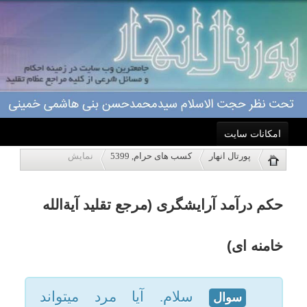
امکانات سایت
حکم درآمد آرایشگری (مرجع تقلید آیةالله
پورتال انهار
کسب های حرام, 5399
نمایش
خانه
خامنه ای)
احکام
سلام. آیا مرد میتواند
سوال
آرایشگری را به عنوان شغل خود
درباره ما
انتخاب کند و از مشتری مبلغ معنی
را دریافت کند؟ چه بخش هایی از
اعمال
آرایشگری حرام است؟ به طور
کلی شغل ارایشگری مردان جایز
ویژه نامه ها
است یا خیر؟ و آیا میتوان درآمد
پاسخگویی
حاصل از آن را خرج خانواده کرد؟