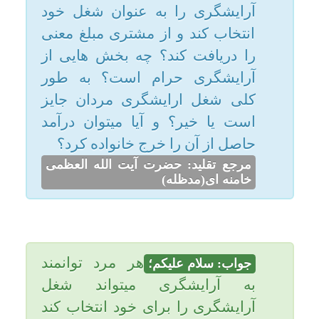
مرجع تقلید: حضرت آیت الله العظمی
خامنه ای(مدظله)
امکانات
سایر
هر مرد توانمند
جواب: سلام علیکم؛
کاربر میهمان
به آرایشگری میتواند شغل
آرایشگری را برای خود انتخاب کند
و از مشتری مبلغ معنی را دریافت
کند.
فقط بخش تراش ریش جایز نیست
و درآمد حاصل از آن را برای خرج
خانواده مناسب نیست. یاحقّ.
تاریخ به روزرسانی: دوشنبه, ۲۳ شهریور ۱۳۹۴