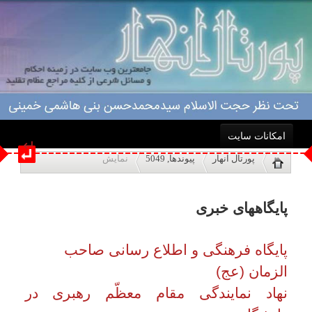
↵
امکانات سایت
پایگاههای خبری
پورتال انهار
پیوندها, 5049
نمایش
خانه
پایگاه فرهنگی و اطلاع رسانی صاحب
الزمان (عج)
احکام
نهاد نمایندگی مقام معظّم رهبری در
دانشگاه
↵
درباره ما
پایگاه خبری فرهنگ انقلاب اسلامی
پایگاه اطلاع رسانی سراج اندیشه
اعمال
مرکز بررسی اسناد تاریخی
پایگاه اطلاع رسانی راه دانا
ویژه نامه ها
مركز اسناد انقلاب اسلامي
مؤسسه تحقیقات و پژوهشهای سیاسی
پاسخگویی
پایگاه خبری تحلیلی صـراط