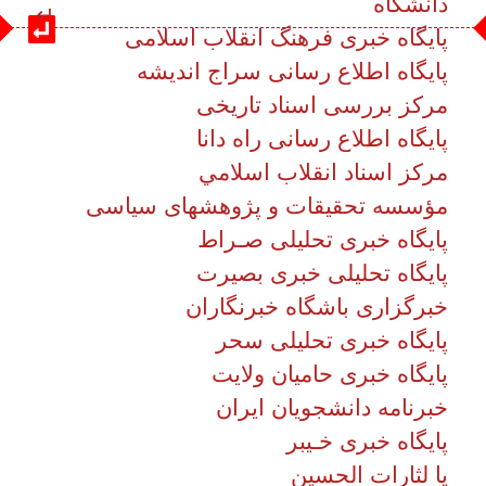
پایگاه تحلیلی خبری بصیرت
امکانات
خبرگزاری باشگاه خبرنگاران
پایگاه خبری تحلیلی سحر
سایر
پایگاه خبری حامیان ولایت
خبرنامه دانشجویان ایران
کاربر میهمان
پایگاه خبری خـیبر
یا لثارات الحسین
خبرگزاری تسنیم
خبرگزاری بـسـیـج
خبرگزاري فارس
خ
برگزاري حوزه
خبرگزاری رسا
صدا و سيما
شبکه خبـر
بولتن نیوز
روضه نیوز
راسخون
مشرق
قطره
تاریخ به روزرسانی: دوشنبه, ۱۸ اردیبهشت