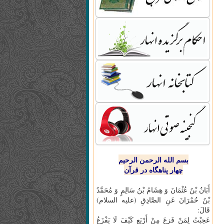
بسم الله الرحمن الرحیم
چهار پناهگاه در قرآن
أَبَانُ بْنُ عُثْمَانَ وَ هِشَامُ بْنُ سَالِمٍ وَ مُحَمَّدُ
بْنُ حُمْرَانَ عَنِ الصَّادِقِ (علیه السلام)
قَالَ:
عَجِبْتُ لِمَنْ فَزِعَ مِنْ أَرْبَعٍ كَيْفَ لَا يَفْزَعُ