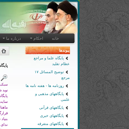
خانه
احکام
درباره ما
پیوندها
پایگاه علما و مراجع
عظام تقلید
پایگا
توضیح المسائل ۱۷
مرجع
سبکبـا
روزنامه ها - هفته نامه ها
نوید ش
پایگاههای مذهبی و
پایگا
علمی
سایت 
ماهنا
پایگاههای قرآنی
قرارگ
پایگاههای خبری
بنیاد 
پایگاههای متفرقه
ندای