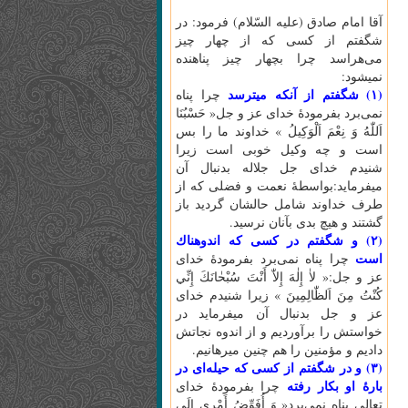
آقا امام صادق (عليه السّلام) فرمود: در
شگفتم از كسى كه از چهار چيز
مى‌هراسد چرا بچهار چيز پناهنده
نميشود:
(۱) شگفتم از آنكه ميترسد
چرا پناه
نمى‌برد بفرمودۀ خداى عز و جل« حَسْبُنَا
اَللّٰهُ‌ وَ نِعْمَ‌ اَلْوَكِيلُ‌ » خداوند ما را بس
است و چه وكيل خوبى است زيرا
شنيدم خداى جل جلاله بدنبال آن
ميفرمايد:بواسطۀ نعمت و فضلى كه از
طرف خداوند شامل حالشان گرديد باز
گشتند و هيچ بدى بآنان نرسيد.
(۲) و شگفتم در كسى كه اندوهناك
است
چرا پناه نمى‌برد بفرمودۀ خداى
عز و جل:« لاٰ إِلٰهَ‌ إِلاّٰ أَنْتَ‌ سُبْحٰانَكَ‌ إِنِّي
كُنْتُ‌ مِنَ‌ اَلظّٰالِمِينَ‌ » زيرا شنيدم خداى
عز و جل بدنبال آن ميفرمايد در
خواستش را برآورديم و از اندوه نجاتش
داديم و مؤمنين را هم چنين ميرهانيم.
(۳) و در شگفتم از كسى كه حيله‌اى در
بارۀ او بكار رفته
چرا بفرمودۀ خداى
تعالى پناه نمى‌برد« وَ أُفَوِّضُ‌ أَمْرِي إِلَى