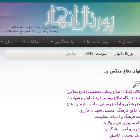
اعمال
ویژه نامه ها
پاسخگویی
امکانات
سایر
پورتال انهار
پیوندها, 5049
نمایش
ههای دفاع مقدّس و...
لان (پایگاه اطلاع رسانی تخصّصی دفـاع مقدّس)
اهد (پایگاه اطلاع رسانی فرهنگ ایثار و شهادت)
ه فرهنگی و اطلاع رسانی صاحب الزمان (عج)
جامع فرهنگی مذهبی شهدای کازرون
مه فرهنگ و ادبیات مقاومت
اه سایبری حریم ولایت
شهید و امور ایثارگران
 یک بسیجی عاشق