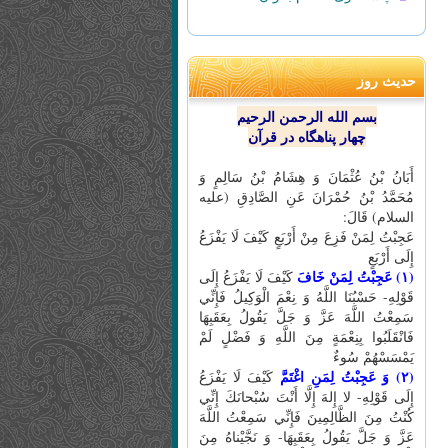
حدیث روز
بسم الله الرحمن الرحیم
چهار پناهگاه در قرآن
أَبَانُ بْنُ عُثْمَانَ وَ هِشَامُ بْنُ سَالِمٍ وَ
مُحَمَّدُ بْنُ حُمْرَانَ عَنِ الصَّادِقِ (علیه
السلام) قَالَ:
عَجِبْتُ لِمَنْ فَزِعَ مِنْ أَرْبَعٍ كَيْفَ لَا يَفْزَعُ
إِلَى أَرْبَعٍ
(۱) عَجِبْتُ لِمَنْ خَافَ
كَيْفَ لَا يَفْزَعُ إِلَى
قَوْلِهِ- حَسْبُنَا اللَّهُ وَ نِعْمَ الْوَكِيلُ فَإِنِّي
سَمِعْتُ اللَّهَ عَزَّ وَ جَلَّ يَقُولُ بِعَقَبِهَا
فَانْقَلَبُوا بِنِعْمَةٍ مِنَ اللَّهِ وَ فَضْلٍ لَمْ
يَمْسَسْهُمْ سُوءٌ
(۲) وَ عَجِبْتُ لِمَنِ اغْتَمَّ
كَيْفَ لَا يَفْزَعُ
إِلَى قَوْلِهِ- لا إِلهَ إِلَّا أَنْتَ سُبْحانَكَ إِنِّي
كُنْتُ مِنَ الظَّالِمِينَ فَإِنِّي سَمِعْتُ اللَّهَ
عَزَّ وَ جَلَّ يَقُولُ بِعَقَبِهَا- وَ نَجَّيْناهُ مِنَ