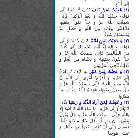
إِلَى أَرْبَعٍ
(۱) عَجِبْتُ لِمَنْ خَافَ
كَيْفَ لَا يَفْزَعُ إِلَى
قَوْلِهِ- حَسْبُنَا اللَّهُ وَ نِعْمَ الْوَكِيلُ فَإِنِّي
سَمِعْتُ اللَّهَ عَزَّ وَ جَلَّ يَقُولُ بِعَقَبِهَا
فَانْقَلَبُوا بِنِعْمَةٍ مِنَ اللَّهِ وَ فَضْلٍ لَمْ
يَمْسَسْهُمْ سُوءٌ
(۲) وَ عَجِبْتُ لِمَنِ اغْتَمَّ
كَيْفَ لَا يَفْزَعُ إِلَى
قَوْلِهِ- لا إِلهَ إِلَّا أَنْتَ سُبْحانَكَ إِنِّي كُنْتُ
مِنَ الظَّالِمِينَ فَإِنِّي سَمِعْتُ اللَّهَ عَزَّ وَ
جَلَّ يَقُولُ بِعَقَبِهَا- وَ نَجَّيْناهُ مِنَ الْغَمِّ وَ
كَذلِكَ نُنْجِي الْمُؤْمِنِينَ
(۳) وَ عَجِبْتُ لِمَنْ مُكِرَ
بِهِ كَيْفَ لَا يَفْزَعُ
إِلَى قَوْلِهِ- وَ أُفَوِّضُ أَمْرِي إِلَى اللَّهِ إِنَّ
اللَّهَ بَصِيرٌ بِالْعِبادِ فَإِنِّي سَمِعْتُ اللَّهَ عَزَّ وَ
جَلَّ يَقُولُ بِعَقَبِهَا- فَوَقاهُ اللَّهُ سَيِّئاتِ ما
مَكَرُوا
(۴) وَ عَجِبْتُ لِمَنْ أَرَادَ الدُّنْيَا وَ زِينَتَهَا
كَيْفَ
لَا يَفْزَعُ إِلَى قَوْلِهِ- ما شاءَ اللَّهُ لا قُوَّةَ إِلَّا
بِاللَّهِ فَإِنِّي سَمِعْتُ اللَّهَ عَزَّ وَ جَلَّ يَقُولُ
بِعَقَبِهَا- إِنْ تَرَنِ أَنَا أَقَلَّ مِنْكَ مالًا وَ وَلَداً.
فَعَسى‏ رَبِّي أَنْ يُؤْتِيَنِ خَيْراً مِنْ جَنَّتِكَ وَ
عَسَى مُوجِبَةٌ