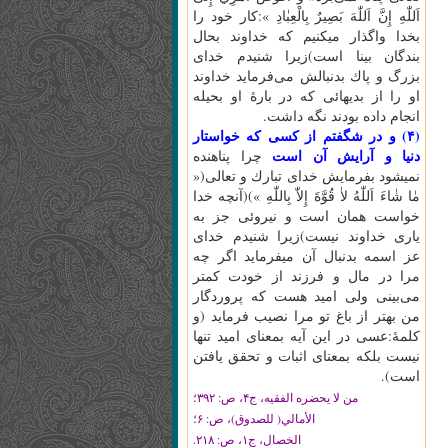
اَللّٰهِ‌ إِنَّ‌ اَللّٰهَ‌ بَصِيرٌ بِالْعِبٰادِ »:كار خود را
بخدا واگذار ميكنيم كه خداوند بحال
بندگان بينا است)زيرا شنيدم خداى
بزرگ و پاك بدنبالش مى‌فرمايد خداوند
او را از بديهائى كه در بارۀ او بحيله
انجام داده بودند نگه داشت.
(۴) و در شگفتم از كسى كه خواستار
دنيا و آرايش آن است
چرا پناهنده
نميشود بفرمايش خداى تبارك و تعالى(«
مٰا شٰاءَ اَللّٰهُ‌ لاٰ قُوَّةَ‌ إِلاّٰ بِاللّٰهِ‌ »)(آنچه خدا
خواست همان است و نيروئى جز به
يارى خداوند نيست)زيرا شنيدم خداى
عز اسمه بدنبال آن ميفرمايد اگر چه
مرا در مال و فرزند از خودت كمتر
مى‌بينى ولى اميد هست كه پروردگار
من بهتر از باغ تو مرا نصيب فرمايد (و
كلمۀ:عسى در اين آيه بمعناى اميد تنها
نيست بلكه بمعناى اثبات و تحقق يافتن
است).
من لا يحضره الفقيه، ج‏۴، ص: ۳۹۲؛
الأمالي( للصدوق)، ص: ۶؛
الخصال، ج‏۱، ص: ۲۱۸.