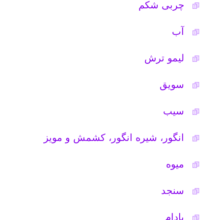
(۲۰) بادَرَنجبویه
خرما
شیر
گوجه
اندامها
معجونی برای درمان طبیعیِ کمردرد
اهمیت و جایگاه طب اسلامی
(۲۷) آداب نوشیدن آب از نظر اسلام
(۲۸) چهارده خاصیت دارویی و
شگفت‌انگیز بادام
() خواص شگفت‌انگیز مصرف ارده و
شیره با خرما
(۳۰) بهترین و بدترین قسمت کله پاچه و