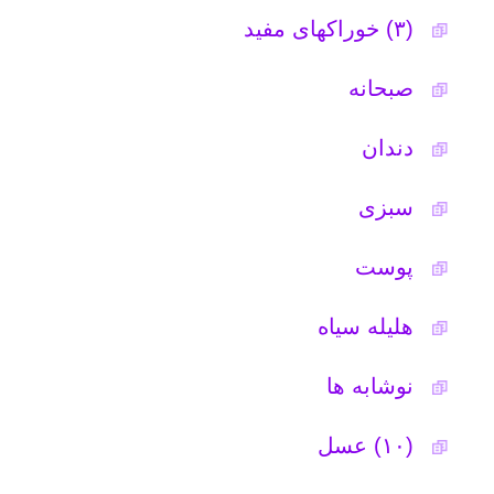
پوست
امکانات
هلیله سیاه
سایر
نوشابه ها
کاربر میهمان
(۱۰) عسل
چربی شکم
آب
لیمو ترش
سویق
سیب
انگور، شیره انگور، کشمش و مویز
میوه
سنجد
بادام