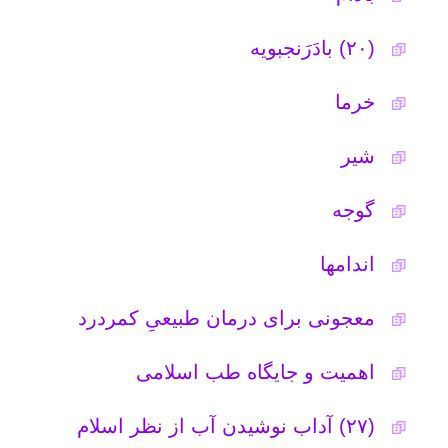
سیراب شیردان که نباید خورد
(۳۱) خواص و مضرات آویشن
(۳۲) فریب بنیاد نوین بینایی را نخورید
(۳۳) خواص به در سلامت
(۳۴) طبع نبات سرد یا گرم
(۳۵) مهم ترین آداب غذا خوردن در
اسلام
.
تاریخ به روزرسانی: سه شنبه, ۵ اسفند ۱۳۹۳