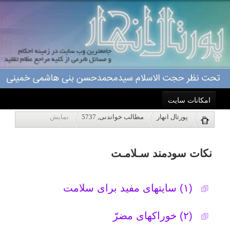
امکانات سایت
نکات سودمند سـلامـت
پورتال انهار
مطالب خواندنی, 5737
نمایش
خانه
(۱) سایتهای مفید برای سلامت
احکام
(۲) خوراکهای مضرّ
درباره ما
(۳) خوراکهای مفید
اعمال
صبحانه
دندان
ویژه نامه ها
سبزی
پاسخگویی