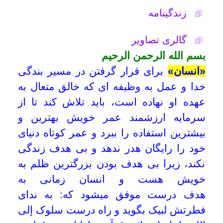
سرمایه ارزشمند عمر خویش بهترین و
امکانات
بیشترین استفاده را ببرد و عمر کوتاه دنیای
خود را رایگان هدر ندهد و بی هدف زندگی
سایر
نکند، زیرا بی هدف بودن بزرگترین ظلم به
خویش هست و انسان زمانی به
کاربر میهمان
هدف درست موفق میشود که: به ندای
فطرتش لبیک بگوید و راه درست سلوک إلی
الله را با راهنمائی قرآن و اولیاء دین (علیهم
السلام) طی کند.
با مطالعه و بررسی زندگانی و سلوک انبیاء
عظام، اولیاء دین (علیهم السلام)، مؤمنان،
وارستگان و متقیان؛ معلوم می شود همگی
سعی در عبودیت و بندگی خدا و تقرب به
حضرت سبحان «جلّ جلاله» داشته اند و
معلوم میشود تنها راه ارزشمند هر شخص،
سلوک معنوی و عبادت پیشگی اوست. و با
مطالعه دستورالعمل اولیاء دین (علیهم
السلام) معلوم می شود:
1-
زندگی جز دین و دینداری نیست؛
[1]
-2
دین سبب نورانیت و روشنایی انسانی
است؛
[2]
3
-
مقام بلند انسان در قیامت دینداری و