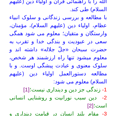
ریزبینی و دقت در امر دینش می باشد؛
[3]
4
-
دین سبب عزت انسان است؛
[4]
5
-
دین شریف ترین نسب ها است
[5]
.
بنابراین برای رسیدن به خیر دنیا و آخرت تنها
وظیفه؛ عبودیت و بندگی خداوند است به
گونه ای که: تمام امور و مشغله های خود را
در غالب سلوک و بندگی خدای سبحان قرار
دهیم.
اینجانب نیز پس از انجام خدمات ناچیز
علمی و تحقیقات مختصر فقهی، با تأسیس
پایگاه اینترنتی أنهار
(در 25 اردیبهشت 1388
هجری شمسی 2 روز قبل از ارتحال مرحوم
آیةالله العظمی بهجت)
سعی در ایجاد فضای
مجازی برای آشنائی مؤمنان با احکام نمودم
تا زمینه ای مساعد و آسان، برای آگاهی از
وظایف شرعی مطابق فتاوای مراجع عظام
تقلید در زمینه احکام شرعی فراهم شود تا
گامی هر چند ناچیز دیگر نیز در راه خدمت به
دین و انجام وظیفه شرعی خویش بردارم و
خود را مشمول دعای مؤمنین قرار دهم.
انشاءالله این خدمت ناچیز ذخیره قبر و