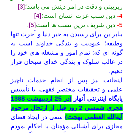
قیامت خود، والدین، اساتید و مربیانم قرار
گیرد. و از دعاها و الطاف بیکران حضرت
بقیةالله الاعظم (ارواحنا فداه) بهره مند
گردم و از عموم مؤمنین در این زمینه انتظار
دعا برای موفقیت خویش دارم.
خدمات پایگاه إینترنتی أنهار:
1) پاسـخگویی به سـؤالات کوتاه احکام
شرعی؛
2) ایجاد زمینه مناسب برای استفاده از
رساله ها و استفتائات مراجع عظام تقلید؛
3) ایجاد پیوندها برای ورود به سایت هر یک
از مراجع عظام تقلید
.
تقاضا دارم مؤمنین، بویژه اهل علم و فضل
عظام؛ پیشنهادهای خود را در جهت بهبود
خدمات بهتر از ما دریغ نفرمایند.
[1]
قال علی علیه السلام: لا حیاة الّا
بالدین
…
(میزان الحکمه مترجم، 14/174 از
بحارالانوار)
[2]
قال علی علیه السلام: الدین نور
.
(غررالحکم)