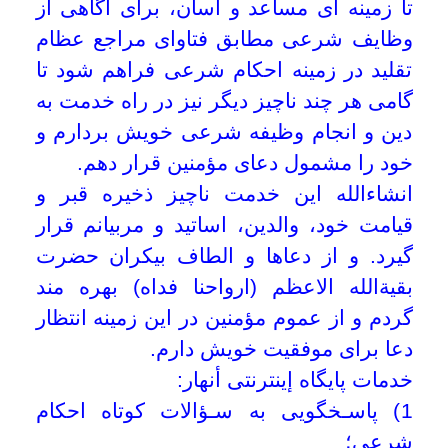
[3]
قال علی علیه السلام: من دقّ فی الدین
نظره جل یوم القیامة خطره
.(
(غررالحکم)
[4]
قال علی علیه السلام: الدین عزّ
...
(غررالحکم)
[5]
قال علی علیه السلام: الدین اشرف
النسبین
.
(غررالحکم)
تاریخ به روزرسانی: دوشنبه, ۲۰ اردیبهشت
۱۳۹۵