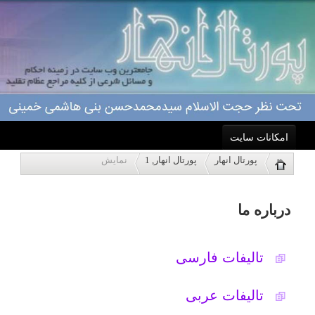
امکانات سایت
درباره ما
پورتال انهار
پورتال انهار, 1
نمایش
خانه
تالیفات فارسی
احکام
تالیفات عربی
درباره ما
زندگینامه
اعمال
گالری تصاویر
بسم الله الرحمن الرحیم
ویژه نامه ها
«انسان»
برای قرار گرفتن در مسیر بندگی
خدا و عمل به وظیفه ای که خالق متعال به
پاسخگویی
عهده او نهاده است، باید تلاش کند تا از