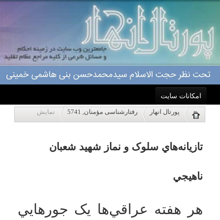
هر هفته عراقي‌ها يک جورهايي
امکانات سایت
تازيانه‌هاي سلوک و نماز شهید شعبان
جشن بزرگي راه مي‌انداختند و
پورتال انهار
رفتارشناسی مؤمنان, 5741
نمایش
به بهانه‌هاي واهي، کتک‌كاري
خانه
ناهيجي
مي‌كردند. نماز خواندن در
آسايشگاه، مقابل چشم
احکام
عراقي‌ها جرم داشت؛ بايد کنج
خلوت پنجره‌ها نماز مي‌خوانديم
درباره ما
که عراقي‌ها نبينند. سجود، رکوع
و نيايش ممنوع بود. کسي حق
اعمال
نداشت دست‌هايش را به نشانة
تسليم در برابر خداوند بالا ببرد.
ویژه نامه ها
انسان بودن را از ما گرفته بودند.
اصلاً همه چي ممنوع بود.
پاسخگویی