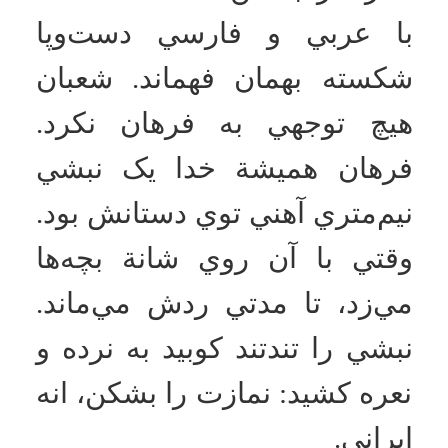
فردا صبح، فرهان و چند سرباز
برگشتند. دست‌هاي شعبان را باز
کردند و رفتند. بچه‌ها دست‌هاي
شکستة شعبان را بستند. نيم
ساعت بعد، شعبان ايستاد به
نماز. داشت نماز مي‌خواند كه
فرهان برگشت. لج کرده بود.
وقتي اين صحنه را ديد، صلابت
شعبان را ديد، تند راهش را
کشيد و رفت.
فرهان چند دقيقة بعد با هفت
سرباز برگشت. دستور داد که با
همان وضع، دست‌هايش را
ببندند. يک‌بار ديگر شعبان
ناهيجي را بردند پشت پنجره و
دست‌هاي شکسته‌اش را بستند.
با دست بسته و شکسته حسابي
کتکش زدند. با کابل، باتوم و
پوتين به پهلوهايش کوبيدند.
وقتي از فرط مشت و لگد زدن
به بدن او خسته شدند،
دست‌هايش را باز كردند. او را
روي زمين كشيدند و با مشت،