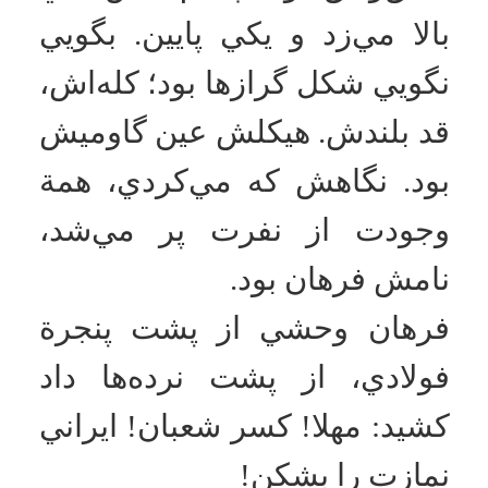
و رفت. فرهان، دست‌هاي
شعبان ناهيجي را به‌خاطر اين‌كه
نمازش را نشکست، شکست.
دوباره برگشتند. با چند سرباز
ديگر.
بعد دست‌هاي شکسته را پشت
پنجرة آهني محکم با سيم به
نرده‌ها بستند. شعبان تا صبح با
دست‌هاي شکسته، سر پا پشت
نرده‌ها، رنجور و دردمند،
مقاومت کرد؛ اما فرمان شيطان
را اطاعت نکرد. آن شب خواب
به چشممان نرفت. شعبان
همان‌طور با دست شکسته تا
صبح ايستاد و يک کلمه هم آخ
نگفت. ناله نکرد، زاري نکرد،
اشك نريخت. آن‌قدر ساکت و
آرام بود که شک مي‌انداخت توي
دل بچه‌ها، که مگر مي‌شود
دست آدم را بشکنند، به نرده‌ها
ببندند، سر پا تا صبح بايستد و يك
ذره ناله و زاري نکند؟