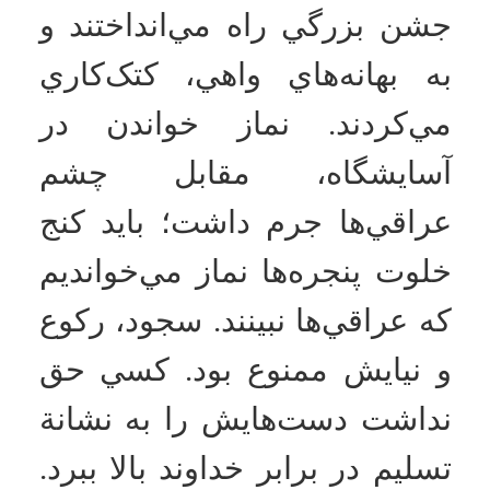
شب بود. شعبان ناهيجي، از
بچه‌هاي گردان «يارسول(ص)»،
امکانات
اهل شهر هزارسنگر آمل، رفيق
سامبکس شهيد نبي‌پور داشت
سایر
نماز مي‌خواند. نماز شعبان يک
جورهايي خيلي خاص بود،
کاربر میهمان
هول‌هولکي نبود. از ترس
سربازان عراقي هيچ‌وقت خدا
مخفي نماز نمي‌خواند، شده بود
دائم‌التذکر. چپ و راست،
عراقي‌ها مي‌کوبيدند تو کله‌اش و
تهديد مي‌کردند: مي‌کشيمت آخر.
اگر ما اين دست‌هاي تو را
نشکستيم...
وقتي که مي‌ايستاد در مقابل
خدا، حضور جسماني‌اش را از
دست مي‌داد، جسميت نداشت.
لج‌بازي‌اش با عراقي‌ها به‌خاطر
نمازش زبان‌زد عام و خاص بود.
نماز عشا بود. وسط‌هاي نماز،
يک‌مرتبه يک سرباز پشت پنجره
پيدايش شد، از آن سرباز‌هاي
بي‌پدر‌ومادر. مي‌گفتند، کارش