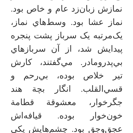
کرد. فرهان را ديد. فرهان فرياد
که کشيد تعال، شعبان انگشت
روي سينه‌اش گذاشت و با من
بودي؟
فرهان داد کشيد: تعال! تعال لنا
شعبان.
شعبان بلند شد، آرام و با
اطمينان رفت و گفت: چي
مي‌گويي فرهان؟
فرهان اشاره کرد به دست‌هاي
شعبان. هر دو دستش را چسبيد
و کشيد. از آن‌ سوي پنجره، مچ
دست‌ها را گرفت. آن‌قدر
دست‌هاي شعبان را به نرده‌هاي
فلزي فشار داد که هر دو دست
شعبان شکست. هيچ‌کس حق
اعتراض نداشت. حرف مي‌زدي،
همه را مي‌کشيدند و مي‌بردند
کتک‌خوري. بعد يک تکه طناب از
جيبش درآورد. دست‌هاي شعبان
را که از مچ ترک برداشته و
شکسته بود، پشت نرده‌ها بست