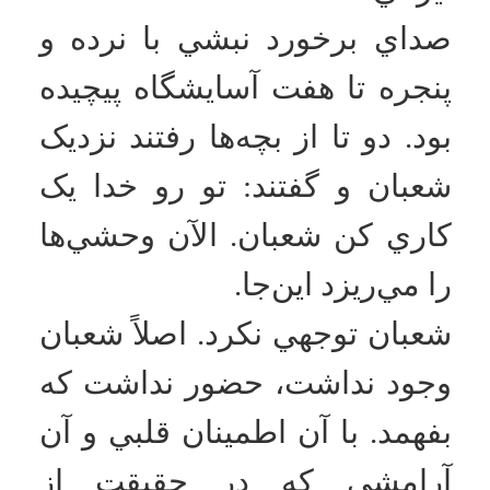
لگد، و پوتين به سرش کوبيدند.
او را به سمت استخر فاضلاب،
همان استخر گنداب توالت بردند
و با همان حال، با دست شکسته
و بسته پرتش كردند توي
فاضلاب.
آن تازيانه‌ها، تازيانه‌هاي سلوک
بود و شعبان را از هر مرحله به
مرحلة ديگري رهنمون
مي‌ساخت. هر مرحله‌اش
سخت‌تر و طاقت‌فرساتر از قبل
بود. هميشه و براي همة بچه‌هاي
آرماني، بسيجي و ارزشي
اين‌گونه است. هربار که از يک
آزمون سخت مي‌گذرند، باز
فردايي ديگر و آزموني سخت‌تر
وجود دارد. ما با اين آزمون‌ها
استوارتر و آرماني‌تر مي‌شديم،
خدايي‌تر مي‌شديم و هرچه
بيش‌تر رنج مي‌کشيديم،
عاشق‌تر مي‌شديم.