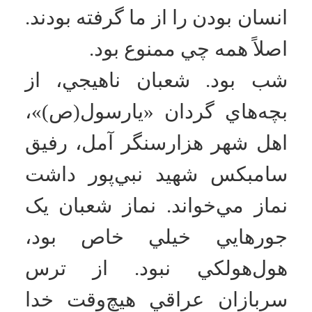
تير خلاص بوده، بي‌رحم و
قسي‌القلب. انگار بچة هند
جگرخوار، معشوقة قطامة
خون‌خوار بوده. قيافه‌اش
عجق‌وجق بود. چشم‌هايش يکي
بالا مي‌زد و يکي پايين. بگويي
نگويي شکل گرازها بود؛ کله‌اش،
قد بلندش. هيکلش عين گاوميش
بود. نگاهش که مي‌کردي، همة
وجودت از نفرت پر مي‌شد،
نامش فرهان بود.
فرهان وحشي از پشت پنجرة
فولادي، از پشت نرده‌ها داد
کشيد: مهلا! كسر شعبان! ايراني
نمازت را بشکن!
با عربي و فارسي دست‌و‌پا
شکسته بهمان فهماند. شعبان
هيچ توجهي به فرهان نکرد.
فرهان هميشة خدا يک نبشي
نيم‌متري آهني توي دستانش بود.
وقتي با آن روي شانة بچه‌ها
مي‌زد، تا مدتي ردش مي‌ماند.