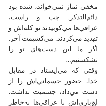
نبشي را تندتند کوبيد به نرده و
نعره کشيد: نمازت را بشکن، انه
ايراني.
صداي برخورد نبشي با نرده و
پنجره تا هفت آسايشگاه پيچيده
بود. دو تا از بچه‌ها رفتند نزديک
شعبان و گفتند: تو رو خدا يک
کاري کن شعبان. الآن وحشي‌ها
را مي‌ريزد اين‌جا.
شعبان توجهي نكرد. اصلاً شعبان
وجود نداشت، حضور نداشت که
بفهمد. با آن اطمينان قلبي و آن
آرامشي كه در حقيقت از
درونش بود، فرهان گندة بعثي را
اصلاً نمي‌ديد. من نزديکش
نشسته و نظاره‌گر اين صلابت و
ايمان بودم. هرچه فرهان فرمان
داد نمازت را بشکن، داد زد، به
نرده‌ها کوبيد، تهديد کرد و
فحاشي کرد، شعبان با همان
ارادت قلبي‌اش، با اقتدار و
آرامش نمازش را خواند. دعا و
ذکر و نيايش که تمام شد، نگاهي