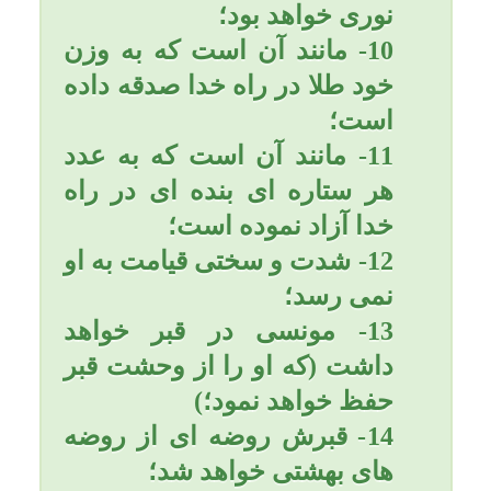
محروم مي‌سازم.».
رسول خدا (صلّي الله عليه و
آله و سلّم) می فرماید: بدانيد و
هوشيار باشيد همانا در قيامت
بنده‌ را به خاطر يكي از
گناهانش صدسال حبس
مي‌كنند در حالي كه او به
حوراني نگاه مي‌كند كه در
بهشت براي او آماده شده‌اند و
به نماز و نعمت مشغولند.
2- نمازها، «خصوصاً نماز صبح»
را حتماً اول وقت بخوانید.
حضرت عبدالعظیم حسنی از
امام حسن عسكری(علیه
السلام) روایت می كند كه
فرمودند: "خداوند متعال با
حضرت موسی تكلم كرد،
حضرت موسی فرمود:خدای
من. كسی كه نمازها را در
وقتش به جای آورد چه پاداشی
دارد؟ خداوند فرمود:حاجت و