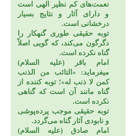
ملاقات كند به گونه‌اى كه هيچ
چيز نيست كه در پيشگاه خدا
گواهى بدهد كه او چيزى از گناه
را انجام داده است.
توبه حقيقى انسان را محبوب
خدا مى‌كند، آن هم به عنوان
محبوب‌ترين بندگان.
امام كاظم (عليه السلام)
میفرماید: «و اَحَبّ العِباد الى
الله تعالى المُفَتَّنون التَّوابون»؛
و محبوب‌ترين بندگان در
پيشگاه خدا، آنهايى هستند كه
در فتنه (گناه) واقع شوند و
بسيار توبه كنند.
امام سجاد (عليه السلام) در
فرازى از مناجات خود از
مناجات‌هاى پانزده‌گانه‌اش به
پيشگاه خداوند چنين عرض
مى‌كند: «الهى انت فَتَحت
لِعبادك باباً الى عَفوِك، سمّيتَه
التّوبه، فقلت: توبوا الى الله