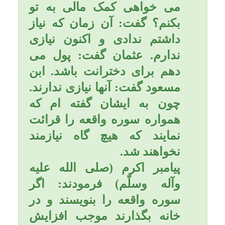
امام باقر (علیه السلام) مي
فرمايد: «خوشا به حال كسي
كه به پدر و مادر خود نيكي كند،
زيرا خداوند بر عمر او مي
افزايد»
امام صادق(علیه السلام) مي
فرمايد: «خداوند دعاي سه
كس را رد نخواهد كرد: دعاي
پدر در حق فرزند در هنگام
نيكي به او، دعاي پدر بر ضد
فرزند(نفرين) هنگامي كه مورد
عاق او واقع شود و دعاي
مظلوم بر ظالم.»
کمیل بن زیاد مى‏گوید : امیر
المؤمنین (علیه السلام) همواره
به نیکى بر پدر و مادر تشویق
مى‏کرد و مى‏فرمود : «فرزندان
من! بر شما باد به نیکى بر پدر
و مادر که در دعاى آنها هم
بهبودى است و هم نابودى».
به برکت این اعمال حتماً مورد