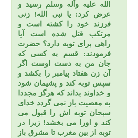
3- اول شبها صدقه بدهید و
سوره «واقعه» بخوانید و هنگام
خواب، پس از تسبیحات
حضرت زهرا (سلام الله علیها)
70 مرتبه استغفار کنید و
بگوئید: «استغفرالله ربّی و
أتوب إلیه».
هر کس سوره واقعه را هر
شب بخواند هیچ تنگدستی و
گرفتاری به او نمی رسد.رسول
خدا (صلی الله علیه و آله
وسلّم) فرموده اند: سوره
واقعه را به زنانتان یاد دهید
زیرا آن سوره بی نیاز کننده
است.
در خبر است: عبدالله بن
مسعود صحابی بزرگوار رسول
خدا (صلی الله علیه وآله
وسلّم) بیمار شد. خلیفه وقت ،
عثمان بن عفان، به دیدار او
رفت و ناراحت و نگرانی در