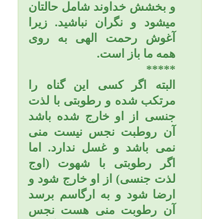
میباشد و غسل دارد و اگر از
کسی رطوبتی خارج شده باشد
که نداند با لذت جنسی خارج
شده است یا با شهوت و در
اوج لذت جنسی وظیفه ای
ندارد و به نمازها و روزه هایش
لطمه ای وارد نشده است.
البته از این گناه توبه و استغفار
نمایید و خدای سبحان نیز
بخشنده و مهربان و توبه پذیر
هست. و آغوش رحمتش به
روی همه ما باز است.
*****
عزیزم؛ توبه و قبولى توبه از
نعمت‌های كم نظير الهى است
و داراى آثار و نتايج بسيار
درخشانى است.
توبه حقيقى طوری گنهكار را
دگرگون مى‌كند، كه گويى اصلاً
گناه نكرده است.
امام باقر (عليه السلام)