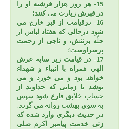
درخواستش را به او عطا می
كنم و بهشتم را برایش مباح
می گردانم.
آقا رسول الله (صلی الله علیه
و آله و سلّم) کسی که نماز را
سبک بشمارد خداوند او را به
شش بلای در دنیا گرفتار میکند:
1-. خير و بركت را از عمر او
برمى دارد.
2-. خير و بركت را از روزى اش
برمى دارد.
3-. نشانه صالحان را از چهره
او محو مى فرمايد.
4-. در برابر اعمالى كه انجام
داده اجر و پاداش به او داده
نمى شود.
5-. دعاى او به سوى آسمان بالا
نمى رود و مستجاب نمى گردد.
6-. هيچ بهره اى در دعاى
بندگان شايسته خدا نداشته و
مشمول دعاى آنان نخواهد بود.