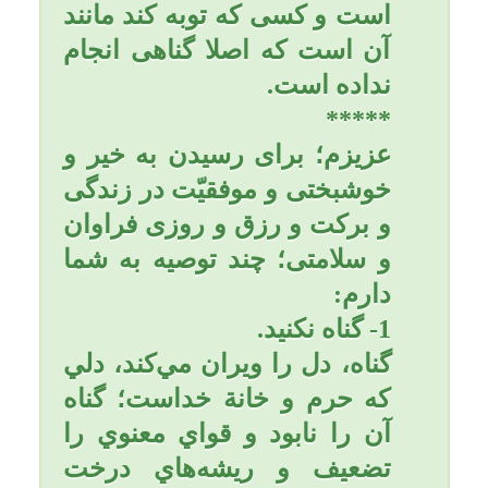
چهره او دید از او پرسید: چرا
ناراحتی و آه و ناله می کنی؟
گفت: گناهکارم. پرسید: چه می
خواهی؟ گفت: رحمت خداوند
را، پرسید: آیا نیاز به پزشک
داری؟ گفت: طبیب حقیقی مرا
بیمار کرده است. پرسید: آیا
می خواهی کمک مالی به تو
بکنم؟ گفت: آن زمان که نیاز
داشتم ندادی و اکنون نیازی
ندارم. عثمان گفت: پول می
دهم برای دخترانت باشد. ابن
مسعود گفت: آنها نیازی ندارند.
چون به ایشان گفته ام که
همواره سوره واقعه را قرائت
نمایند که هیچ گاه نیازمند
نخواهند شد.
پیامبر اکرم (صلی الله علیه
وآله وسلّم) فرمودند: اگر
سوره واقعه را بنویسند و در
خانه بگذارند موجب افزایش