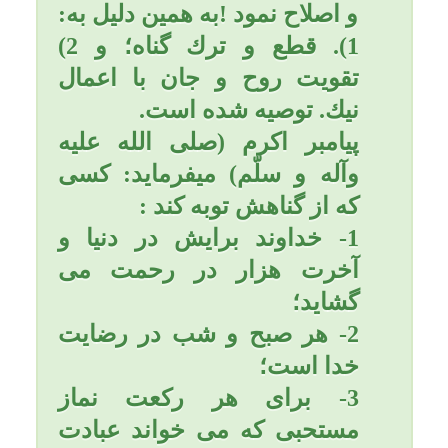
است و کسی که توبه کند مانند
آن است که اصلا گناهی انجام
نداده است.
*****
عزیزم؛ برای رسیدن به خیر و
خوشبختی و موفقیّت در زندگی
و برکت و رزق و روزی فراوان
و سلامتی؛ چند توصیه به شما
دارم:
1- گناه نکنید.
گناه، دل را ويران مي‌كند، دلي
كه حرم و خانة خداست؛ گناه
آن را نابود و قواي معنوي را
تضعيف و ريشه‌هاي درخت
ايمان را مي‌سوزاند.
امام باقر (عليه السّلام)
مي‌فرمايند: هيچ بنده مؤمنی
نيست مگر اين كه در قلبش
نقطه سفيدي است. پس هر
گاه گناهي را مرتكب شود،
نقطه سياهي در قلبش نمودار