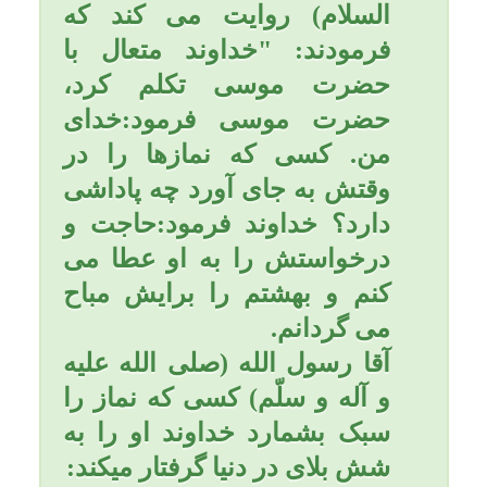
گمشدگان، گمشده ام را به من
برگردان. آن شخص می گوید:
من این کار را کردم و بعد از
مدتی خداوند گمشده ام را به
من برگرداند.
از رسول گرامی اسلام (صلی
الله علیه و آله وسلم) نقل شده
است: هر کس سوره «یس» را
نوشته و پس از شستن از آب
آن بنوشد در درونش هزار گونه
دوا و نیز هزار گونه نور و یقین
و برکت و رحمت را وارد کرده
است و هر گونه دردی را از او
دور میکند.
از حضرت سلمان فارسی
(رحمة الله) روایت شده اگر
کسی ده روز بعد از نماز صبح
قبل از سخن گفتن با کسی،
سوره «یس» را بخواند و این
دعا را قبل از تلاوت سوره
مزبور ده مرتبه بخواند بعد