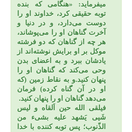
توبة نصوحاً، فما عذر مَن اغفل
دخول الباب بعد فتحه؟» اى
خداى من! تو آن كسى هستى
كه درى به سوى عفوت براى
بندگانت گشوده‌اى و نام آن را
توبه نهاده‌اى و فرموده‌اى: به
سوى خدا باز گرديد و توجه
خالص كنيد، اكنون عذر كسانى
كه از وارد شدن به اين در
گشوده غفلت كرده‌اند،
چيست؟
عزیزم؛ البته يكى از اركان مهم
توبه، جبران گناه است، كه
موجب شستن آثار گناه شده و
زدودن رسوبات گناه
مى‌گردد.از اين جبران، در
اسلام با عنوان «كفارات و
تكفير» «پوشاندن و پاك كردن»
ياد مى‌شود.«تكفير» در مقابل
«اِحباط» است، احباط يعنى
انسان با ارتكاب گناه، كارهاى