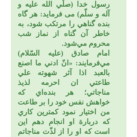
منافع و بهره های زیادی است
که قابل شمارش نیست. از
جمله فواید این سوره آن است
که اگر برای مرده ای خوانده
شود، خداوند او را می امرزد و
اگر برای کسی که در حال
احتضار و مرگ است بخواند،
مرگ و خروج روحش به اذن
خدا آسان می شود.
به همراه داشتن نوشته سوره
واقعه موجب آسانی زایمان
می شود.
4- اول روزها صدقه بدهید و
سوره «یس» بخوانید.
پیامبر اسلام (صلی الله علیه و
آله وسلم) به آقا أمیرالمؤمنین
(علیه السلام) فرمودند: یا علی!
«یس» را بخوان که در آن ده
اثر است، هر که آن را قرائت
کند: 1) اگر گرسنه باشد
سیرگردد؛ 2) اگر تشنه باشد،