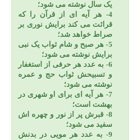
مي‌گردد و باعث تباهي دل
مي‌شود».
امام صادق (عليه السّلام) می
فرماید: همانا به درستي كه
انسان گناهي را كه مرتكب
مي‌شود با آن گناه رزق و روزي
از او دفع مي‌گردد».
رسول خدا (صلّي الله عليه و
آله و سلّم) می فرماید: هر گاه
بنده گناهي را مرتكب شود، به
خاطر آن گناه از نماز شب
محروم مي‌شود.
امام صادق (عليه السّلام)
مي‌فرمايند: «انّ ادني ما اصنع
بالعبد اذا آثر شهوته علي
طاعتي ان احرمه لذيذ
مناجاتي؛ هر بنده‌اي كه
خواهش نفس خود را بر طاعت
من اختيار نمود كمترين كاري
كه دربارة او انجام دهم اين
است كه او را از لذّت مناجاتم