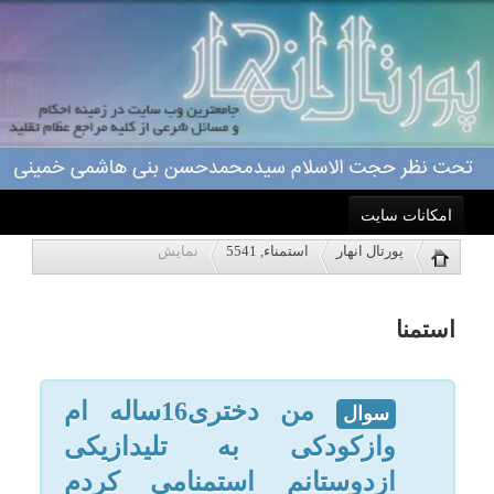
امکانات سایت
استمنا
پورتال انهار
استمناء, 5541
نمایش
خانه
من دختری16ساله ام
سوال
وازکودکی به تلیدازیکی
احکام
ازدوستانم استمنامی کردم
حال توبه کردو وان راانجام
درباره ما
نمی دهم تکلیف روزه
اعمال
ونمازهایم چیست ووقتی
فهمیدو غسل جنابت کردم
ویژه نامه ها
وباوضونمازهایم راخواندم
ایانمازهایم درست است مقلد
پاسخگویی
ایت الله سیستانی