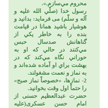
سیراب گردد؛ 3) اگر عریان
باشد، پوشانیده گردد؛ 4) اگر
عزب باشد، ازدواج کند؛ 5) اگر
ترسان باشد، امنیت یابد؛ 6)
اگر مریض باشد، عافیت یابد؛
7) اگر زندانی باشد، نجات یابد؛
8) اگر مسافر باشد، در سفرش
یاری شود؛ 9) نزد میت خوانده
نمی شود مگر اینکه خدا بر او
آسان گیرد؛ 10) اگر گمشده
داشته باشد، گمشده اش را
پیدا کند.
شخصی به امیرالمؤمنین علی
(علیه السلام) عرض کرد:
بفرمایید وقتی چیزی یا کسی
گم می شود چه باید بکنم؟
حضرت فرمودند: دو رکعت
نماز بخوان و در هر دو رکعت
بعد از حمد «یس» بخوان و بعد
از آن بگو: یا هادی الضالّهِ رُدَّ
عَلَیَّ ضالَّتی» ای هدایت کننده