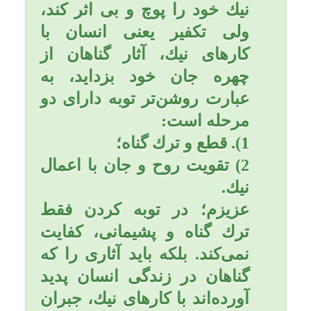
الهی همراه با انبیاء و شهداء
خواهد بود و می خورد و می
نوشد تا زمانی که خداوند از
حساب خلایق فارغ شود سپس
به سوی بهشت روانه می گردد.
در حدیث دیگری وارد شده که
زنی خدمت پیامبر اکرم صلی
الله علیه وآله وسلم رسید و
عرض کرد: یا نبی الله! زنی
فرزند خود را کشته است و
مرتکب قتل شده است آیا
راهی برای توبه دارد؟ حضرت
فرمودند: قسم به کسی که
جان من به دست اوست اگر
آن زن هفتاد پیامبر را بکشد و
سپس توبه کند و پشیمان شود
و خداوند بداند که هرگز مجددا
به معصیت باز نمی گردد خدای
سبحان توبه اش را قبول می
کند و اورا می بخشد! زیرا در
توبه از بین مغرب تا مشرق باز