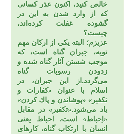
نوری خواهد بود؛
10- مانند آن است که به وزن
خود طلا در راه خدا صدقه داده
است؛
11- مانند آن است که به عدد
هر ستاره ای بنده ای در راه
خدا آزاد نموده است؛
12- شدت و سختی قیامت به او
نمی رسد؛
13- مونسی در قبر خواهد
داشت (که او را از وحشت قبر
حفظ خواهد نمود؛)
14- قبرش روضه ای از روضه
های بهشتی خواهد شد؛
15- هر روز هزار فرشته او را
در قبرش زیارت می کنند؛
16- درقیامت از قبر خارج می
شود درحالی که هفتاد لباس از
حلّه برتنش، و تاجی از رحمت
برسراوست؛
17- در قیامت زیر سایه عرش