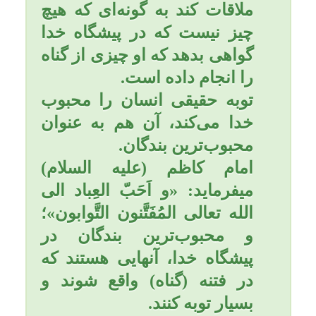
نيك خود را پوچ و بى اثر كند،
ولى تكفير يعنى انسان با
كارهاى نيك، آثار گناهان از
چهره جان خود بزدايد، به
عبارت روشن‌تر توبه داراى دو
مرحله است:
1). قطع و ترك گناه؛
2) تقويت روح و جان با اعمال
نيك.
عزیزم؛ در توبه کردن فقط
ترك گناه و پشيمانى، كفايت
نمى‌كند. بلكه بايد آثارى را كه
گناهان در زندگى انسان پديد
آورده‌اند با كارهاى نيك، جبران
و اصلاح نمود !به همین دلیل به:
1). قطع و ترك گناه؛ و 2)
تقويت روح و جان با اعمال
نيك. توصیه شده است.
پیامبر اکرم (صلی الله علیه
وآله و سلّم) میفرماید: کسی
که از گناهش توبه کند :