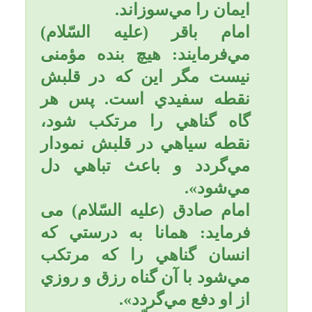
خیر و برکت می شود و هر کس
به قرائت آن مداومت ورزد،
فقر از او برطرف می شود و
در آن افزایش حفظ و توفیقات
و وسعت در مال وجود دارد.
امام صادق (علیه السلام)
فرموده است: هر کس در هر
شب جمعه سوره واقعه را
قرائت کند، خداوند او را
دوست دارد و او را محبوب
همه مردم می گرداند و هرگز
در دنیا ناراحتی، فقر و
تنگدستی و آفتی از آفات دنیا به
او نخواهد رسیدو از همراهان و
رفیقان امیرالمؤمنین (علیه
السلام) خواهد بود.و این سوره
ویژه امیرالمومنین علی علیه
السلام است و هیچ کس در آن
شرکت ندارد.
امام صادق (علیه السلام) می
فرماید: سوره واقعه دارای