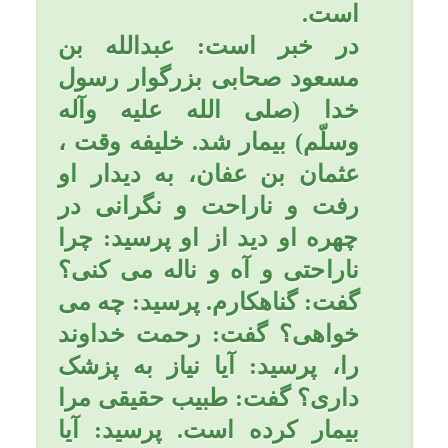
پدر و مادر گناه بزرگي است كه
خداوند به راحتي از آن نمي
گذرد و تا روز قيامت صبر نمي
كند و فرزند خطاكار را سريع
مجازات مي نمايد. پيامبر بزرگ
ما در اهميت اين موضوع مي
فرمايد: «كيفر سه گناه تا
قيامت به تاخير نمي افتد عاق
پدر و مادر، ظلم و تجاوز به
مردم و ناسپاسي در مقابل
احسان و نيكي ديگران.».
امام صادق (علیه السلام) مي
فرمايد: «حسن سلوك و نيكي
به والدين از حسن شناخت و
معرفت عبد به خداوند تعالي
است، زيرا هيچ عبادتي انسان
را به سرعت نيكي به پدر و
مادر به خشنودي خداوند تعالي
نمي رساند آن هم احساني كه
محض تحصيل رضاي پروردگار
باشد.».