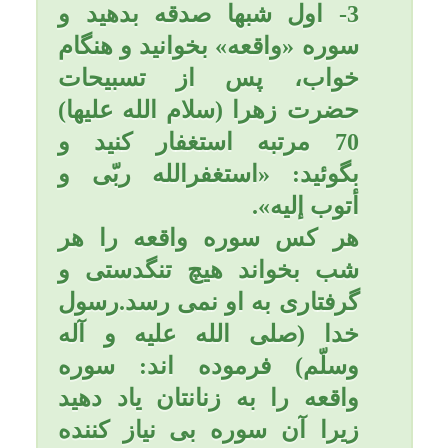
كنند كه مشرك شوي
اطاعتشان مكن، ولي در
زندگي دنيا به نيكي با آنها
معاشرت نما!
امام صادق (علیه السلام) می
فرماید: مردي نزد پيامبر(صلی
الله علیه و آله و سلّم) آمد و
عرض كرد من جوان با نشاط و
ورزيده اي هستم و جهاد را
دوست دارم ولي مادري دارم
كه از اين موضوع ناراحت مي
شود، پيامبر(صلی الله علیه و
آله و سلّم) فرمود: برگرد و با
مادر خويش باش، قسم به آن
خدايي كه مرا به حق مبعوث
ساخته است، يك شب مادر با
تو مانوس گردد از يك سال
جهاد در راه خدا بهتراست.
در معارف اسلام احترام به پدر
و مادر از مهمترين مسائل
اخلاقي است و بي احترامي به