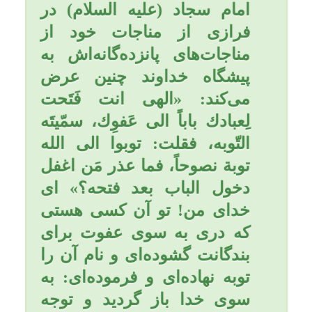
1- خداوند برایش در دنیا و
آخرت هزار در رحمت می
گشاید؛
2- هر صبح و شب در رضایت
خدا است؛
3- برای هر رکعت نماز
مستحبی که می خواند عبادت
یک سال نوشته می شود؛
4- هر آیه ای از قرآن را که
قرائت می کند برایش نوری بر
صراط خواهد شد؛
5- هر صبح و شام ثواب یک نبی
برایش نوشته می شود؛
6- به عدد هر حرفی از استغفار
و تسبیحش ثواب حج و عمره
نوشته می شود؛
7- هر آیه ای برای او شهری در
بهشت است؛
8- قبرش پر از نور و چهره اش
سفید می شود؛
9- به عدد هر مویی در بدنش