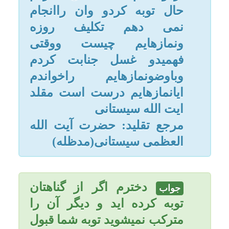
مرجع تقلید: حضرت آیت الله
امکانات
العظمی سیستانی(مدظله)
سایر
دخترم اگر از گناهتان
جواب
کاربر میهمان
توبه کرده اید و دیگر آن را
مترکب نمیشوید توبه شما قبول
و بخشش خداوند شامل حالتان
میشود و نگران نباشید. زیرا
آغوش رحمت الهی به روی
همه ما باز است.
*****
البته اگر کسی این گناه را
مرتکب شده و رطوبتی با لذت
جنسی از او خارج شده باشد
آن روطبت نجس نیست منی
نمی باشد و غسل ندارد. اما
اگر رطوبتی با شهوت (اوج
لذت جنسی) از او خارج شود و
ارضا شود و به ارگاسم برسد
آن رطوبت منی هست نجس