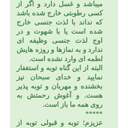
میفرمايد: «التائب من الذنب
كمن لا ذنب له»؛ توبه كننده از
گناه مانند آن است كه گناهى
نكرده است.
توبه حقيقى موجب پرده‌پوشى
و نابودى آثار گناه مى‌گردد.
امام صادق (عليه السلام)
میفرماید: «هنگامى كه بنده
توبه حقيقى كرد، خداوند او را
دوست مى‌دارد، و در دنيا و
آخرت گناهان او را مى‌پوشاند،
هر چه از گناهان كه دو فرشته
موكل بر او برايش نوشته‌اند از
يادشان ببرد و به اعضاى بدن
وحى مى‌كند كه گناهان او را
پنهان كنيد.و به نقاط زمين (كه
او در آن گناه كرده) فرمان
مى‌دهد گناهان او را پنهان كنيد.
فيلقى الله حين اَلقاه و ليس
شَيى يَشهد عليه بشىء من
الذّنوب؛ پس توبه كننده با خدا