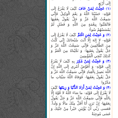
إِلَى أَرْبَعٍ
(۱) عَجِبْتُ لِمَنْ خَافَ
كَيْفَ لَا يَفْزَعُ إِلَى
قَوْلِهِ- حَسْبُنَا اللَّهُ وَ نِعْمَ الْوَكِيلُ فَإِنِّي
سَمِعْتُ اللَّهَ عَزَّ وَ جَلَّ يَقُولُ بِعَقَبِهَا
فَانْقَلَبُوا بِنِعْمَةٍ مِنَ اللَّهِ وَ فَضْلٍ لَمْ
يَمْسَسْهُمْ سُوءٌ
(۲) وَ عَجِبْتُ لِمَنِ اغْتَمَّ
كَيْفَ لَا يَفْزَعُ إِلَى
قَوْلِهِ- لا إِلهَ إِلَّا أَنْتَ سُبْحانَكَ إِنِّي كُنْتُ
مِنَ الظَّالِمِينَ فَإِنِّي سَمِعْتُ اللَّهَ عَزَّ وَ
جَلَّ يَقُولُ بِعَقَبِهَا- وَ نَجَّيْناهُ مِنَ الْغَمِّ وَ
كَذلِكَ نُنْجِي الْمُؤْمِنِينَ
(۳) وَ عَجِبْتُ لِمَنْ مُكِرَ
بِهِ كَيْفَ لَا يَفْزَعُ
إِلَى قَوْلِهِ- وَ أُفَوِّضُ أَمْرِي إِلَى اللَّهِ إِنَّ
اللَّهَ بَصِيرٌ بِالْعِبادِ فَإِنِّي سَمِعْتُ اللَّهَ عَزَّ وَ
جَلَّ يَقُولُ بِعَقَبِهَا- فَوَقاهُ اللَّهُ سَيِّئاتِ ما
مَكَرُوا
(۴) وَ عَجِبْتُ لِمَنْ أَرَادَ الدُّنْيَا وَ زِينَتَهَا
كَيْفَ
لَا يَفْزَعُ إِلَى قَوْلِهِ- ما شاءَ اللَّهُ لا قُوَّةَ إِلَّا
بِاللَّهِ فَإِنِّي سَمِعْتُ اللَّهَ عَزَّ وَ جَلَّ يَقُولُ
بِعَقَبِهَا- إِنْ تَرَنِ أَنَا أَقَلَّ مِنْكَ مالًا وَ وَلَداً.
فَعَسى‏ رَبِّي أَنْ يُؤْتِيَنِ خَيْراً مِنْ جَنَّتِكَ وَ
عَسَى مُوجِبَةٌ