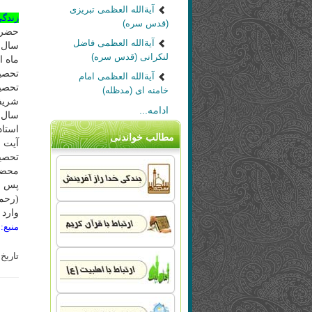
آیةالله العظمی تبریزی
زندگی
(قدس سره)
حضرت 
آیةالله العظمی فاضل
لنکرانی (قدس سره)
ماه ا
تحصي
آیةالله العظمی امام
خامنه ای (مدظله)
ادامه...
سال 
استاد
مطالب خواندنی
تحصي
محضر
پس ا
(رحم
وارد 
منبع: 
تاریخ ب