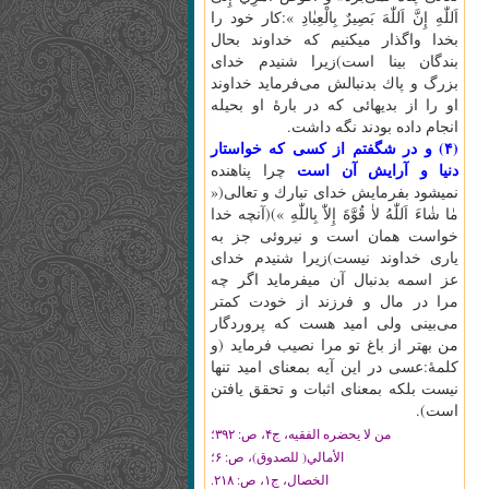
اَللّٰهِ‌ إِنَّ‌ اَللّٰهَ‌ بَصِيرٌ بِالْعِبٰادِ »:كار خود را
بخدا واگذار ميكنيم كه خداوند بحال
بندگان بينا است)زيرا شنيدم خداى
بزرگ و پاك بدنبالش مى‌فرمايد خداوند
او را از بديهائى كه در بارۀ او بحيله
انجام داده بودند نگه داشت.
(۴) و در شگفتم از كسى كه خواستار
دنيا و آرايش آن است
چرا پناهنده
نميشود بفرمايش خداى تبارك و تعالى(«
مٰا شٰاءَ اَللّٰهُ‌ لاٰ قُوَّةَ‌ إِلاّٰ بِاللّٰهِ‌ »)(آنچه خدا
خواست همان است و نيروئى جز به
يارى خداوند نيست)زيرا شنيدم خداى
عز اسمه بدنبال آن ميفرمايد اگر چه
مرا در مال و فرزند از خودت كمتر
مى‌بينى ولى اميد هست كه پروردگار
من بهتر از باغ تو مرا نصيب فرمايد (و
كلمۀ:عسى در اين آيه بمعناى اميد تنها
نيست بلكه بمعناى اثبات و تحقق يافتن
است).
من لا يحضره الفقيه، ج‏۴، ص: ۳۹۲؛
الأمالي( للصدوق)، ص: ۶؛
الخصال، ج‏۱، ص: ۲۱۸.