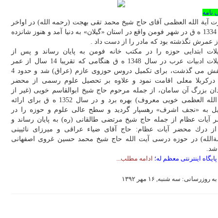
 نامه
آية الله العظمى آقاى حاج شيخ محمد تقى بهجت (رحمه الله) در اواخر
سال 1334 ه ق در شهر فومن واقع در استان «گيلان» به دنيا آمد و هنوز شانزده
ز عمرش نگذشته بود كه مادر را از دست داد .
لات ابتدايى حوزه را در مكتب خانه فومن به پايان رساند و پس از
تحصيلات ادبيات عرب در سال 1348 ه ق هنگامى كه تقريبا 14 سال از عمر
شريفش مى ‏گذشت، براى تكميل دروس حوزوى عازم (عراق) شد و حدود 4
دركربلا معلى اقامت نمود و علاوه بر تحصيل علوم رسمى از محضر
ان بزرگ آن سامان، از جمله مرحوم حاج شيخ ابوالقاسم خويى (غير از
آيت الله العظمى خويى معروف) بهره برد و در سال 1352 ه ق براى ارائه
ل به «نجف اشرف» رهسپار گرديد و سطح عالى علوم و حوزه را در
 آيات عظام از جمله حاج شيخ مرتضى طالقانى (ره) به پايان رساند و
ز درك محضر آيات عظام: حاج آقاى ضياء عراقى و ميرزاى نائيينى
ة‏الله) در حوزه درسى آيت الله حاج شيخ محمد حسين غروى اصفهانى
شد.
پایگاه اینترنتی معظم له؛
ادامه مطلب...
ه روزرسانی: سه شنبه, ۱۶ مهر ۱۳۹۲