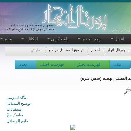
اعمال
ویژه نامه ها
پاسخگویی
امکانات
سایر
پورتال انهار
احکام
توضیح المسائل مراجع
نمایش
قبلی
فهرست بخش
فهرست اصلی
بعدی
لله العظمی بهجت (قدس سره)
پایگاه اینترنتی
توضیح المسائل
استفتائات
مناسک حجّ
جامع المسائل