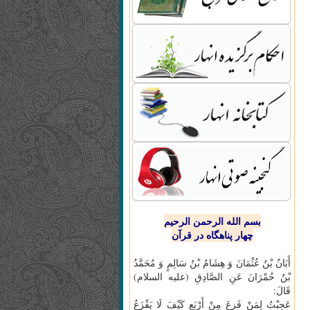
بسم الله الرحمن الرحیم
چهار پناهگاه در قرآن
أَبَانُ بْنُ عُثْمَانَ وَ هِشَامُ بْنُ سَالِمٍ وَ مُحَمَّدُ
بْنُ حُمْرَانَ عَنِ الصَّادِقِ (علیه السلام)
قَالَ:
عَجِبْتُ لِمَنْ فَزِعَ مِنْ أَرْبَعٍ كَيْفَ لَا يَفْزَعُ