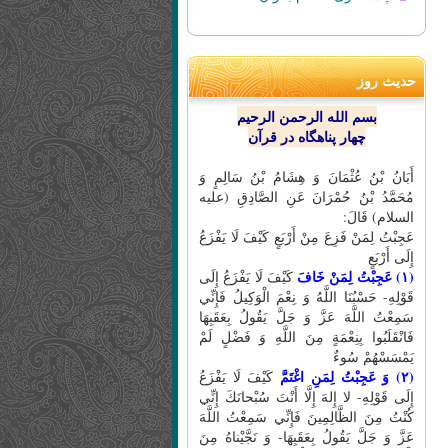
حدیث روز
بسم الله الرحمن الرحیم
چهار پناهگاه در قرآن
أَبَانُ بْنُ عُثْمَانَ وَ هِشَامُ بْنُ سَالِمٍ وَ
مُحَمَّدُ بْنُ حُمْرَانَ عَنِ الصَّادِقِ (علیه
السلام) قَالَ:
عَجِبْتُ لِمَنْ فَزِعَ مِنْ أَرْبَعٍ كَيْفَ لَا يَفْزَعُ
إِلَى أَرْبَعٍ
(۱) عَجِبْتُ لِمَنْ خَافَ
كَيْفَ لَا يَفْزَعُ إِلَى
قَوْلِهِ- حَسْبُنَا اللَّهُ وَ نِعْمَ الْوَكِيلُ فَإِنِّي
سَمِعْتُ اللَّهَ عَزَّ وَ جَلَّ يَقُولُ بِعَقَبِهَا
فَانْقَلَبُوا بِنِعْمَةٍ مِنَ اللَّهِ وَ فَضْلٍ لَمْ
يَمْسَسْهُمْ سُوءٌ
(۲) وَ عَجِبْتُ لِمَنِ اغْتَمَّ
كَيْفَ لَا يَفْزَعُ
إِلَى قَوْلِهِ- لا إِلهَ إِلَّا أَنْتَ سُبْحانَكَ إِنِّي
كُنْتُ مِنَ الظَّالِمِينَ فَإِنِّي سَمِعْتُ اللَّهَ
عَزَّ وَ جَلَّ يَقُولُ بِعَقَبِهَا- وَ نَجَّيْناهُ مِنَ