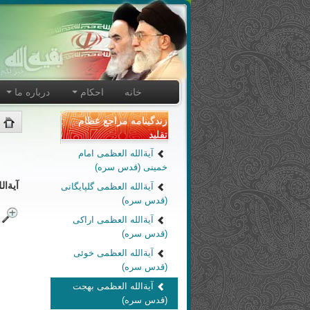
خانه
احکام
درباره ما
زندگینامه مراجع عظام
تقلید
آیةالله العظمی امام
خمینی (قدس سره)
آیةا
آیةالله العظمی گلپایگانی
(قدس سره)
آیةالله العظمی اراکی
(قدس سره)
آیةالله العظمی خوئی
(قدس سره)
آیةالله العظمی بهجت
(قدس سره)