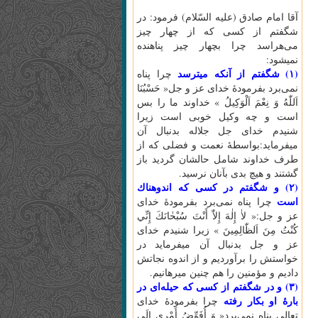
آقا امام صادق (عليه السّلام) فرمود: در
شگفتم از كسى كه از چهار چيز
مى‌هراسد چرا بچهار چيز پناهنده
نميشود:
(۱) شگفتم از آنكه ميترسد
چرا پناه
نمى‌برد بفرمودۀ خداى عز و جل« حَسْبُنَا
اَللّٰهُ‌ وَ نِعْمَ‌ اَلْوَكِيلُ‌ » خداوند ما را بس
است و چه وكيل خوبى است زيرا
شنيدم خداى جل جلاله بدنبال آن
ميفرمايد:بواسطۀ نعمت و فضلى كه از
طرف خداوند شامل حالشان گرديد باز
گشتند و هيچ بدى بآنان نرسيد.
(۲) و شگفتم در كسى كه اندوهناك
است
چرا پناه نمى‌برد بفرمودۀ خداى
عز و جل:« لاٰ إِلٰهَ‌ إِلاّٰ أَنْتَ‌ سُبْحٰانَكَ‌ إِنِّي
كُنْتُ‌ مِنَ‌ اَلظّٰالِمِينَ‌ » زيرا شنيدم خداى
عز و جل بدنبال آن ميفرمايد در
خواستش را برآورديم و از اندوه نجاتش
داديم و مؤمنين را هم چنين ميرهانيم.
(۳) و در شگفتم از كسى كه حيله‌اى در
بارۀ او بكار رفته
چرا بفرمودۀ خداى
تعالى پناه نمى‌برد« وَ أُفَوِّضُ‌ أَمْرِي إِلَى