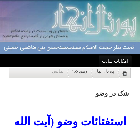
امکانات سایت
شک در وضو
پورتال انهار
وضو, 455
نمایش
خانه
استفتائات وضو (آیت الله
احکام
درباره ما
العظمی بهجت قدس
اعمال
سره)
ویژه نامه ها
پاسخگویی
شک در وضو