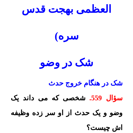
امکانات
شک در هنگام خروج حدث
سایر
سؤال 559.
شخصى که مى داند یک
وضو و یک حدث از او سر زده وظیفه
کاربر میهمان
اش چیست؟
پاسخ:
اگر نداند کدام جلوتر بوده است،
چنان چه پیش از نماز است باید وضو
بگیرد، و اگر بین نماز است، باید نماز را
رها کند و وضو بگیرد، و اگر بعد از نماز
است، نمازى که خوانده صحیح است و
براى نماز بعد وضو بگیرد.
شک در باطل شدن وضو
سؤال 560.
شخصى با وضو بوده و یک
نماز خوانده، حالا شک دارد قبل از نماز