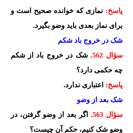
مطلوبیّت نماز را تمام کند و سپس
وضو بگیرد و نماز را اعاده نماید.
شک در رسیدن آب به لاى انگشتان
سؤال 565.
شخص جاهل مقصّرى در
موقع وضو گرفتن تا مچِ دست، آب مى
ریخته و دست را بر آن مى کشیده
است و یقین ندارد که آب به لاى
انگشتان مى رسیده یا نه، و دست به
لاى انگشتان و بالاى آن ها هم نمى
کشیده است، چون فکر مى کرده با
شستن دست قبل از صورت نیاز، به
شستن مجدّد نمى باشد، آیا نمازهایى
که خوانده قضا دارد؟