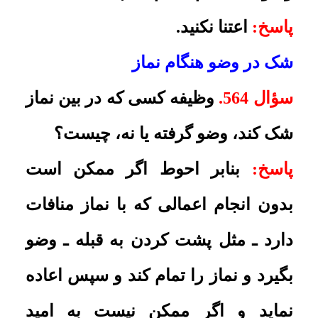
پاسخ:
در صورتى که با همان آب ریختن
به قصد وظیفه، تمام عضو شسته مى
شده نیاز به دست کشیدن ندارد، در
غیر این صورت در مواردى که مى داند
شسته نشده، باید نمازهایش را قضا
کند.
ملاک وسواس
سؤال 566
. حکم شرعى کثیر الشک در
اصل وضو و ملاک وسواس عمومى و
خصوصى را بیان فرمایید.
پاسخ:
کسى که در اصل وضو کثیر
الشک است، اگر به حدّ وسواس برسد
باید به آن اعتنا نکند و شک در اصل
فعل، مثل شک در اعضاى وضو و اجزا