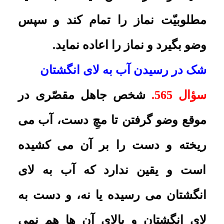
است. شک در یک چیز، سه مرتبه پیاپى،
اوّلین حدّ وسواس خصوصى است که
این وسواس از مقدّمات وسواس
عمومى مى باشد.
وسواس در وضو
سؤال 567
. شخصى هستم که نسبت به
متعارف مردم وقت بیشترى صرف
وضو گرفتن مى کنم، راهنمایى ام کنید
که براى یقین پیدا کردن به شستن
اعضاى وضو چه کنم؟
پاسخ:
با دقت، هر محلى از عضو وضو
را یک مرتبه بشویید، ولى به هیچ وجه