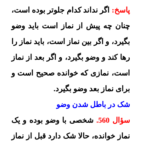
حدث سر زده یا بعد از نماز، آیا نمازش
صحیح است؟
پاسخ:
نمازش صحیح است.
تجدید وضو و شک در هنگام حدث
سؤال 561.
اگر شخصى وضو گرفت و
سپس آن را تجدید کرد و بعد از نماز
متوجه شد که یکى از این دو وضو قبل
از نماز باطل شده، حکم نمازى که
خوانده و نماز بعدى را بیان فرمایید.
پاسخ:
نمازى که خوانده صحیح است و
براى نماز بعدى باید وضو بگیرد.
شک در خروج باد شکم
سؤال 562.
شک در خروج باد از شکم