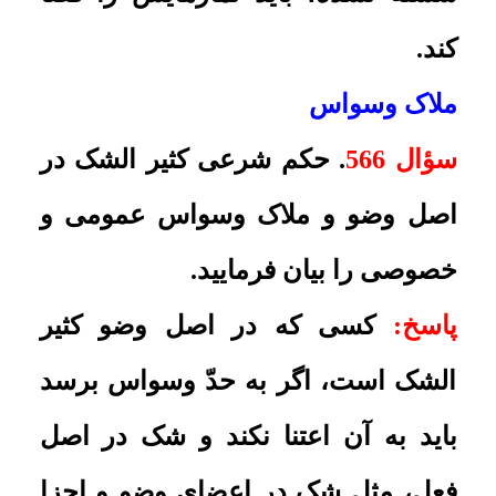
مى گیرد، آیا این گونه مسایل و تلقین ها
باعث بطلان وضو نمى شود؟
پاسخ:
خیر، به این احساس و خیالات
توجه نکند.
شک در شستن عضو یا صحّت آن
سؤال 570.
شک در این که آیا عضوى از
وضو را شسته یا نه، و یا صحیح شسته
یا نه، چه حکمى دارد و اگر زیاد شک
کند تکلیفش چیست؟
پاسخ
: به مسأله ى 304 و 307 رساله
رجوع شود.
زیارت و قرائت قرآن شخص کثیرالشک
سؤال 571.
کسى که در وضو کثیرالشک
است، آیا مى تواند به مسجد یا زیارت