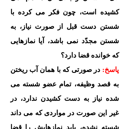
تکرار نکنید.
چگونگى عمل به ظنّ شخص وسواسى
سؤال 568.
آیا افراد وسواسى باید به
ظنّ خود مانند شک عمل کنند یا خیر؟
اگر ظنّ قوى باشد چه طور؟
پاسخ:
اگر ظنّ واقعى باشد باید بر طبق
آن عمل کنند، به خلاف آن که ظنّ
صورىِ ناشى از وسوسه باشد.
باطل شدن وضوى کثیرالشک
سؤال 569.
شخصى بعد از این که وضو
مى گیرد، احساس مى کند بادى از او
خارج شده و مرتب وضو مى گیرد تا
جایى که براى هر نماز چند مرتبه وضو