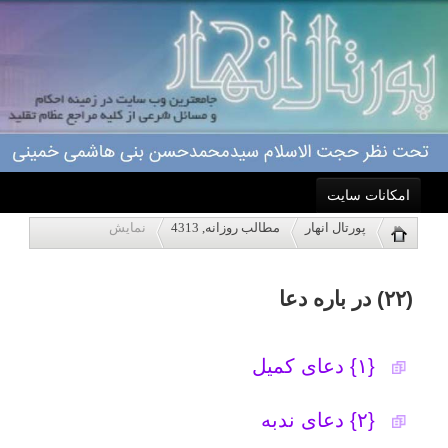
امکانات سایت
(۲۲) در باره دعا
پورتال انهار
مطالب روزانه, 4313
نمایش
خانه
{۱} دعای کمیل
احکام
{۲} دعای ندبه
درباره ما
(۳) متن کامل دعای مکارم الاخلاق
اعمال
{۴} دعای آقا سیّدالشهدا (علیه السلام) در
روز عرفه
ویژه نامه ها
{۵} دعای ۴۷ آقا امام سجّاد (علیه السلام)
پاسخگویی
در روز عرفه