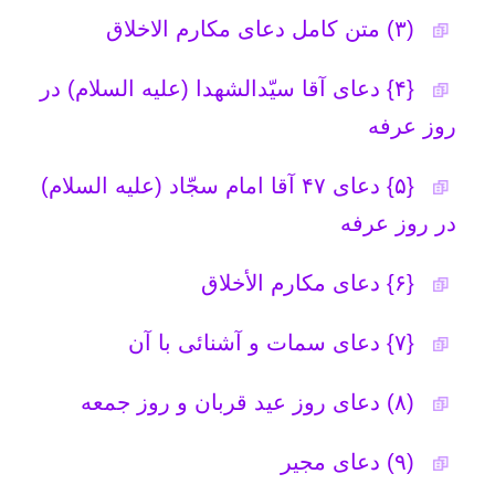
{۶} دعای مکارم الأخلاق
امکانات
{۷} دعای سمات و آشنائی با آن
سایر
(۸) دعاى روز عيد قربان و روز جمعه
کاربر میهمان
(۹) دعای مجیر
(۱۰) دعای عظیم الشأن امام حسین
(علیه السلام) روز عرفه
(۱۱) دعای شب جمعه و شب عرفه
تاریخ به روزرسانی: شنبه, ۱۳ آذر ۱۴۰۰