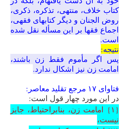
اقوال مراجع عظام:
زن، متصدّی امامت جماعت
زنان نشود
.
{ قول اول:} که
بنابراحتیاط، جایز
احتياط مستحب
آن است كه
نمیدانند؛ ۳ قول:
امام زن مرد باشد.
(۱) آیةالله العظمی امام خمینی:
(۲) آیةالله العظمی گلپايگاني:
در
غيرنماز ميّت احتياط لازم آن است
كه زن امامت نكند هرچند مأموم
زن باشد.
(۳) آیةالله العظمی فاضل لنکرانی:
امام جماعت بايد مرد باشد حتي
براي زنان، بنابراحتياط واجب.
{ قول دوم:} که امامت زن را
مکروه میدانند
؛ ۱ قول:
(۱) آیةالله العظمی صافی