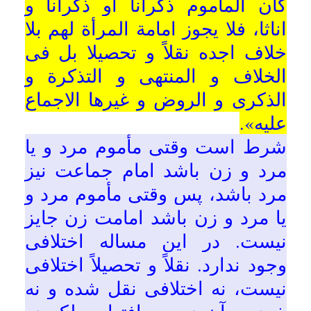
خود به آن دست یافته‏ام، بلکه در
کتاب خلاف، منتهى، تذکره، ذکرى،
روض الجنان و دیگر کتابهاى فقهى،
اجماع فقها بر این مسأله نقل شده
احتياط واجب
آن است كه امام
است.
زن، مرد باشد
.
نتیجه:
پس اگر مأموم فقط زن باشند،
امامت زن نیز اشکال ندارد.
فتاوای ۱۷ مرجع تقلید معاصر:
در این مورد چهار قول است:
{۱}
امامت زن،
بنابراحتیاط، جایز
نیست،
{۲}
امامت زن،
کراهت
دارد،
{۳}
مستحبّ است امام جماعت
زنان نیز مرد باشد،
{۴}
امامت زن،
جایز و صحیح
است.
بنابر احتياط مستحبّ،