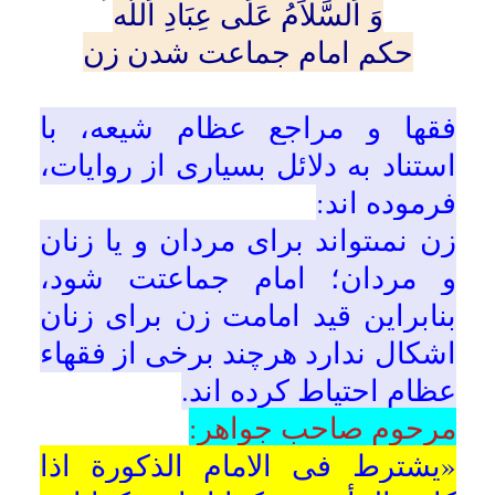
و مردان؛ امام جماعتت شود،
امکانات
بنابراین قید امامت زن برای زنان
اشکال ندارد هرچند برخی از فقهاء
سایر
عظام احتیاط کرده اند.
کاربر میهمان
مرحوم صاحب جواهر:
«یشترط فى الامام الذکورة اذا
کان المأموم ذکرانا او ذکرانا و
اناثا، فلا یجوز امامة المرأة لهم بلا
خلاف اجده نقلاً و تحصیلا بل فى
الخلاف و المنتهى و التذکرة و
الذکرى و الروض و غیرها الاجماع
علیه».
شرط است وقتی مأموم مرد و یا
مرد و زن باشد امام جماعت نیز
مرد باشد، پس وقتی مأموم مرد و
یا مرد و زن باشد امامت زن جایز
نیست. در این مساله اختلافى
وجود ندارد. نقلاً و تحصیلاً اختلافى
نیست، نه اختلافى نقل شده و نه