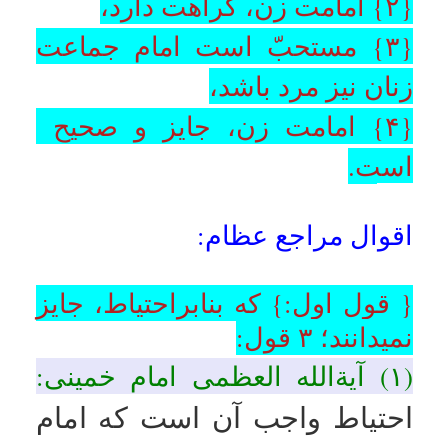
گلپايگاني
:
در غير نماز ميّت امامت
زن بر زنها كراهت دارد.
{ قول سوم:}
که امامت مرد را
برای زنان
مستحبّ میدانند؛
۲
قول
:
(۱) آیةالله العظمی شبیری
زنجانی:
{استفتائات}
(۲) آیةالله العظمی سبحانی:
{ قول چهارم:}
جایز و صحیح
است که امام جماعت زنان؛ زن