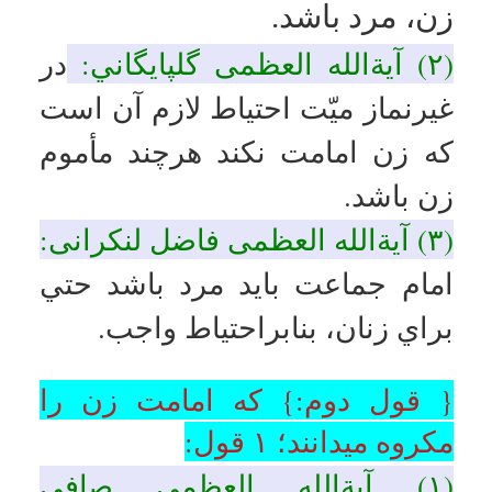
باشد؛
۱۱ قول
:
(۱) آیات عظام: خوئی، سیستانی،
تبریزی، وحیدخراسانی:
فلاتصحّ
إمامةالمرأة إلّا للمرأة.(امامت زنان
جز برای زنان صحیح نیست)
{منهاج الصالحین}
(۲) آیةالله العظمی امام خامنه ای:
امامت زن در نماز جمات فقط
برای زنان جایز است.
(۳) آیات عظام: اراکی، نوری
همدانی:
یجوز إمامةالمرأة لمثلها.
(امامت زن برای زن جایز است).
{العروة الوثقی}
(۴) آیةالله العظمی بهجت:
لابأس
بإمامةالمرأة لمثلها. (امامت زن
برای زن مانعی نیست).
{
وسیلةالنجاة
}