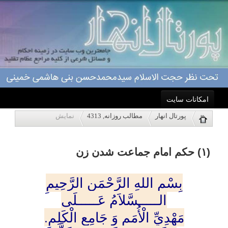
امکانات سایت
(۱) حکم امام جماعت شدن زن
پورتال انهار
مطالب روزانه, 4313
نمایش
خانه
بِسْمِ اللهِ الرَّحْمَنِ الرَّحِيمِ
الـــــسَّلاَمُ عَـــــلَى
احکام
مَهْدِيِّ الْأُمَمِ وَ جَامِعِ الْكَلِمِ.
وَ اَلسَّلاَمُ عَلَى عِبَادِ اَللَّه
درباره ما
حکم امام جماعت شدن زن
اعمال
فقها و مراجع عظام شیعه، با
ویژه نامه ها
استناد به دلائل بسیاری از روایات،
فرموده اند:
پاسخگویی
زن نمى‏تواند برای مردان و یا زنان