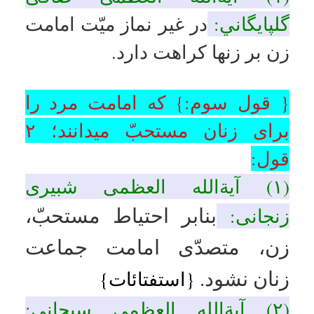
(۵) آیات عظام: مكارم شیرازی،
جوادی آملی:
امامت زن براي زن
مانعي ندارد.
(۶) آیةالله العظمی مظاهری:
امامت زن برای زن ها اشکال
ندارد.
منابع:
(۱) العروةالوثقی، شرائط امام
الجماعة، مسألة ۸.
(۲) منهاج الصالحین، ، مسأله
۱۴۵۳.
(۳) وسیلةالنجاة شرائط إمام
الجماعة، مسألة ۱۰۵۹.
(۴) توضیح المسائل مراجع، مسأله
۱۴۵۳.
(۵) استفتائات آیةالله العظمی
شبیری زنجانی، ج۱، ص۵۱۸،