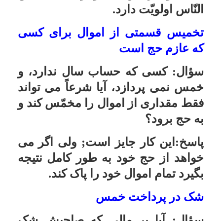
مدت یک سال گذاشته باشیم، آیا به این
طلا که یک سال یا بیشتر در بانک مانده
است خمس تعلق می گیرد؟
پاسخ:در صورتیکه طلا قبلاً جنبه زینتی
خانواده را داشته خمس ندارد و اگر
چیز اضافی بوده خمس دارد؛ در ضمن
سود شما به بانک در صورتی صحیح
است که تحت یکی از عقود شرعیه که
در آیین نامه بانک ها آمده است قرار
گیرد.
اموالی که از غیر مسلمانان گرفته شده
سؤال:
اینجانب یک سری وسایل منزل
را بدون پرداخت پول از افراد غیر
مسلمان دریافت کرده ام. آیا استفاده
از آنها صحیح است یا باید وجه آن را یا
خمس آن را بپردازم؟ چگونه باید وجه
آن را پرداخت کنم؟
پاسخ:در صورتیکه از غیر کفار حربی
باشد باید وجه آن را بپردازید مگر اینکه