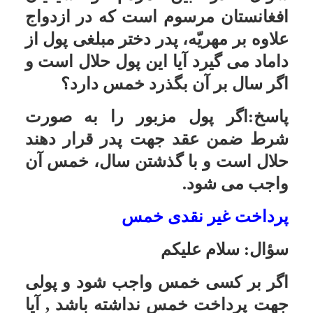
2: وابستگى به پدر چیز مهمّى نیست.
سعى کنید با اخلاق خوش و منطق
مؤدّبانه، پدر را به راه راست بیاورید.
3: سعى کنید با تواضع و بردبارى و زبان
خوش، تدریجاً در ایشان نفود کنید، و
هرگز مأیوس نشوید. و تذکّرات در
خلوت باشد، نه در جلوى مردم، و به
صورت خیراندیشى باشد، نه به صورت
انتقاد و خشونت و بدانید سهل انگارى
در فروع، همیشه دلیل بر عدم ایمان به
اصول نیست.
15- قلمرو مالیات و وجوه شرعیه
سؤال:
در بعضى از محافل بحثى
مطرح هست که آیا مالیات در نظام
اسلامى (آن هم گاهى با در صد زیاد)
جایگزین خمس و زکات مى شود؟ و در
صورتى که جایگزین نمى شود، براى
کسانى که خمس و زکات مى دهند،
چاره اى اندیشیده شده تا مالیات
کمترى (لا اقل به میزان خمس و زکاتِ