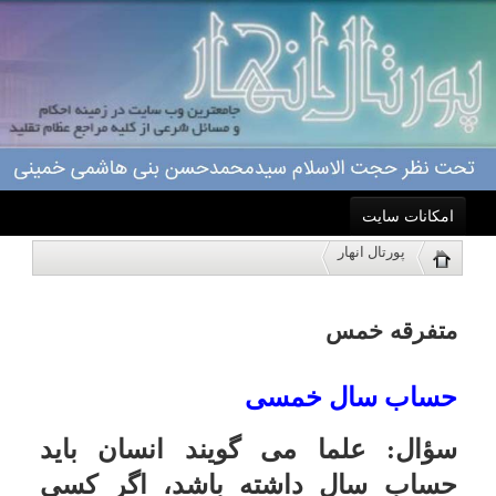
امکانات سایت
متفرقه خمس
پورتال انهار
خانه
حساب سال خمسی
آیت الله العظمی مکارم شیرازی (مدظله), 2267
نمایش
سؤال:
علما مى گویند انسان باید
احکام
حساب سال داشته باشد، اگر کسى
درباره ما
درآمد او کمتر از مخارجش باشد باز هم
واجب است حساب سال داشته باشد؟
اعمال
پاسخ:منظور علما نیز کسى است که
درآمد اضافى و پس انداز داشته باشد
ویژه نامه ها
نه کسى که درآمد اضافى و پس اندازى
نداشته باشد.
پاسخگویی