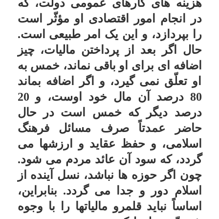
دستگاه (قیمت تقریبی مشخص است)
مبلغی بابت پیش پرداخت به فروشنده
پرداخت کردم و پرداخت مابقی مبلغ
دستگاه به زمان تحویل موکول شد. آیا
به مبلغ باقیمانده که بدهکارم و در
حساب اینجانب در زمان سال خمسی
باقیمانده است خمس تعلق می گیرد؟
پاسخ:آن مقدار که بدهکار هستید
خمس ندارد.
خمس وسائلی که بلااستفاده مانده
سؤال:
اگر با پولی که سال بر آن
نگذشته چه زمانی که خمس آن
پرداخت شده و چه زمانی که تخمیس
نشده باشد، کالایی را خریداری نماییم
(خواه وسیله و ابزار باشد یا منزل و
غیره) و به مدت یک سال هم بلااستفاده
مانده باشد، آیا خمس به آنها تعلق می
گیرد؟
پاسخ:اگر از وسائل مورد نیاز است