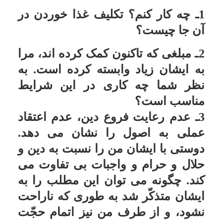
النّاس اولویّت دارد.
تخمیس قسمتی از اموال برای کسی
که عازم حج است
سؤال:
کسى که حساب سال ندارد، و
خمس نمى پردازد، آیا شرعاً مى تواند
فقط مقدارى از اموال را مخمّس کند و
به حج برود؟
پاسخ:این کار جایز است; ولى اگر مى
خواهد از حج خود به طور کامل نتیجه
بگیرد تمام اموال خود را پاک کند.
شک در پرداخت خمس
سؤال:
آیا بر مالى که صاحبش شک
دارد خمس آن را داده یا نه، خمس
تعلّق مى گیرد؟
پاسخ:احتیاط آن است که خمس آن را
بپردازد.
خمس لباسی که با پول مخمس
خریداری شده