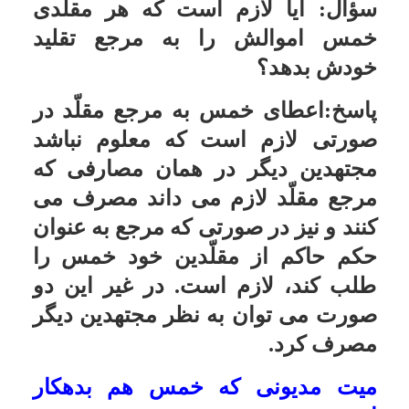
شده از غیر آنها مى شود؟ به هرحال
راه جداسازى چیست؟ مخصوصاً اگر
در صندوقى یا بانکى باشد.
پاسخ:احتیاجی به جداسازی نیست ، در
آخر سال مجموع موجودی را حساب
می کنند و معادل آنچه تخمیس شده را
از آن کم می کنند ، باقیمانده خمس
دارد .
استفاده از اموال کسانی که خمس
نمی دهند
سؤال:
کسى که حساب سالانه جهت
تعیین خمس قرار داده باشد وبه منازل
کسانى که وجوه شرعى خود را نمى
پردازند به میهمانى برود و از غذاى آنها
استفاده کند یا با آب منزل آنها وضو
بگیرد و در منزل آنها نماز به جا آورد چه
صورتى دارد؟
پاسخ:هرگاه یقین داشته باشد که مال
خمس درآن خانه یا غذا وجود دارد