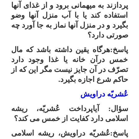
زکات، خمس و مانند آن، به عنوان
قرض و سپس برگرداندن آن چه
صورت دارد؟ پولهایى که به عنوان
امانت در نزد انسان است چطور؟
پاسخ:در صورتى که صاحب پول، آنها را
به عنوان صدقه یا خمس جدا کرده، مى
تواند در آنها تصرّف کند; ولى اگر کسى
به عنوان امانت به آنها سپرده، حقّ
تصرّف ندارند.
استفاده از اموال پدری که خمس نمی
دهد
سؤال:
پدرم اعتقاد چندانى به مسائل
دینى ندارد، و فقط نماز و روزه را به جا
مى آورد; آن هم کاملا سرسرى، امّا
بقیّه تکالیف مانند خمس و زکات و
مانند آن را رعایت نمى کند. نمى
خواهم اموال ایشان در مسائل زندگى
من داخل شود، امّا اصرار دارند که به
من کمک کنند. لطفاً در این مورد به
سؤالات زیر پاسخ دهید: