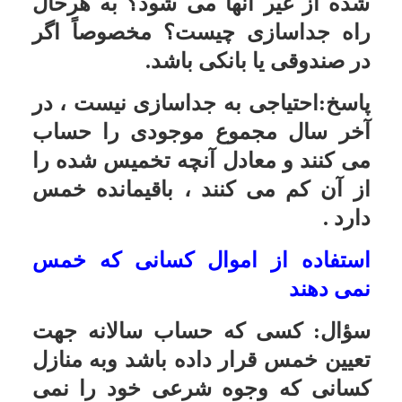
افغانستان مرسوم است که در ازدواج
علاوه بر مهریّه، پدر دختر مبلغى پول از
داماد مى گیرد آیا این پول حلال است و
اگر سال بر آن بگذرد خمس دارد؟
پاسخ:اگر پول مزبور را به صورت
شرط ضمن عقد جهت پدر قرار دهند
حلال است و با گذشتن سال، خمس آن
واجب مى شود.
پرداخت غیر نقدی خمس
سؤال:
سلام علیکم
اگر بر کسی خمس واجب شود و پولی
جهت پرداخت خمس نداشته باشد , آیا
می تواند به اندازه مبلغی که باید
خمس بدهد وسیله یا جنسی را بدهد؟
پاسخ:اشکالی ندارد
تصرف در وجوهات به عنوان قرض
سؤال:
تصرّف در وجوه صدقه، کفّاره،