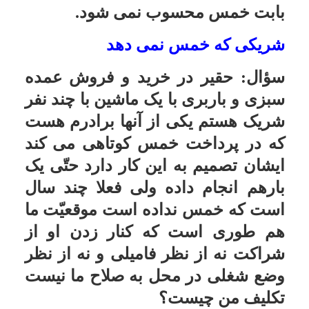
پاسخ:ما به شما اجازه مى دهیم که
خمس خود را بدهید و نسبت به سهم
خود تصرّف کنید و سعى کنید برادرتان
را نیز امر به معروف کنید.
سیادت از طریق مادر
سؤال:
آیا سیادت از طریق مادر به
فرزندان او منتقل مى شود؟
پاسخ:بعضى از احکام سیادت از جمله
گرفتن خمس منتقل نمى شود و سبب
آن در کتب فقهیّه بیان شده است.
پرداخت خمس به غیر مرجع تقلید خود
سؤال:
آیا لازم است که هر مقلّدى
خمس اموالش را به مرجع تقلید
خودش بدهد؟
پاسخ:اعطاى خمس به مرجع مقلّد در
صورتى لازم است که معلوم نباشد
مجتهدین دیگر در همان مصارفى که
مرجع مقلّد لازم مى داند مصرف مى