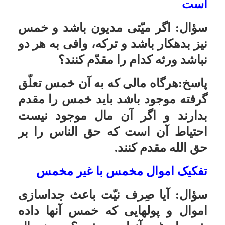
تصرّف در آن جایز نیست مگر این که از
حاکم شرع اجازه بگیرد.
عُشریّه دراویش
سؤال:
آیاپرداخت عُشریّه، ریشه
اسلامى دارد کفایت از خمس مى کند؟
پاسخ:عُشریّه دراویش، ریشه اسلامى
ندارد و عشریّه در اسلام فقط مربوط
به زکات غلاّت چهارگانه است به شرط
این که با آب باران و قنات و مانند آن
آبیارى شود.
خمس برای فرزندی که در خانه پدری
زندگی می کند
سؤال:
آیا کسى که در خانه پدرى
زندگى مى کند باید خمس بدهد؟
پاسخ:اگر درآمد اضافى دارد باید خمس
بدهد.
خمس مبالغی که از داماد گرفته شده
سؤال:
در بین مردم و شیعیان