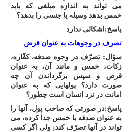
پرداختى) بدهکار باشند؟ مخصوصاً با
توجّه به این که در صدر اداره مالیات و
اخذ وجوهات، فقیه جامع الشرایط
نظارت و حضور دارد؟
پاسخ:مسأله مهمّ این است که مالیات
نوعى هزینه کار اقتصادى است. یعنى
کسى که فعّالیّت اقتصادى دارد، از جادّه
ها استفاده مى کند، از امنیّت بهره مى
گیرد، از رسانه هاى جمعى کمک مى
گیرد، و از دیگر امکانات بهره مند مى
گردد. اگر این امکانات نبود، کار
اقتصادى ممکن نمى شد، یا بهره کمى
داشت. بنابراین وظیفه دارد سهمى از
هزینه هاى کارهاى عمومى دولت، که
در انجام امور اقتصادى او مؤثّر است
را بپردازد، و این یک امر طبیعى است.
حال اگر بعد از پرداختن مالیات، چیز
اضافه اى براى او باقى نماند، خمس به
او تعلّق نمى گیرد، و اگر اضافه بماند
80 درصد آن مال خود اوست، و 20