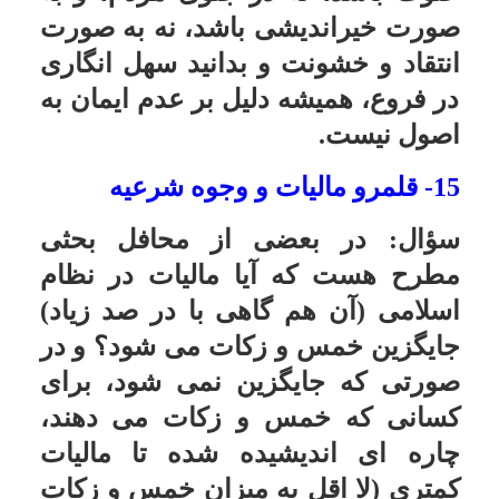
مشمول خمس بوده اشکال ندارد.
استفاده طلاب از امکانات خانواده که
خمس نمی دهند
سؤال:
پدر و مادر یا اقوام طلبه ای
خمس نمی دهند، آیا این طلبه می تواند
از مال و غذای پدر و مادر و اقوام
استفاده کند؟ (مثلا از جهت اینکه
خودش از خمس شهریه می گیرد)
پاسخ:ما به شما اجازه می دهیم که از
غذا و وسائل آنها استفاده کنید.
خمس فیش ثبت نامی حج عمره
سؤال:
حضرت آیت الله من دانشجو
هستم و امسال ان شاالله به سفر
عمره مشرف می شوم. با توجه به
اینکه از تاریخ ثبت نام من برای عمره ۳
سال می گذرد آیا خمس به این فیش
تعلق می گیرد؟ و آیا به سود متعلقه هم
خمس تعلق می گیرد؟