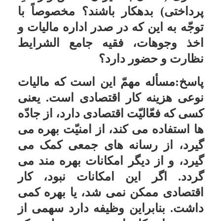
پاسخ:اگر از پولی که خمس آن داده
شده و یا در بین سال جمع شده ثبت
نام کرده اید خمس ندارد.
خمس فیش ثبت نامی حج تمتع
سؤال:
درمورد ثبت نام حج تمتع، کسی
که حج بر او واجب شده بعد از اینکه
ثبت نام کرد باید چند سالی در نوبت
بماند، آیا به این پول خمس تعلق می
گیرد؟
پاسخ:اگر از پول مخمّس و یا پولی که
در بین سال جمع شده ثبت نام کرده
خمس ندارد.
خمس مبلغی که به عنوان گرو نزد
خریدار مانده
سؤال:
بنده برای خرید یک دستگاه
تلویزیون چند روز قبل از موعد سال
خمسی برای خرید به مغازه ای مراجعه
نمودم و با توجه به موجود نبودن آن در
مغازه و مشخص نبودن قیمت نهایی