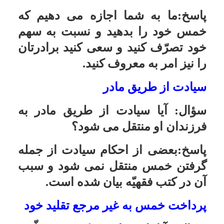
کنند و نیز در صورتى که مرجع به عنوان
حکم حاکم از مقلّدین خود خمس را
طلب کند، لازم است. در غیر این دو
صورت مى توان به نظر مجتهدین دیگر
مصرف کرد.
میت مدیونی که خمس هم بدهکار
است
سؤال:
اگر میّتى مدیون باشد و خمس
نیز بدهکار باشد و ترکه، وافى به هر دو
نباشد ورثه کدام را مقدّم کنند؟
پاسخ:هرگاه مالى که به آن خمس تعلّق
گرفته موجود باشد باید خمس را مقدم
بدارند و اگر آن مال موجود نیست
احتیاط آن است که حق الناس را بر
حق الله مقدم کنند.
تفکیک اموال مخمس با غیر مخمس
سؤال:
آیا صِرف نیّت باعث جداسازى
اموال و پولهایى که خمس آنها داده