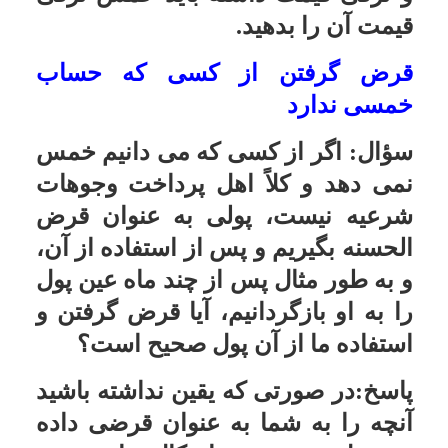
راهنمایی کنید.
پاسخ:سادات به خاطر افتخاری که از
طریق انتساب به پیامبر (صلی الله علیه
و آله) داشتند سعی می کردند نسب و
شجره نامه خود را حفظ کنند و نسل
بعد از نسل به فرزندان خود برسانند و
الان شجره نامه های زیادی از شجره
سادات نزد علمای انساب است
تاریخ به روزرسانی: سه شنبه, ۱۳ تیر ۱۳۹۱