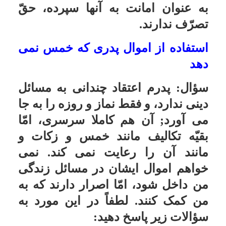
درصد دیگر که خمس است در حال
حاضر عمدتاً صرف مسائل فرهنگ
اسلامى، و حفظ عقاید و ارزشها مى
گردد، که سود آن عائد مردم مى شود.
چون اگر حوزه ها نباشد، نسل آینده از
اسلام دور و جدا مى گردد. بنابراین،
اساساً نباید قلمرو مالیاتها را با وجوه
شرعیّه مخلوط کرد.
اولویت در پرداخت دیون شرعیه و
قرض
سؤال:
هرگاه کسى بدهکار خمس یا
زکات باشد، و قرض هم داشته باشد،
بدهیهایى از بابت کفّاره و نذر و مانند
آن نیز بر او واجب شده باشد، چنان چه
نتواند همه آنها را بپردازد تکلیف
چیست؟
پاسخ:هرگاه عین مالى که خمس یا
زکات یا نذر به آن تعلّق گرفته موجود
است، خمس و زکات و نذر مقدّم مى
باشد، و اگر عین آن موجود نیست، حق