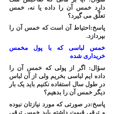
آنها رضایت دهند، در اینصورت خمس
ندارد ولی اگر از کفار حربی بگیرید
احتیاط آن است که خمس آن را
بپردازید.
تقدم حق الله بر حق الناس
سؤال:
شخصی مرده است ولی
مقداری پول از او بجا مانده است ولی
بسیار کم است و بدهی به عنوان حق
الناس دارد و زکات و خمس هم نداده
است . حالا وراث این شخص ، اول باید
کدام یک از موارد بالا را بدهند ؟
پاسخ:احتیاط آن است که حق الناس
مقدم بر حق الله است .
چگونگی انتساب سادات به پیامبر
سؤال: افراد سید چگونه خود را اولاد
پیامبر می نامند؟ مگر از آن زمان
تاکنون با عقل جور در می آید که معلوم
شود چه کسی از اولاد پیغمبر است؟
من نمی توانم این را قبول کنم، لطفاً