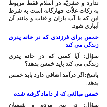
1ـ چه کار کنم؟ تکلیف غذا خوردن در
آن جا چیست؟
2ـ مبلغى که تاکنون کمک کرده اند، مرا
به ایشان زیاد وابسته کرده است. به
نظر شما چه کارى در این شرایط
مناسب است؟
3ـ عدم رعایت فروع دین، عدم اعتقاد
عملى به اصول را نشان مى دهد.
دوستى با ایشان من را نسبت به دین و
حلال و حرام و واجبات بى تفاوت مى
کند. چگونه مى توان این مطلب را به
ایشان متذکّر شد به طورى که ناراحت
نشود، و از طرف من نیز اتمام حجّت
شده باشد. با توجّه به این که ایشان
بسیار عاطفى هستند، و به کوچکترین
انتقادات سازنده اى ناراحت مى شوند،
و اشک مى ریزند؟
پاسخ:1:شما مى توانید از مال ایشان
استفاده کنید، و خمسش را بپردازید.