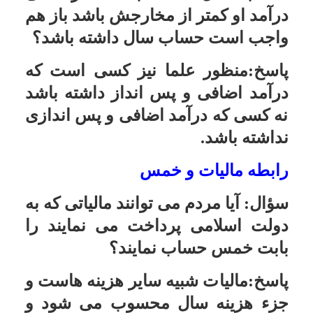
رابطه مالیات و خمس
امکانات
سؤال:
آیا مردم مى توانند مالیاتى که به
سایر
دولت اسلامى پرداخت مى نمایند را
بابت خمس حساب نمایند؟
کاربر میهمان
پاسخ:مالیات شبیه سایر هزینه هاست و
جزء هزینه سال محسوب مى شود و
بابت خمس محسوب نمى شود.
شریکی که خمس نمی دهد
سؤال:
حقیر در خرید و فروش عمده
سبزى و باربرى با یک ماشین با چند نفر
شریک هستم یکى از آنها برادرم هست
که در پرداخت خمس کوتاهى مى کند
ایشان تصمیم به این کار دارد حتّى یک
بارهم انجام داده ولى فعلا چند سال
است که خمس نداده است موقعیّت ما
هم طورى است که کنار زدن او از
شراکت نه از نظر فامیلى و نه از نظر
وضع شغلى در محل به صلاح ما نیست
تکلیف من چیست؟