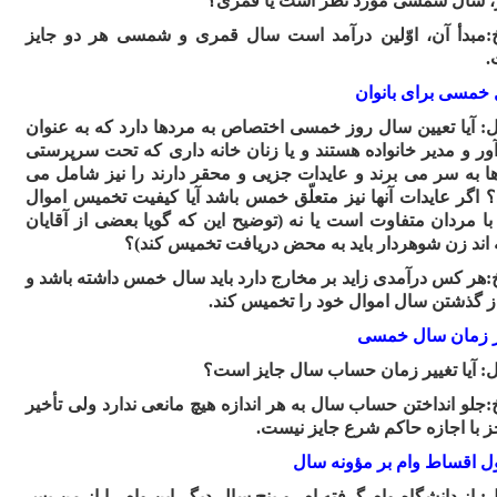
، سال شمسى مورد نظر است یا قمرى؟
:مبدأ آن، اوّلین درآمد است سال قمرى و شمسى هر دو جایز
.
خمسی برای بانوان
ل:
آیا تعیین سال روز خمسى اختصاص به مردها دارد که به عنوان
آور و مدیر خانواده هستند و یا زنان خانه دارى که تحت سرپرستى
ا به سر مى برند و عایدات جزیى و محقر دارند را نیز شامل مى
 اگر عایدات آنها نیز متعلّق خمس باشد آیا کیفیت تخمیس اموال
 با مردان متفاوت است یا نه (توضیح این که گویا بعضى از آقایان
 اند زن شوهردار باید به محض دریافت تخمیس کند)؟
:هر کس درآمدى زاید بر مخارج دارد باید سال خمس داشته باشد و
از گذشتن سال اموال خود را تخمیس کند.
ر زمان سال خمسی
ل:
آیا تغییر زمان حساب سال جایز است؟
:جلو انداختن حساب سال به هر اندازه هیچ مانعى ندارد ولى تأخیر
ز با اجازه حاکم شرع جایز نیست.
 اقساط وام بر مؤونه سال
ل:
از دانشگاه وام گرفته ام، و پنج سال دیگر این وام را از من پس