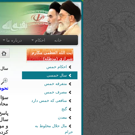
خانه
احکام
درباره ما
آیت الله العظمی مکارم
شیرازی (مدظله)
احکام خمس
سال 
سال خمسی
متفرقه خمس
نحوه
مصرف خمس
سؤال
منافعی که خمس دارد
محاس
گنج
پاسخ
معدن
سال 
و مو
مال حلال مخلوط به
حرام
کرده