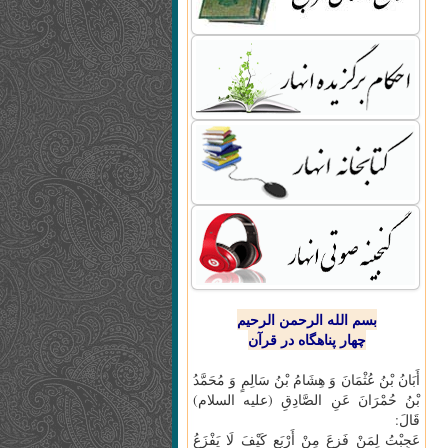
بسم الله الرحمن الرحیم
چهار پناهگاه در قرآن
أَبَانُ بْنُ عُثْمَانَ وَ هِشَامُ بْنُ سَالِمٍ وَ مُحَمَّدُ
بْنُ حُمْرَانَ عَنِ الصَّادِقِ (علیه السلام)
قَالَ:
عَجِبْتُ لِمَنْ فَزِعَ مِنْ أَرْبَعٍ كَيْفَ لَا يَفْزَعُ