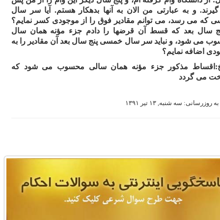
یرند. و به عبارتى من الان به آنها بدهکار هستم. آیا سر سال
 که مى رسد، مى توانم مقادیر فوق را از موجودى کسر نمایم؟
نج سال بعد که قسط آن قرضها را دادم جزء مؤنه همان سال
ب مى شود، و نباید سر سال خمسى پنج سال بعد آن مقادیر را به
دى اضافه نمایم؟
:اقساط مذکور جزء مؤنه همان سالى محسوب مى شود که
خت مى گردد
ه روزرسانی: سه شنبه, ۱۳ تیر ۱۳۹۱