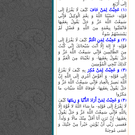
إِلَى أَرْبَعٍ
(۱) عَجِبْتُ لِمَنْ خَافَ
كَيْفَ لَا يَفْزَعُ إِلَى
قَوْلِهِ- حَسْبُنَا اللَّهُ وَ نِعْمَ الْوَكِيلُ فَإِنِّي
سَمِعْتُ اللَّهَ عَزَّ وَ جَلَّ يَقُولُ بِعَقَبِهَا
فَانْقَلَبُوا بِنِعْمَةٍ مِنَ اللَّهِ وَ فَضْلٍ لَمْ
يَمْسَسْهُمْ سُوءٌ
(۲) وَ عَجِبْتُ لِمَنِ اغْتَمَّ
كَيْفَ لَا يَفْزَعُ إِلَى
قَوْلِهِ- لا إِلهَ إِلَّا أَنْتَ سُبْحانَكَ إِنِّي كُنْتُ
مِنَ الظَّالِمِينَ فَإِنِّي سَمِعْتُ اللَّهَ عَزَّ وَ
جَلَّ يَقُولُ بِعَقَبِهَا- وَ نَجَّيْناهُ مِنَ الْغَمِّ وَ
كَذلِكَ نُنْجِي الْمُؤْمِنِينَ
(۳) وَ عَجِبْتُ لِمَنْ مُكِرَ
بِهِ كَيْفَ لَا يَفْزَعُ
إِلَى قَوْلِهِ- وَ أُفَوِّضُ أَمْرِي إِلَى اللَّهِ إِنَّ
اللَّهَ بَصِيرٌ بِالْعِبادِ فَإِنِّي سَمِعْتُ اللَّهَ عَزَّ وَ
جَلَّ يَقُولُ بِعَقَبِهَا- فَوَقاهُ اللَّهُ سَيِّئاتِ ما
مَكَرُوا
(۴) وَ عَجِبْتُ لِمَنْ أَرَادَ الدُّنْيَا وَ زِينَتَهَا
كَيْفَ
لَا يَفْزَعُ إِلَى قَوْلِهِ- ما شاءَ اللَّهُ لا قُوَّةَ إِلَّا
بِاللَّهِ فَإِنِّي سَمِعْتُ اللَّهَ عَزَّ وَ جَلَّ يَقُولُ
بِعَقَبِهَا- إِنْ تَرَنِ أَنَا أَقَلَّ مِنْكَ مالًا وَ وَلَداً.
فَعَسى‏ رَبِّي أَنْ يُؤْتِيَنِ خَيْراً مِنْ جَنَّتِكَ وَ
عَسَى مُوجِبَةٌ