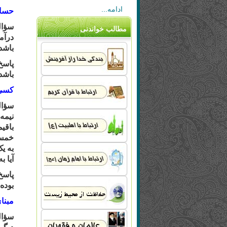
ادامه...
حسا
سؤا
مطالب خواندنی
درآم
باشد
پاسخ
باشد
کسی 
سؤا
نیمه
خمس 
آیا 
پاسخ
بوده
مبنا
سؤا