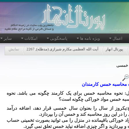
اعمال
ویژه نامه ها
پاسخگویی
امکانات
سایر
پورتال انهار
آیت الله العظمی مکارم شیرازی (مدظله), 2267
نمایش
خمسی
 محاسبه خمس کارمندان
: نحوه محاسبه خمس برای یک کارمند چگونه می باشد. نحوه
به خمس مواد خوراکی چگونه است؟
:یکروز از سال را بعنوان سال خمسی قرار دهد، اضافه درآمد
را در این روز محاسبه کند و خمس آن را بپردازد.
اد خوراکی باقیمانده در منزل را می توانید بصورت تخمینی حساب
 و بپردازید و اگر چیزی اضافه نیاید خمس تعلق نمی گیرد.