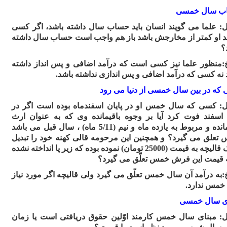
ب سال خمسی
ل:
علما مى گویند انسان باید حساب سال داشته باشد، اگر کسى
د او کمتر از مخارجش باشد باز هم واجب است حساب سال داشته
؟
:منظور علما نیز کسى است که درآمد اضافى و پس انداز داشته
 نه کسى که درآمد اضافى و پس اندازى نداشته باشد.
که در بین سال خمسی از دنیا می رود
ل:
کسى که سال خمس او در پایان اسفندماه بوده است اگر در
 اسفند فوت کرد آیا بر وجوه باقیمانده وى که به عنوان ارث
باقیمانده و مربوط به یازده ماه و نیم (5/11 ماه) ، سال قبل مى باشد
تعلق مى گیرد؟ و همچنین این مرحومه قالى کهنه خود را تبدیل
به یک قالیچه به قیمت (25000 تومان) نموده بوده که زیر پا انداخته نشده
به قیمت این فرش خمس تعلّق مى گیرد؟
:به درآمد آن سال خمس تعلّق مى گیرد ولى قالیچه اگر مورد نیاز
 خمس ندارد.
ی سال خمسی
ل:
مبناى سال خمس کارمند اوّلین حقوق دریافتى است یا زمان