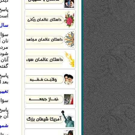
دیگر
پاسخ
است
سال 
سؤا
نان 
مرده
شود؟
آنان
گفته
پاسخ
بعد 
تغیی
سؤا
پاسخ
آن ج
شمول
سؤا