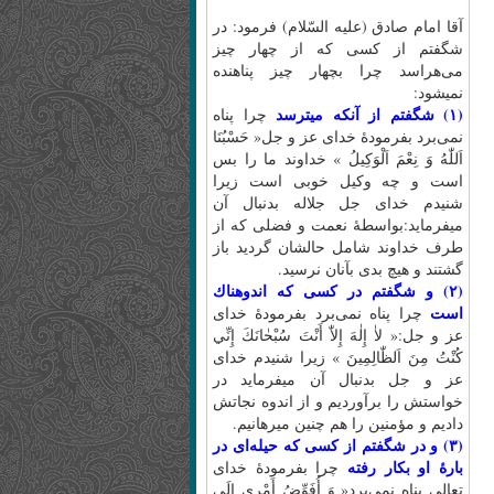
آقا امام صادق (عليه السّلام) فرمود: در
شگفتم از كسى كه از چهار چيز
مى‌هراسد چرا بچهار چيز پناهنده
نميشود:
(۱) شگفتم از آنكه ميترسد
چرا پناه
نمى‌برد بفرمودۀ خداى عز و جل« حَسْبُنَا
اَللّٰهُ‌ وَ نِعْمَ‌ اَلْوَكِيلُ‌ » خداوند ما را بس
است و چه وكيل خوبى است زيرا
شنيدم خداى جل جلاله بدنبال آن
ميفرمايد:بواسطۀ نعمت و فضلى كه از
طرف خداوند شامل حالشان گرديد باز
گشتند و هيچ بدى بآنان نرسيد.
(۲) و شگفتم در كسى كه اندوهناك
است
چرا پناه نمى‌برد بفرمودۀ خداى
عز و جل:« لاٰ إِلٰهَ‌ إِلاّٰ أَنْتَ‌ سُبْحٰانَكَ‌ إِنِّي
كُنْتُ‌ مِنَ‌ اَلظّٰالِمِينَ‌ » زيرا شنيدم خداى
عز و جل بدنبال آن ميفرمايد در
خواستش را برآورديم و از اندوه نجاتش
داديم و مؤمنين را هم چنين ميرهانيم.
(۳) و در شگفتم از كسى كه حيله‌اى در
بارۀ او بكار رفته
چرا بفرمودۀ خداى
تعالى پناه نمى‌برد« وَ أُفَوِّضُ‌ أَمْرِي إِلَى