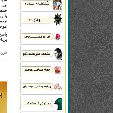
مى گ
خمسى
یا پ
محسو
موجو
پاسخ
پردا
تاریخ ب