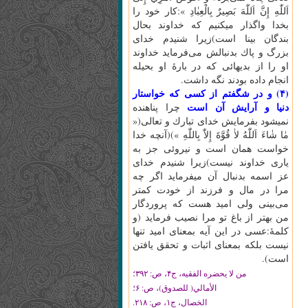
اَللّٰهِ‌ إِنَّ‌ اَللّٰهَ‌ بَصِيرٌ بِالْعِبٰادِ »:كار خود را
بخدا واگذار ميكنيم كه خداوند بحال
بندگان بينا است)زيرا شنيدم خداى
بزرگ و پاك بدنبالش مى‌فرمايد خداوند
او را از بديهائى كه در بارۀ او بحيله
انجام داده بودند نگه داشت.
(۴) و در شگفتم از كسى كه خواستار
دنيا و آرايش آن است
چرا پناهنده
نميشود بفرمايش خداى تبارك و تعالى(«
مٰا شٰاءَ اَللّٰهُ‌ لاٰ قُوَّةَ‌ إِلاّٰ بِاللّٰهِ‌ »)(آنچه خدا
خواست همان است و نيروئى جز به
يارى خداوند نيست)زيرا شنيدم خداى
عز اسمه بدنبال آن ميفرمايد اگر چه
مرا در مال و فرزند از خودت كمتر
مى‌بينى ولى اميد هست كه پروردگار
من بهتر از باغ تو مرا نصيب فرمايد (و
كلمۀ:عسى در اين آيه بمعناى اميد تنها
نيست بلكه بمعناى اثبات و تحقق يافتن
است).
من لا يحضره الفقيه، ج‏۴، ص: ۳۹۲؛
الأمالي( للصدوق)، ص: ۶؛
الخصال، ج‏۱، ص: ۲۱۸.