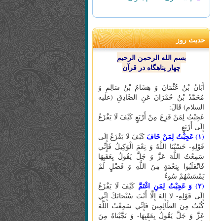
حدیث روز
بسم الله الرحمن الرحیم
چهار پناهگاه در قرآن
أَبَانُ بْنُ عُثْمَانَ وَ هِشَامُ بْنُ سَالِمٍ وَ
مُحَمَّدُ بْنُ حُمْرَانَ عَنِ الصَّادِقِ (علیه
السلام) قَالَ:
عَجِبْتُ لِمَنْ فَزِعَ مِنْ أَرْبَعٍ كَيْفَ لَا يَفْزَعُ
إِلَى أَرْبَعٍ
(۱) عَجِبْتُ لِمَنْ خَافَ
كَيْفَ لَا يَفْزَعُ إِلَى
قَوْلِهِ- حَسْبُنَا اللَّهُ وَ نِعْمَ الْوَكِيلُ فَإِنِّي
سَمِعْتُ اللَّهَ عَزَّ وَ جَلَّ يَقُولُ بِعَقَبِهَا
فَانْقَلَبُوا بِنِعْمَةٍ مِنَ اللَّهِ وَ فَضْلٍ لَمْ
يَمْسَسْهُمْ سُوءٌ
(۲) وَ عَجِبْتُ لِمَنِ اغْتَمَّ
كَيْفَ لَا يَفْزَعُ
إِلَى قَوْلِهِ- لا إِلهَ إِلَّا أَنْتَ سُبْحانَكَ إِنِّي
كُنْتُ مِنَ الظَّالِمِينَ فَإِنِّي سَمِعْتُ اللَّهَ
عَزَّ وَ جَلَّ يَقُولُ بِعَقَبِهَا- وَ نَجَّيْناهُ مِنَ