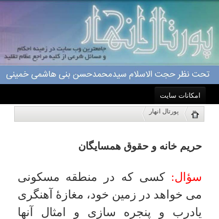
امکانات سایت
حریم خانه و حقوق همسایگان
پورتال انهار
خانه
سؤال:
کسی که در منطقه مسکونی
فتاوای آیت الله العظمی امام خمینی (قدس سره), 11069
نمایش
می خواهد در زمین خود، مغازۀ آهنگری
احکام
یادرب و پنجره سازی و امثال آنها
درباره ما
برقرار کند و دولت اسلامی نیز در آنجا
مقررات خاصی ندارد آیا صاحبان منازل
اعمال
مسکونی حق جلوگیری دارند و تکلیف
صاحب زمین چیست؟
ویژه نامه ها
جواب:
در جائی که دولت اسلامی
پاسخگویی
مقررات خاصی ندارد نمی توانند از