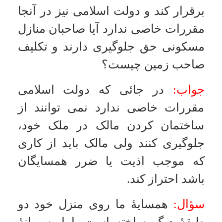
ساختمان کردن مالک در ملک خود،
امکانات
جلوگیری کنند ولی مالک باید از کاری
سایر
که موجب اذیت یا ضرر همسایگان
باشد احتراز کند.
کاربر میهمان
سؤال:
همسایۀ ما روی منزل خود دو
طبقۀ دیگر ساخته است، اما به بهانۀ
این که یک متر حیاط خلوت به طرف
حیاط ما دارد، در هر دو طبقه پنجره
گرفتند و شیشه های پنجره را ساده
انداختند که کاملاً بر حیاط ما اشراف
دارند و آرامش را از ما سلب کرده اند،
آیا این همسایۀ ما چنین حقی را دارد یا
نه؟
جواب:
ساختمان در ملک خودش
اشکال ندارد ولی چنانچه ساده بودن
شیشه ها موجب مزاحمت همسایه
است باید طوری عمل کند که مزاحمت
مرتفع شود.