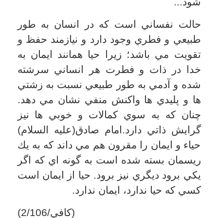
چنان كه به سوي كمالات و خوبي ها نيز
امکانات
گرايش ذاتي دارد.امام صادق(عليه السلام)
حياء و ايمان را مقرون هم مي داند كه به يك
سایر
ريسمان بسته شده است به گونه اي كه اگر
يكي برود ديگري نيز برود. حيا از ايمان است
کاربر میهمان
كسي كه حيا ندارد، ايمان ندارد.
(كافي/2/106)
مراتب شرم و حيا
حيا مراتبي دارد. به اين معنا كه گاه انسان
نسبت به انجام عملي زشت در پيشگاه
ديگري شرم مي ورزد و از انجام آن
خودداري مي كند و يا خود را از بيگانه مي
-پوشاند و گاه ديگر انسان از خودش حيا مي
كند. اين مرتبه كه عالي ترين مرتبه شرم و
حياست از آن مؤمناني است كه همواره خود
را در پيشگاه خدا مي يابند و چنان خود را
تربيت كرده اند كه نسبت به هر عمل زشت
و پليدي واكنش منفي دارند و به خود اجازه
نمي دهند تا درباره آن بينديشند چه رسد كه
آن را انجام دهند.