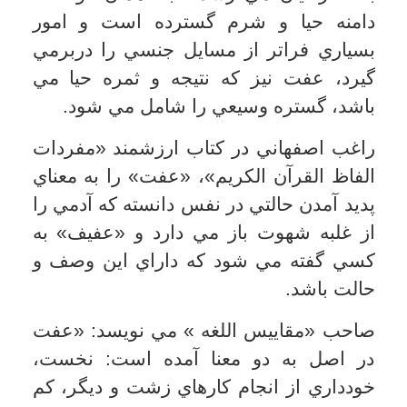
هيچ خيري به خودش و ديگران از جانب وي
نمي رسد بلكه چيزي جز شر و بدي و عذاب
ندارد
تاریخ به روزرسانی: سه شنبه, ۲ مهر ۱۳۹۲