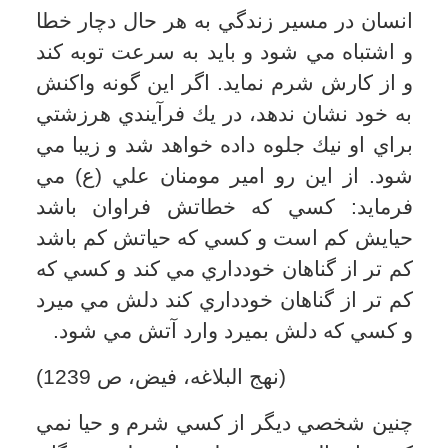
شرم و حيايي نداشته باشد و كارهاي زشت
را در انظار مردم انجام دهد، ديگر بازدارنده
اي نيست و از مقام انسانيت سقوط مي كند
و از پست ترين موجودات مي شود، بر اين
اساس حضرت اميرمومنان علي (ع) مي
فرمايد: من لاحياء له لاخير فيه؛ كسي كه
شرم و حيا ندارد خيري در او نيست (غرر
الحكم، ص 646)؛ زيرا اصولا كليد هر خيري
را مي بايست در حيا و شرم جست. الحياء
مفتاح الخير (غرر الحكم، ص 16) بنابر اين
كسي كه حيا و شرم ندارد هيچ در خيري بر
روي او گشاده نيست تا خيري در او باشد و
ديگران از آن خير بهره اي ببرند. پس لازم
است كه از چنين اشخاصي پرهيز كرد؛ زيرا
شر ايشان دامنگير آدمي مي شود.
عفت، ميوه حياء
اميرمؤمنان علي(ع) درباره نتيجه و ثمره حيا
و شرم ورزي از سوي انسان ها مي فرمايد:
ثمره الحياء العفه؛ نتيجه شرم و حيا، عفت و
پاكدامني است.
عفت كه در زبان فارسي از آن به پاكدامني