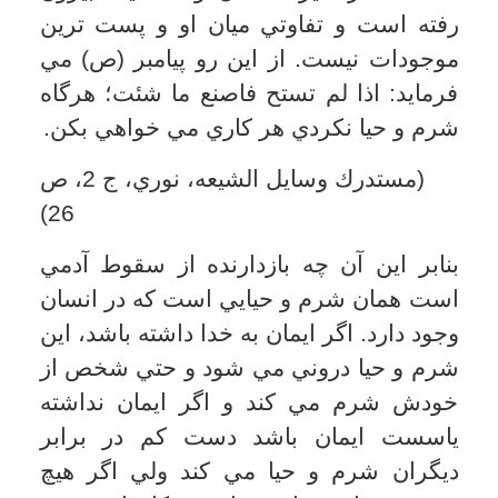
بودن چيزي. از اين رو عرب به باقي مانده
شير در پستان مادر «عفه» (بر وزن مدت)
مي گويد.»
با اين همه از كلام راغب اصفهاني در
مفردات استفاده مي شود كه هر دو معناي
پيش گفته به يك چيز و اصل باز مي گردد كه
همان قناعت به چيز كم و اندك است. از اين
رو عفيف به كسي مي گويند كه به چيز كم
قانع باشد.
حسن مصطفوي مؤلف كتاب التحقيق مي
نويسد: «اين ماده در اصل، به معناي حفظ
نفس از تمايلات و شهوات نفساني است،
همان گونه كه تقوا به معني حفظ نفس از
انجام گناهان مي باشد، بنابراين عفت يك
صفت دروني است، در حالي كه تقوا ناظر
به اعمال خارجي است».
علماي اخلاق نيز در تعريف «عفت»، آن را
صفتي حد وسط در ميان شهوت پرستي و
خمودي دانسته اند.
آنچه بيان شد، تفسير «عفت» به مفهوم عام