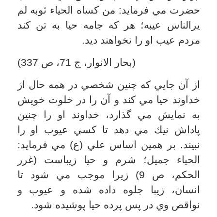
كارهاي زشت مي كند از خداوند نهان هيچ
باك و حيايي ندارد.
چون بي حيايي، هر چه خواهي كن
انسان اگر شرم و حيا نداشته باشد و هيچ
چيزي را عار و ننگ وزشت نداند، مي توان
گفت كه از دايره انسان و انسانيت بيرون
رفته است و تفاوتي ميان او و پست ترين
موجودات نيست. از اين رو پيامبر (ص) مي
فرمايد: اذا لم تستح فاصنع ما شئت؛ هرگاه
شرم و حيا نكردي هر كاري مي خواهي بكن.
(مستدرك وسايل الشيعه، نوري، ج 2، ص
26)
بنابر اين آن چه بازدارنده از سقوط آدمي
است همان شرم و حيايي است كه در انسان
وجود دارد. اگر ايمان به خدا داشته باشد، اين
شرم و حيا دروني مي شود و حتي شخص از
خودش شرم مي كند و اگر ايمان نداشته
ياسست ايمان باشد دست كم در برابر
ديگران شرم و حيا مي كند ولي اگر هيچ