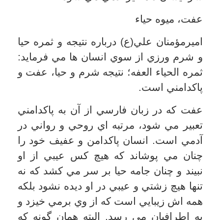
جنسي بيش تر درگير مي باشند و روايات
زيادي نيز خواستار عفت در اين دو حوزه و
زمينه شده است. (همان)
با توجه به آن چه گفته شد، معلوم مي شود
كه ارتباط تنگاتنگي ميان ايمان و حيا و عفت
وجود دارد و اگر انسان بخواهد به برترين
فضيلت هاي انساني دست يابد بايد به شرم
و حيا توجه ويژه اي داشته باشد؛ زيرا بي آن
از دايره انسانيت خارج شده و در مقام پست
تر از چارپايان سقوط مي كند؛ زيرا هر
مسئوليت و تكليفي از وي برداشته مي شود
و شخص مي تواند هر كاري را انجام دهد بي
آن كه خود را مسئول بشمارد در اين حالت
گفته مي شود كه خداوند او را به حال خود
واگذاشته و رها كرده است، هر چند كه
تبعات و پيامدهاي اين واگذاري از سوي
خداوند را در دنيا و آخرت به شكل عذاب
هاي مختلف خواهد ديد.
به هر حال انسان بي حيا و بي شرم از دايره
تكليف و ايمان و مسئوليت بيرون است و