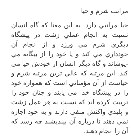
امير مؤمنان علي(ع) مي فرمايد: غايه الحياء
ان يستحبي الرجل من نفسه؛ آخرين درجه
شرم و حيا آن است كه انسان از خودش حيا
كند.
(غرر الحكم، ص 504)
دست يابي به چنين مقام و منزلتي، زماني
تحقق مي يابد كه شخص در ايمان به خدا و
حضور در پيشگاه وي به نهايت درجه رسيده
باشد، زيرا حيايي اينگونه، بيانگر ايمان قوي
در انسان است؛ چون شرم كردن شخص از
خودش، نمي تواند چيزي جز ثمره ايمان
واقعي باشد.
(غررالحكم، ص 386)
آن حضرت(ع) از نظر زيباشناسي نيز به اين
مسئله توجه مي دهد و مي فرمايد: احسن
الحياء استحياوك من نفسك؛ بهترين شرم آن
است كه ازخودت شرم كني. (همان، ص
191) بنابراين زيباترين نوع و مرتب حيا آن
است كه انسان خود را به گونه اي تربيت كند
كه به طور طبيعي نسبت به انجام زشتي ها