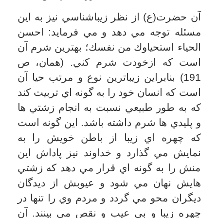
انسان در مسير زندگي به هر حال دچار خطا
و اشتباه مي شود و بايد به سرعت توبه كند
و از كارش شرم نمايد. اگر اين گونه واكنش
به خود نشان ندهد، در يك فرآيندي هرزشتي
براي او نيك جلوه داده خواهد شد و زيبا مي
شود. از اين رو امير مومنان علي (ع) مي
فرمايد: كسي كه خطاتش فراوان باشد
حيايش كم است و كسي كه حياتش كم باشد
كم تر از گناهان خودداري مي كند و كسي كه
كم تر از گناهان خودداري كند دلش مي ميرد
و كسي كه دلش بميرد وارد آتش مي شود.
(نهج البلاغه، فيض، ص 1239)
چنين شخصي ديگر از كسي شرم و حيا نمي
كند و اعمال زشت و پليد را درجلوي ديدگان
ديگران انجام مي دهد. افراد گستاخ كه در
برابر ديگران زشتكاري مي كنند ديگر هيچ
حرمت و حيايي در برابر خداوند نيز نخواهند
داشت. از اين رو علي (ع) مي فرمايد: هر
كه از مردم شرم نكند از خداوند سبحان نيز
شرم نمي كند. (غرر الحكم، ص 711) زيرا
كسي كه در برابر ديدگان ظاهري مردم