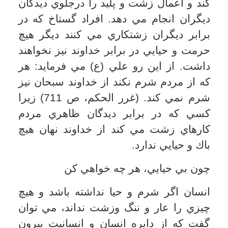
تعبير مي شود، مرتبه اي روحي و رواني در
آدمي است. انسان پاكدامن و عفيف خود را
چنان مي پوشاند كه هيچ كس عيبي از او
نبيند و چنان جامه حيا بر سر مي كشد كه نه
تنها هيچ زشتي و عيبي در او ديده نشود بلكه
همه اش زيبايي است كه از وي برمي خيزد و
به اطرافيان مي رسد. البته همان گونه كه
دامنه حيا و شرم گسترده است و امور
بسياري فراتر از مسايل جنسي را دربرمي
گيرد، عفت نيز كه نتيجه و ثمره حيا مي
باشد، گستره وسيعي را شامل مي شود.
راغب اصفهاني در كتاب ارزشمند «مفردات
الفاظ القرآن الكريم»، «عفت» را به معناي
پديد آمدن حالتي در نفس دانسته كه آدمي را
از غلبه شهوت باز مي دارد و «عفيف» به
كسي گفته مي شود كه داراي اين وصف و
حالت باشد.
صاحب «مقاييس اللغه » مي نويسد: «عفت
در اصل به دو معنا آمده است: نخست،
خودداري از انجام كارهاي زشت و ديگر، كم