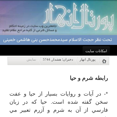
امکانات سایت
رابطه شرم و حیا
پورتال انهار
دختران؛ هشدار, 5744
نمایش
خانه
*- در آيات و روايات بسيار از حيا و عفت
سخن گفته شده است. حيا كه در زبان
احکام
فارسي از آن به شرم و آزرم تعبير مي
شود...
درباره ما
حالت نفساني است كه در انسان به طور
اعمال
طبيعي و فطري وجود دارد و نيازمند حفظ و
تقويت مي باشد؛ زيرا حيا همانند ايمان به
ویژه نامه ها
خدا در ذات و فطرت هر انساني سرشته
شده و آدمي به طور طبيعي نسبت به زشتي
پاسخگویی
ها و پليدي ها واكنش منفي نشان مي دهد.