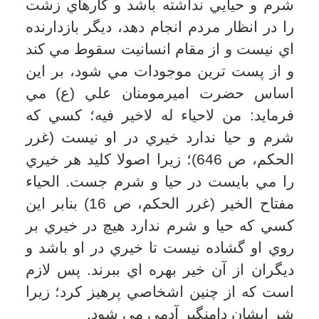
كلمه بود، زيرا بعضي براي معرفي «عفت»
از نقطه مقابل آن، يعني، پرده دري نيز
استفاده كرده اند. به همين علت در بسياري
از موارد، واژه «عفت» را در مورد
پرهيزگاري در خصوص مسايل جنسي
استعمال كرده اند.
به هر حال از آيات قرآن مجيد و روايات
اسلامي استفاده مي شود كه «عفت» به هر
دو معناي آن، از بزرگترين فضايل انساني
است و هيچ كس در سير الي الله، بدون
داشتن «عفت» به جايي نمي رسد. در
زندگي دنيا نيز آبرو و حيثيت و شخصيت
انسان در گرو عفت است.
پس عفت داراي دامنه وسيع معنايي است و
شامل امور بسياري مي شود كه عفت در
امور جنسي و مالي بخشي از گستره معنايي
و مصداقي آن است. از اين رو در برخي از
روايات، عفت، افضل العباده (اصول كافي،
ج2، ص97) شمرده شده كه بر همين معناي
وسيع دلالت مي كند. هر چند كه بيش تر
مردم با دو مصداق اصلي عفت يعني مالي و