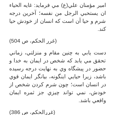
و پليدي ها شرم داشته باشد. اين گونه است
كه چهره اي زيبا از باطن خويش را به
نمايش مي گذارد و خداوند نيز پاداش اين
منش را به گونه اي قرار مي دهد كه زشتي
هايش نهان مي شود و عيوبش از ديدگان
ديگران محو مي گردد و مردم وي را تنها در
چهره زيبا و بي عيب و نقص مي بينند. آن
حضرت مي فرمايد: من كساه الحياء ثوبه لم
يرالناس عيبه؛ هر كه جامه حيا به تن كند
مردم عيب او را نخواهند ديد.
(بحار الانوار، ج 71، ص 337)
از آن جايي كه چنين شخصي در همه حال از
خداوند حيا مي كند و آن را در خلوت خويش
به نمايش مي گذارد، خداوند او را چنين
پاداش نيك مي دهد تا كسي عيوب او را
نبيند. بر همين اساس علي (ع) مي فرمايد:
الحياء جميل؛ شرم و حيا زيباست (غرر
الحكم، ص 9) زيرا موجب مي شود تا
انسان، زيبا جلوه داده شده و عيوب و
نواقص وي در پس پرده حيا پوشيده شود.