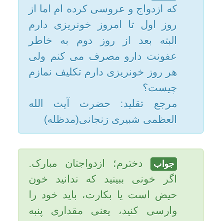
العظمی شبیری زنجانی(مدظله)
امکانات
سایر
دخترم؛ ازدواجتان مبارک.
جواب
اگر خونى ببينید كه ندانید خون
کاربر میهمان
حيض است يا بكارت، بايد خود را
وارسى كنید، يعنى مقدارى پنبه
داخل فرج نمايید و كمى صبر كنید،
بعد بيرون آورید اگر فقط اطراف
آن آلوده باشد، خون بكارت است و
اگر به همۀ آن رسيده، حيض
مى‌باشد. و اگر شك كنید كه خون
حيض است يا خون استحاضه يا
بكارت، يا شك كنید كه خون حيض
است يا خون زخم است يا بكارت،
يا اصلًا ندانید چه خونى است، اگر
فقط اطراف پنبه‌اى كه در داخل
فرج مى‌گذارید آلوده شده باشد
خون بكارت مى‌باشد و اگر به همۀ
آن رسيده و نشانۀ حيض را داشته
باشید خون حيض، و اگر نشانۀ