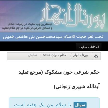
امکانات سایت
حکم شرعی خون مشکوک (مرجع تقلید
پورتال انهار
احکام بانوان, 5404
نمایش
خانه
آیةالله شبیری زنجانی)
احکام
با سلام من یک هفته است
سوال
که ازدواج و عروسی کرده ام اما از
درباره ما
روز اول تا امروز خونریزی دارم
اعمال
البته بعد از روز دوم به خاطر
عفونت دارو مصرف می کنم ولی
ویژه نامه ها
هر روز خونریزی دارم تکلیف نمازم
چیست؟
پاسخگویی
مرجع تقلید: حضرت آیت الله