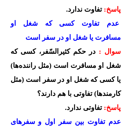
سفر چند روز یک بار
سوال :
اگر کسی چند روز یک بار از حد
ترحض وطنش خارج شد، برای گرفتن
روزه های ماه مبارک رمضان، کثیر
السفر محسوب می‌شود؟
پاسخ:
اگر به
حد 4 فرسخ می‌رسد، نماز او تمام
است و روزه باید بگیرد و اگر به حد
چهار فرسخ نرسد که اصلاً مسافر
شرعی نیست
.
منظم نبودن سفر
سوال :
کسی که به واسطۀ شغل خود
در هفته چند بار باید به مأموریت برون
شهری که بیش از چهار فرسخ است،
برود، آیا می‌تواند نماز خود را تمام