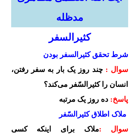
سوال :
چند روز یک بار به سفر رفتن،
امکانات
انسان را کثیرالسّفر می‌کند؟
پاسخ:
ده روز یک مرتبه
سایر
ملاک اطلاق کثیرالسّفر
کاربر میهمان
سوال :
ملاک برای اینکه کسی
کثیرالسّفر شود، این است که برای کار
و شغل مسافرت نماید یا کسی که مثلاً
جهانگرد است و برای تفریح مسافرت
می‌کند نیز می‌تواند کثیرالسّفر باشد؟
پاسخ:
همۀ آنها کثیرالسّفر هستند
.
سفر برای کارهای جانبی شغل
سوال :
تهیۀ لوازم و وسائل مربوط به
شغل یا گرفتن مجوزهای لازم آن که
نیاز به مسافرت دارد، در حالی که خود