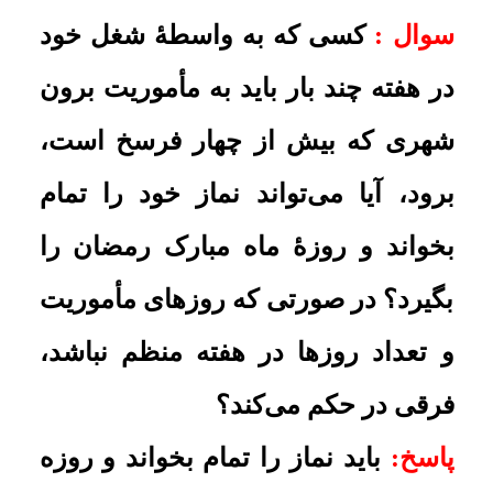
مسافرت به غیر از منظور همیشگی
سوال :
کسی که کثیر السفر است، اگر
در موسمی که کارش تعطیل است و به
منظور تفریح یا هر امر دیگری غیر از
کار، به مسافرت برود، در خصوص نماز
و روزه چه وظیفه‌ای دارد؟
پاسخ:
نماز او تمام و باید روزه بگیرد
.
اجبار روزه گرفتن کثیرالسّفر
سوال :
کثیرالسّفر اختیار دارد روزه‌اش
را در سفر بگیرد یا اجباراً باید بگیرد؟
پاسخ:
باید بگیرد؛ همچنان‌که نماز را
باید تمام بخواند
.
نامنظم بودن فواصل سفر
سوال :
مشاغلی وجود دارد که شاغل