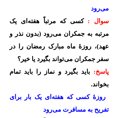
همراه شوهر خود به مسافرت برود،
حکم نماز و روزۀ او چگونه است؟
پاسخ:
شکسته است
.
وظیفۀ کثیرالسّفری که جهلاً روزه را
افطار می‌کرده
سوال :
کسی که کثیر السفر بوده و
جهلاً گمان می‌کرده است باید در سفر،
روزۀ خود را افطار کند و مدتی در سفر
روزه نگرفته است، آیا فقط باید
روزه‌ها را قضا کند یا کفاره هم دارد؟
پاسخ:
کفاره ندارد
.
افطار روزه به افق مقصد
سوال :
شخصی که کثیر السفر است،
صبح روز ماه رمضان با هواپیما به یک