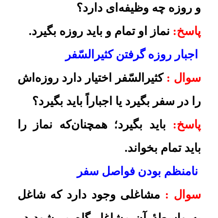
بگیرد
.
مسافرت تفریحی هر هفته
سوال :
این جانب باغی در اطراف شهر
دارم و معمولاً هر هفته برای تفریح و
گردش با خانواده به آنجا می‌رویم. البته
در برخی موارد مثل زمان یخ‌بندان و
سرمای شدید به آنجا نمی‌رویم. در
ضمن، فاصل؟ شهر تا باغ بیش از چهار
فرسخ است. نماز و روزۀ ما در آنجا و
جاهای دیگر چگونه است؟
پاسخ:
نماز تمام است و روزه باید
بگیرید
.
وظیفۀ کثیرالسّفر فصلی در فصل
مسافرت