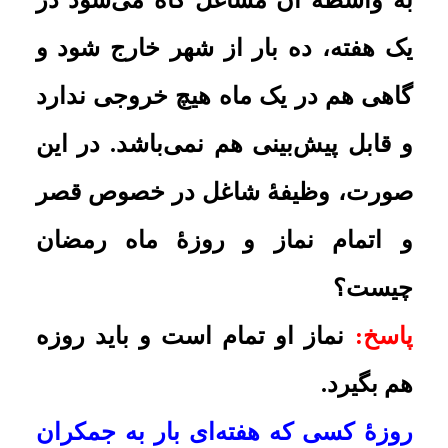
سوال :
کسانی که به صورت فصلی
شغل در سفر دارند؛ مثلاً فقط تابستان
به مسافرت شغلی می‌روند، حکم نماز
و روزه‌شان در آن مواقع چیست؟
پاسخ:
تمام است
.
وظیفۀ کسی که یک ماه کثیرالسّفر
است
سوال :
فردی تنها در مدت یک ماه کثیر
السفر است؛ یعنی هر 5 روز در جایی
است. حکم نماز و روزۀ او در این یک
ماه چیست؟
پاسخ:
شکسته است
.
وظیفۀ همسر
کثیرالسّفر
سوال :
همسر شخص کثیر السفر، اگر