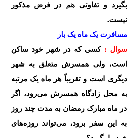
به واسطۀ آن مشاغل گاه می‌شود در
یک هفته، ده بار از شهر خارج شود و
گاهی هم در یک ماه هیچ خروجی ندارد
و قابل پیش‌بینی هم نمی‌باشد. در این
صورت، وظیفۀ شاغل در خصوص قصر
و اتمام نماز و روزۀ ماه رمضان
چیست؟
پاسخ:
نماز او تمام است و باید روزه
هم بگیرد
.
روزۀ کسی که هفته‌ای بار به جمکران
می‌رود
سوال :
کسی که مرتباً هفته‌ای یک
مرتبه به جمکران می‌رود (بدون نذر و
عهد)، روزۀ ماه مبارک رمضان را در