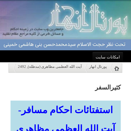
امکانات سایت
کثیرالسفر
پورتال انهار
آیت الله العظمی مظاهری (مدظله), 2492
خانه
استفتائات احکام مسافر-
نمایش
احکام
آیت الله العظمی مظاهری
درباره ما
مدظله
اعمال
کثیرالسفر
ویژه نامه ها
شرط تحقق کثیرالسفر بودن
پاسخگویی