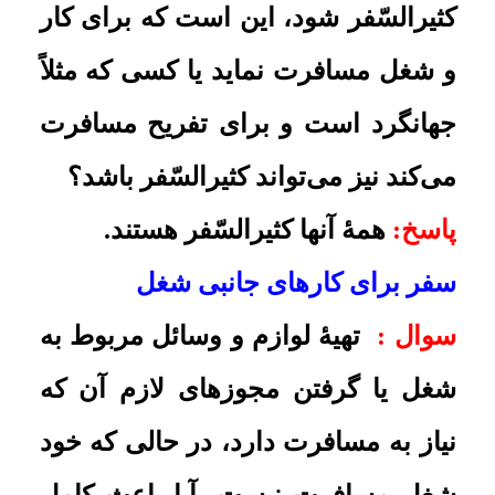
شغل مسافرت نیست، آیا باعث کامل
بودن نماز و روزه است؟
پاسخ:
اگر کثیرالسّفر باشد مطلقاً نماز
او تمام است و باید روزه بگیرد
.
دخالت قصد سفر در کثیرالسفر شدن
سوال :
کثیرالسّفر اگر برای یک منظور
و یک شغل به سفر رود، نمازش تمام
است یا اگر برای مقاصد مختلف سفر
کند یا چند نوع شغل داشته باشد هم
تابع همین حکم است؟
پاسخ:
تفاوت ندارد
.
عدم تفاوت کسی که شغل او
مسافرت یا شغل او در سفر است
سوال :
در حکم کثیرالسّفر، کسی که