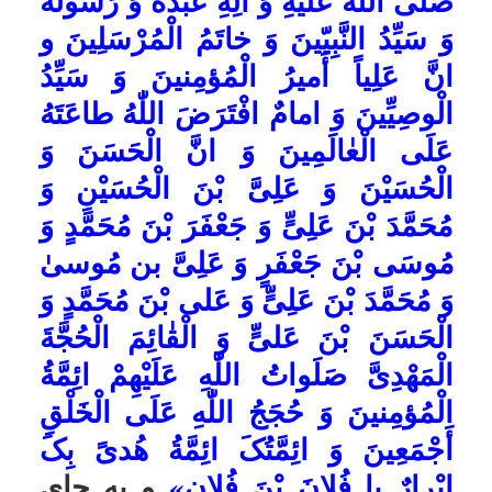
دِیِنکَ وَ عَنْ کِتابِکَ وَ عَنْ قِبْلَتِکَ وَ
عَنْ ائِمَّتِکَ فَلا تَخَفْ وَ لا تَحْزَنْ وَ قُلْ
فِی جَوابِهِما اللّٰهُ رَبّی وَ مُحَمَّدٌ صَلَّى
اللّٰهُ عَلَیْهِ وَ آلِهِ نَبِیِّی وَ الإِسْلامُ دِینِی
وَ الْقُرْآنُ کِتٰابِی وَ الْکَعْبَةُ قِبْلَتِى وَ
امیْرُ الْمُؤمِنینَ عَلِىُّ بْنُ أبی طٰالِبٍ
امٰامى وَ الْحَسَنُ بْنُ عَلِیٍّ الُمجْتَبىٰ
امٰامى وَ الْحُسَیْنُ بْنُ عَلِیٍّ الشَّهیدُ
بِکَرْبَلاءَ امٰامِى وَ عَلِىٌّ زَیْنُ الْعٰابِدِینَ
امَامِى وَ مُحَمَّدٌ البِاقِرُ امَامِى وَ
جَعْفَرٌ الصّادِقُ امَامِى وَ مُوسَى
الکاظِمُ إِمامی وَ عَلِىٌّ الرِّضٰا إِمامی
و مُحَمَّدٌ الجَوادُ إِمامی و عَلىٌّ
الْهَادِى امَامِى وَ الْحَسَنُ الْعَسْکَرىُّ
امَامِى وَ الْحُجَّةُ الْمُنْتَظَرُ امٰامى
هٰؤُلٰاءِ صَلَواتُ اللّٰهِ عَلَیْهِمْ أَجْمَعِینَ
ائِمَّتِى وَ سَادَتِى وَ قَادَتِى وَ شُفَعَائِى
بِهِمْ أَتَولَّى وَ مِنْ اعدائِهِمْ أَتَبَرَّأُ فِى
الدُّنْیَا وَ الآخِرَةِ ثُمَّ اعْلَمْ یا فُلانَ بْنَ
فُلان»
و به جاى فلان بن فلان اسم