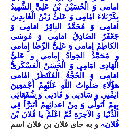
جَنْبَیْهِ وَ اصْعَدْ بِرُوحِهِ الَیکَ وَ لَقِّهِ
مِنکَ بُرهَاناً اللّٰهُمَّ عَفوَکَ عَفْوَک»
پایگاه اینترنتی انهار
تاریخ به روزرسانی: جمعه, ۶ آبان ۱۴۰۱