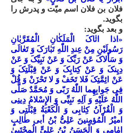
میّت و پدرش را بگوید و بعد بگوید:
«انَّ اللّٰهَ تَبَارَکَ وَ تَعَالَى نِعْمَ الرَّبُّ وَ
انَّ مُحَمَّداً صَلَّى اللّٰهُ عَلَیْهِ وَ آلِهِ نِعْمَ
الرَّسُولُ وَ انَّ عَلِىَّ بْنَ أَبِی طالِبٍ وَ
اوْلادَهُ الْمَعْصُومینَ الْأَئِمَّةَ الْاثْنَیْ
عَشَرَ نِعْمَ الْأئِمَّةُ وَ انَّ مٰا جَاءَ بِهِ
مُحَمَّدٌ صَلَّى اللّٰهُ عَلَیْهِ وَ آلِهِ حَقٌ وَ
انَّ الْمَوْتَ حَقٌ وَ سُؤٰالَ مُنْکَرٍ وَ نَکیرٍ
فِى القَبْرِ حَقٌّ وَ الْبَعْثَ حَقٌّ‌ النُّشُورَ
حَقٌّ وَ الصِّرٰاطَ حَقٌّ وَ الْمِیْزٰانَ حَقٌّ
وَ تَطٰایُرَ الْکُتُبِ حَقٌّ وَ انَّ الْجَنَّةَ حَقٌّ
وَ النّٰارَ حَقُّ وَ انَّ السَّاعَةَ آتِیَةٌ لا رَیْبَ
فِیهَا وَ انَّ اللّٰهَ یَبْعَثُ مَنْ فِی الْقُبُورِ»
پس بگوید: «أَ فَهِمْتَ یا فُلانُ» و به
جاى فلان، اسم میّت را بگوید پس
از آن بگوید: «ثَبَّتَکَ اللّٰهُ بِالْقَولِ
الثَّابِتِ وَ هَداک اللّٰهُ إِلَى صِرَاطٍ
مُسْتَقِیمٍ عَرَّفَ اللّٰهُ بَیْنَکَ وَ بَیْنَ
اوْلیٰائِکَ فی مُسْتَقَرٍّ مِنْ رَحْمَتِهِ»
پس بگوید: «اللّٰهُمَّ جَافِ الْأَرْضَ عَنْ