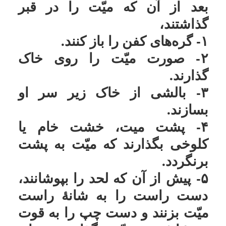
۴- پشت میت، خشت خام یا
امکانات
کلوخى بگذارند که میّت به پشت
برنگردد.
سایر
۵- پیش از آن که لحد را بپوشانند،
دست راست را به شانۀ راست
کاربر میهمان
میّت بزنند و دست چپ را به قوت
بر شانۀ چپ میّت بگذارند و دهان
را نزدیک گوش او ببرند و به شدّت
حرکتش دهند و سه مرتبه بگویند:
«اسْمَعْ افْهَمْ یا فُلانَ بْنَ فُلان»
و به
جاى فلان، اسم میّت و پدرش را
بگویند مثلًا اگر اسم او محمد و
اسم پدرش على است سه مرتبه
بگویند:
«اسْمَعْ افْهَمْ یا مُحَمَّدَ بْنَ عَلى»
پس از آن بگویند:
«هَلْ انْتَ عَلَى الْعَهْدِ الَّذِی فَارَقْتَنا
عَلَیهِ مِنْ شَهَادَةِ انْ لٰا إِلٰهَ إِلَّا اللّٰهُ
وَحْدَهُ لَا شَریکَ لَهُ وَ انَّ مُحَمَّداً