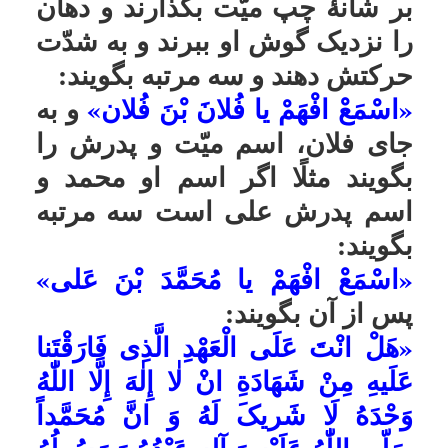
صَلّى اللّٰهُ عَلَیْهِ وَ آلِهِ عَبْدُهُ وَ رَسُولُهُ
وَ سَیِّدُ النَّبِیّینَ وَ خاتَمُ الْمُرْسَلِینَ و
انَّ عَلِیاً أَمیرُ الْمُؤمِنینَ وَ سَیِّدُ
الْوصِیِّینَ وَ امامٌ افْتَرَضَ اللّٰهُ طاعَتَهُ
عَلَى الْعٰالَمِینَ وَ انَّ الْحَسَنَ وَ
الْحُسَیْنَ وَ عَلِیَّ بْنَ الْحُسَیْنِ وَ
مُحَمَّدَ بْنَ عَلِیٍّ وَ جَعْفَرَ بْنَ مُحَمَّدٍ وَ
مُوسَى بْنَ جَعْفَرٍ وَ عَلِیَّ بن مُوسىٰ
وَ مُحَمَّدَ بْنَ عَلِیٍّ وَ عَلى بْنَ مُحَمَّدٍ وَ
الْحَسَنَ بْنَ عَلیٍّ وَ الْقٰائِمَ الْحُجَّةَ
الْمَهْدِىَّ صَلَواتُ اللّٰهِ عَلَیْهِمْ ائِمَّةُ
الْمُؤمِنینَ وَ حُجَجُ اللّٰهِ عَلَى الْخَلْقِ
أَجْمَعِینَ وَ ائِمَّتُکَ ائِمَّةُ هُدىً بِکَ
ابْرارٌ یا فُلانَ بْنَ فُلانٍ»
و به جاى
فلان بن فلان اسم میّت و پدرش را
بگوید.
و بعد بگوید:
«اذا اتٰاکَ الْمَلَکٰانِ الْمُقَرَّبٰانِ
رَسُولَیْنِ مِنْ عِندِ اللّٰهِ تَبٰارَکَ وَ تَعٰالَى
وَ سَأَلاکَ عَنْ رَبِّکَ وَ عَنْ نَبِیِّکَ وَ عَنْ