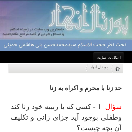
امکانات سایت
حد زنا با محرم و اكراه به زنا
پورتال انهار
خانه
سؤال
1 - كسى كه با ربيبه خود زنا كند
فتاوای آیت الله العظمی گلپایگانی (قدس سره), 11491
نمایش
وطفلى بوجود آيد جزاى زانى و تكليف
احکام
آن بچه چيست؟
درباره ما
جواب:
از حيث زنا اگر قبل از توبه در
محضر حاكم شرع ثابت شود بايد حد
اعمال
شرعى به او جارى گردد و اگر بعد از
ویژه نامه ها
توبه معلوم شود يا اصلا در محضر حاكم
شرع مطرح نشود همان توبه نصوح
پاسخگویی
كافى است انشاء الله تعالى و فرزند