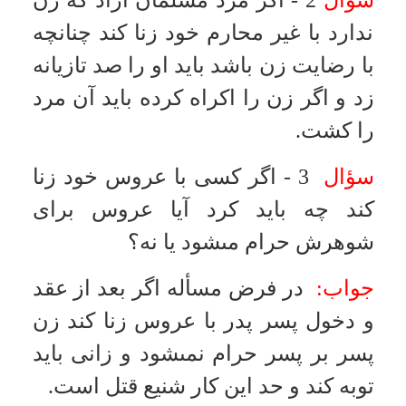
سؤال
4 - كسى كه زن شوهر دار را از
خانه‌اش با زور بيرون كند و چندين
مرتبه با او زنا كند حكم آن مرد و زن در
دادگاه اسلامى چيست؟
جواب:
حد شرعى اكراه زن بر زنا قتل
است براى اكراه كننده كه با ثبوت آن
در محضر مجتهد جامع الشرائط بوسيله
مجتهد يا مأذون از مجتهد اجراء مىشود
و بر زنى كه مكرهه بوده است حدى
نيست.
تاریخ به روزرسانی: چهارشنبه, ۲۳ مهر ۱۳۹۳