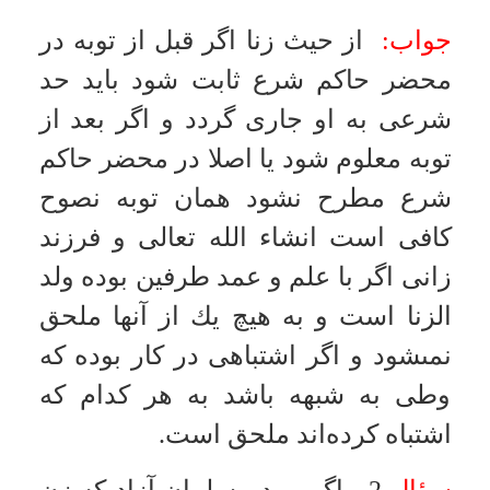
زانى اگر با علم و عمد طرفين بوده ولد
امکانات
الزنا است و به هيچ يك از آنها ملحق
سایر
نمىشود و اگر اشتباهى در كار بوده كه
وطى به شبهه باشد به هر كدام كه
کاربر میهمان
اشتباه كرده‌اند ملحق است.
سؤال
2 - اگر مرد مسلمان آزاد كه زن
ندارد با غير محارم خود زنا كند چنانچه
با رضايت زن باشد بايد او را صد تازيانه
زد و اگر زن را اكراه كرده بايد آن مرد
را كشت.
سؤال
3 - اگر كسى با عروس خود زنا
كند چه بايد كرد آيا عروس براى
شوهرش حرام مىشود يا نه؟
جواب:
در فرض مسأله اگر بعد از عقد
و دخول پسر پدر با عروس زنا كند زن
پسر بر پسر حرام نمىشود و زانى بايد
توبه كند و حد اين كار شنيع قتل است.