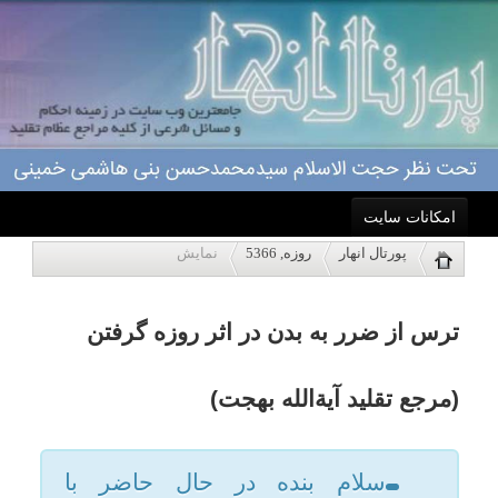
امکانات سایت
ترس از ضرر به بدن در اثر روزه گرفتن
پورتال انهار
روزه, 5366
نمایش
خانه
(مرجع تقلید آیةالله بهجت)
احکام
سلام بنده در حال حاضر با
معلولیت بینایی مواجهم چشم
درباره ما
راستم اصلا بینایی ندارد و چشم
اعمال
چپم هم از نصف کمتر بینایی دارد با
توجّه به تشنگی و تأثیر آن روی
ویژه نامه ها
بینایی روزه گرفتن برای من واجب
هست یا نه؟ اگر تاثیر روزه الآن در
پاسخگویی
آینده ظاهر شود چطور؟باتشکر.