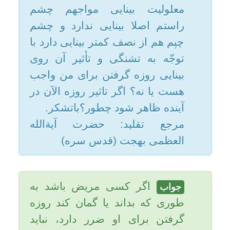
مرجع تقلید: حضرت آیةالله
امکانات
العظمی بهجت (قدس سره)
سایر
اگر كسى مريض باشد به
جواب
کاربر میهمان
طورى كه بداند يا گمان كند روزه
گرفتن براى او ضرر دارد، نبايد
روزه بگيرد، و اگر روزه بگيرد روزه
اش صحيح نيست، و در صورت
خوف ضرر در صورتى كه خوف او
عقلايى باشد، مى تواند روزه اش
را افطار كند.. یاحق
تاریخ به روزرسانی: دوشنبه, ۲۲ مهر ۱۳۹۲