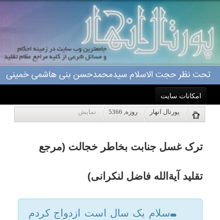
امکانات سایت
ترک غسل جنابت بخاطر خجالت (مرجع
پورتال انهار
روزه, 5366
نمایش
خانه
تقلید آیةالله فاضل لنکرانی)
احکام
سلام یک سال است ازدواج کردم
و با خانواده شوهرم زندگی میکنم
درباره ما
در اولین سال ازدواجم در ماه
اعمال
رمضان هر وقت که با همسرم
آمیزش داشتم و قبل از اذان صبح
ویژه نامه ها
غسل میکردم خواهر شوهر مجردم
میگفت: سحری دوش گرفتی؟
پاسخگویی
امسال دوباره نمی توانم آن حرفا