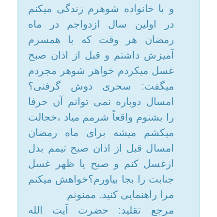
را بشنوم واقعاً شرمم میاد ،خجالت
امکانات
میکشم میشه برای ماه رمضان
امسال قبل از اذان صبح تیمم بدل
سایر
ازغسل کنم و صبح یا ظهر غسل
جنابت را بجا بیاورم؟خواهش میکنم
کاربر میهمان
مرا راهنمایی کنید. ممنونم
مرجع تقلید: حضرت آیت الله
العظمی فاضل لنکرانی(مدظله)
دخترم؛ هرچند آنها با
جواب
حرفهای خود شما را آزار میدهند
ولی حکم خدا و وظیفه شرعی
بخاطر ملامت و آزار دیگران تعطیل
نمیشود و یا تغییر نمیکند و با این
وجود باز هم باید بخاطر خدا به آنچه
وظیفه شرعی دارید عمل کنید.
یاحقّ.