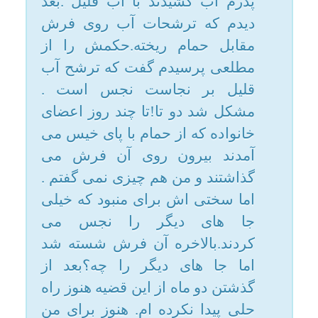
این مسئله هست که شاید آن جرم
چیز دیگری بوده یا اینکه عین
نجاست پاک شده و ردی از آن
مانده.چون معمولا با شستن شلوار
حتی بدون مایع شوینده نجاست
حاصل از جنابت می رود. لطفا من
را که مدتی است با وسواس دست
وپنجه نرم میکنم راهنمایی بفرمایید.
مرجع تقلید: آیت الله
سیستانی(مدظله)
1- از نامه شما استفاده
جواب
میشود که شما یا وسواسی هستید
یا در شرف وسواسی شدن!
بنابراین به شما پیشنهاد میشود به
افکار وسواسی اعتنا نکنید.
2- اگر لباس نجسی شسته شود و
آب کشیده شود در صورتیکه عین
نجاست برطرف شده باشد ولی
رنگ نجاست یا بوی نجاست باقی
مانده باشد آن لباس پاک است.