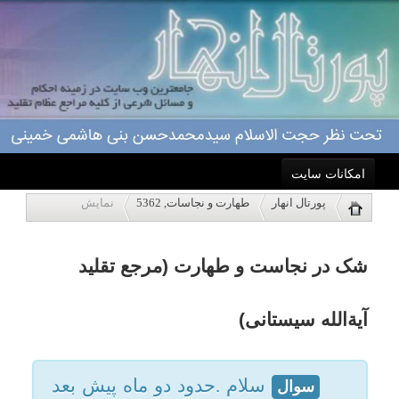
امکانات سایت
شک در نجاست و طهارت (مرجع تقلید
پورتال انهار
طهارت و نجاسات, 5362
نمایش
خانه
آیةالله سیستانی)
احکام
سلام .حدود دو ماه پیش بعد
سوال
از آنکه صبح جنب شدم لباس هایم
درباره ما
را در دستشویی گذاشتم که به
هنگام بازگشت به منزل آن را
اعمال
بشویم.دیر وقت برگشتم که پدرم
زحمتش را کشیده بود .چند روز بعد
ویژه نامه ها
وقتی نشسته بودم دیدم شلواری که
پاسخگویی
پایم هست همان شلواری که آن روز