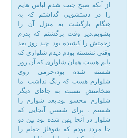
شسته شده بود،جرمی روی
امکانات
شلوارم هست که رنگ نداشت اما
ضخامتش نسبت به جاهای دیگر
سایر
شلوارم محسو بود.بعد شوارم را
شستم . برای شستن آنجایی که
کاربر میهمان
شلوار در آنجا پهن شده بود بین دو
جا مردد بودم که شوفاژ حمام را
پدرم آب کشیدند با آب قلیل .بعد
دیدم که ترشحات آب روی فرش
مقابل حمام ریخته.حکمش را از
مطلعی پرسیدم گفت که ترشح آب
قلیل بر نجاست نجس است .
مشکل شد دو تا!تا چند روز اعضای
خانواده که از حمام با پای خیس می
آمدند بیرون روی آن فرش می
گذاشتند و من هم چیزی نمی گفتم .
اما سختی اش برای منبود که خیلی
جا های دیگر را نجس می
کردند.بالاخره آن فرش شسته شد
اما جا های دیگر را چه؟بعد از
گذشتن دو ماه از این قضیه هنوز راه
حلی پیدا نکرده ام. هنوز برای من