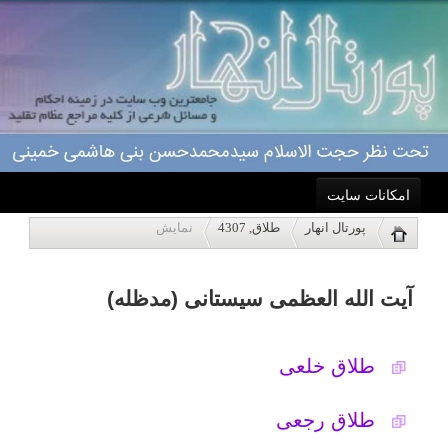
امکانات سایت
آیت الله العظمی سیستانی (مدظله)
پورتال انهار
طلاق, 4307
نمایش
خانه
طلاق خلعی
احکام
طلاق رجعی
.
درباره ما
اعمال
تاریخ به روزرسانی: سه شنبه, ۲۴ مرداد ۱۳۹۱
ویژه نامه ها
پاسخگویی