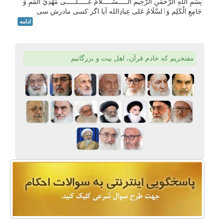
بِسْمِ اللهِ الرَّحْمَنِ الرَّحِيم الـــــسَّـــــلاَمُ عَـــــلَـــــى مَهْدِيِّ الْمَمِ وَ
جَامِعِ الْكَلِم وَٱلسَّلَامُ عَلی عِبادِالله آیا اگر کسی مادرش سی
ادامه
مفتخریم که خادم قرآن، اهل بیت و بزرگانیم