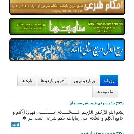
امکانات
سایر
کاربر میهمان
روزانه
پربازدیدترین
آخرین بازدیدها
تازه ها
مناسبت ها
(۴۲۸) حکم شرعی غیبت غیر مسلمان
بِسْمِ اللهِ الرَّحْمَنِ الرَّحِيم الـــــسَّـــــلاَمُ عَـــــلَـــــى مَهْدِيِّ الْأمَمِ وَ
جَامِعِ الْكَلِم وَٱلسَّلَامُ عَلی عِبادِالله حکم شرعی غیبت غیر �
ادامه
(۴۲۷) پناه بردن به خدا از ۸ چیز