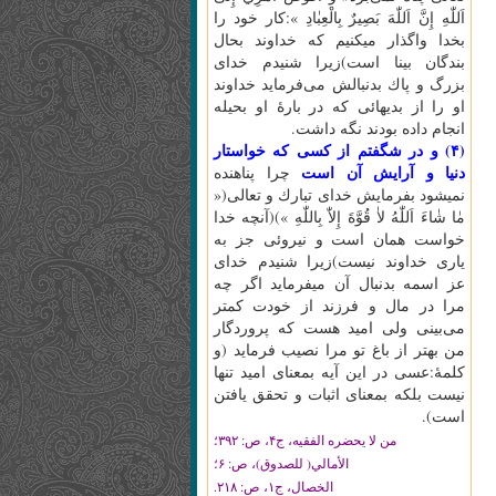
اَللّٰهِ‌ إِنَّ‌ اَللّٰهَ‌ بَصِيرٌ بِالْعِبٰادِ »:كار خود را
بخدا واگذار ميكنيم كه خداوند بحال
بندگان بينا است)زيرا شنيدم خداى
بزرگ و پاك بدنبالش مى‌فرمايد خداوند
او را از بديهائى كه در بارۀ او بحيله
انجام داده بودند نگه داشت.
(۴) و در شگفتم از كسى كه خواستار
دنيا و آرايش آن است
چرا پناهنده
نميشود بفرمايش خداى تبارك و تعالى(«
مٰا شٰاءَ اَللّٰهُ‌ لاٰ قُوَّةَ‌ إِلاّٰ بِاللّٰهِ‌ »)(آنچه خدا
خواست همان است و نيروئى جز به
يارى خداوند نيست)زيرا شنيدم خداى
عز اسمه بدنبال آن ميفرمايد اگر چه
مرا در مال و فرزند از خودت كمتر
مى‌بينى ولى اميد هست كه پروردگار
من بهتر از باغ تو مرا نصيب فرمايد (و
كلمۀ:عسى در اين آيه بمعناى اميد تنها
نيست بلكه بمعناى اثبات و تحقق يافتن
است).
من لا يحضره الفقيه، ج‏۴، ص: ۳۹۲؛
الأمالي( للصدوق)، ص: ۶؛
الخصال، ج‏۱، ص: ۲۱۸.