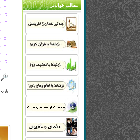
مطالب خواندنی
ف
ف
ف
ف
ف
ف
ف
ف
ف
تاریخ ب