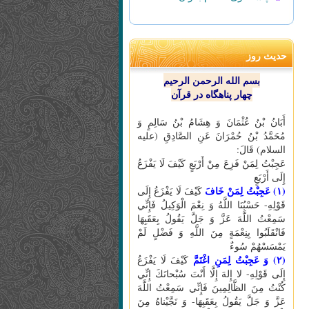
حدیث روز
بسم الله الرحمن الرحیم
چهار پناهگاه در قرآن
أَبَانُ بْنُ عُثْمَانَ وَ هِشَامُ بْنُ سَالِمٍ وَ
مُحَمَّدُ بْنُ حُمْرَانَ عَنِ الصَّادِقِ (علیه
السلام) قَالَ:
عَجِبْتُ لِمَنْ فَزِعَ مِنْ أَرْبَعٍ كَيْفَ لَا يَفْزَعُ
إِلَى أَرْبَعٍ
(۱) عَجِبْتُ لِمَنْ خَافَ
كَيْفَ لَا يَفْزَعُ إِلَى
قَوْلِهِ- حَسْبُنَا اللَّهُ وَ نِعْمَ الْوَكِيلُ فَإِنِّي
سَمِعْتُ اللَّهَ عَزَّ وَ جَلَّ يَقُولُ بِعَقَبِهَا
فَانْقَلَبُوا بِنِعْمَةٍ مِنَ اللَّهِ وَ فَضْلٍ لَمْ
يَمْسَسْهُمْ سُوءٌ
(۲) وَ عَجِبْتُ لِمَنِ اغْتَمَّ
كَيْفَ لَا يَفْزَعُ
إِلَى قَوْلِهِ- لا إِلهَ إِلَّا أَنْتَ سُبْحانَكَ إِنِّي
كُنْتُ مِنَ الظَّالِمِينَ فَإِنِّي سَمِعْتُ اللَّهَ
عَزَّ وَ جَلَّ يَقُولُ بِعَقَبِهَا- وَ نَجَّيْناهُ مِنَ