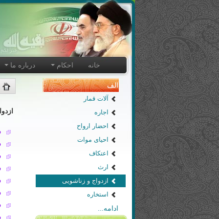
خانه
احکام
درباره ما
الف
آلات قمار
ازدوا
اجاره
احضار ارواح
ف
احیای موات
ف
اعتکاف
ف
ارث
ف
ازدواج و زناشویی
ف
ف
استخاره
ف
ادامه...
ف