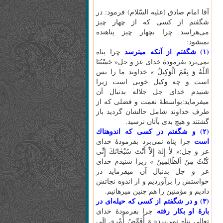
آقا امام صادق (عليه السّلام) فرمود: در
شگفتم از كسى كه از چهار چيز
مى‌هراسد چرا بچهار چيز پناهنده
نميشود:
(۱) شگفتم از آنكه ميترسد
چرا پناه
نمى‌برد بفرمودۀ خداى عز و جل« حَسْبُنَا
اَللّٰهُ‌ وَ نِعْمَ‌ اَلْوَكِيلُ‌ » خداوند ما را بس
است و چه وكيل خوبى است زيرا
شنيدم خداى جل جلاله بدنبال آن
ميفرمايد:بواسطۀ نعمت و فضلى كه از
طرف خداوند شامل حالشان گرديد باز
گشتند و هيچ بدى بآنان نرسيد.
(۲) و شگفتم در كسى كه اندوهناك
است
چرا پناه نمى‌برد بفرمودۀ خداى
عز و جل:« لاٰ إِلٰهَ‌ إِلاّٰ أَنْتَ‌ سُبْحٰانَكَ‌ إِنِّي
كُنْتُ‌ مِنَ‌ اَلظّٰالِمِينَ‌ » زيرا شنيدم خداى
عز و جل بدنبال آن ميفرمايد در
خواستش را برآورديم و از اندوه نجاتش
داديم و مؤمنين را هم چنين ميرهانيم.
(۳) و در شگفتم از كسى كه حيله‌اى در
بارۀ او بكار رفته
چرا بفرمودۀ خداى
تعالى پناه نمى‌برد« وَ أُفَوِّضُ‌ أَمْرِي إِلَى