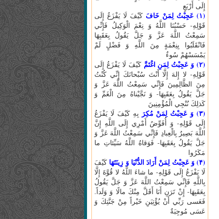
إِلَى أَرْبَعٍ
(۱) عَجِبْتُ لِمَنْ خَافَ
كَيْفَ لَا يَفْزَعُ إِلَى
قَوْلِهِ- حَسْبُنَا اللَّهُ وَ نِعْمَ الْوَكِيلُ فَإِنِّي
سَمِعْتُ اللَّهَ عَزَّ وَ جَلَّ يَقُولُ بِعَقَبِهَا
فَانْقَلَبُوا بِنِعْمَةٍ مِنَ اللَّهِ وَ فَضْلٍ لَمْ
يَمْسَسْهُمْ سُوءٌ
(۲) وَ عَجِبْتُ لِمَنِ اغْتَمَّ
كَيْفَ لَا يَفْزَعُ إِلَى
قَوْلِهِ- لا إِلهَ إِلَّا أَنْتَ سُبْحانَكَ إِنِّي كُنْتُ
مِنَ الظَّالِمِينَ فَإِنِّي سَمِعْتُ اللَّهَ عَزَّ وَ
جَلَّ يَقُولُ بِعَقَبِهَا- وَ نَجَّيْناهُ مِنَ الْغَمِّ وَ
كَذلِكَ نُنْجِي الْمُؤْمِنِينَ
(۳) وَ عَجِبْتُ لِمَنْ مُكِرَ
بِهِ كَيْفَ لَا يَفْزَعُ
إِلَى قَوْلِهِ- وَ أُفَوِّضُ أَمْرِي إِلَى اللَّهِ إِنَّ
اللَّهَ بَصِيرٌ بِالْعِبادِ فَإِنِّي سَمِعْتُ اللَّهَ عَزَّ وَ
جَلَّ يَقُولُ بِعَقَبِهَا- فَوَقاهُ اللَّهُ سَيِّئاتِ ما
مَكَرُوا
(۴) وَ عَجِبْتُ لِمَنْ أَرَادَ الدُّنْيَا وَ زِينَتَهَا
كَيْفَ
لَا يَفْزَعُ إِلَى قَوْلِهِ- ما شاءَ اللَّهُ لا قُوَّةَ إِلَّا
بِاللَّهِ فَإِنِّي سَمِعْتُ اللَّهَ عَزَّ وَ جَلَّ يَقُولُ
بِعَقَبِهَا- إِنْ تَرَنِ أَنَا أَقَلَّ مِنْكَ مالًا وَ وَلَداً.
فَعَسى‏ رَبِّي أَنْ يُؤْتِيَنِ خَيْراً مِنْ جَنَّتِكَ وَ
عَسَى مُوجِبَةٌ