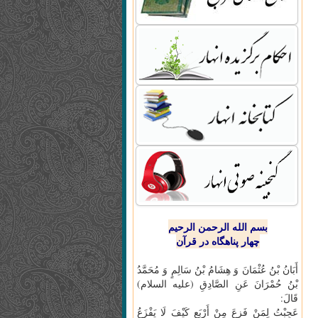
بسم الله الرحمن الرحیم
چهار پناهگاه در قرآن
أَبَانُ بْنُ عُثْمَانَ وَ هِشَامُ بْنُ سَالِمٍ وَ مُحَمَّدُ
بْنُ حُمْرَانَ عَنِ الصَّادِقِ (علیه السلام)
قَالَ:
عَجِبْتُ لِمَنْ فَزِعَ مِنْ أَرْبَعٍ كَيْفَ لَا يَفْزَعُ