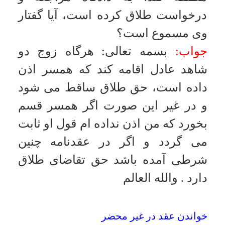
نيست و در غير آن شرعاً اشكال ندارد
البته براى اين كار دفتر خاصى داشته
باشيد و در آن خصوصيات و شاهد را
بنويسيد
.
والله العالم
محرميت ناپدرى شوهر
سؤال:
آيا عروس به ناپدرى شوهرش
محرم است؟
جواب:
بسمه تعالى
:
محرم نيست
.
والله العالم
عدم توانايى بر نزديكى
سؤال:
دخترى پس از ازدواج متوجه
مى شود كه زوج قادر به نزديكى نيست
آيا دختر مى تواند عقد را فسخ و
مطالبه مهريه نمايد؟
جواب:
بسمه تعالى
:
معمولاً در اين
موارد بايد يكسال پس از رجوع به