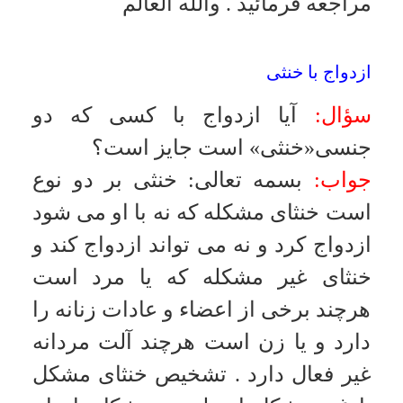
ازدواج يك ساله يا 99 ساله
سؤال:
زنى مدعى است كه عقد به
صورت يك ساله خوانده شده است و
مرد مدعى است كه 99 ساله است قول
كدام مقدم است؟
جواب:
بسمه تعالى
:
زن منكر است و با
قسم نزد حاكم مى تواند جدا شود
.
والله العالم
شرط عدم دخول و رضايت پس از عقد
سؤال:
زنى در ضمن عقد، شرط عدم
دخول كرده است پس از مدتى راضى
به دخول مى شود آيا بعد از دخول در
بقيه مدت مى تواند از دخول مجدد
جلوگيرى كند؟
جواب:
بسمه تعالى
:
در اين مورد نيّت
زن و مرد موضوع حكم است، هرگاه
نظر اين بوده كه هيچگاه و در هيچ مورد