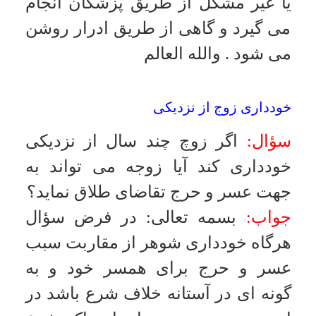
دخول نباشد دخول مجدد محتاج به اذن
خواهد بود و در غير اين صورت مثلاً
بگويد دخول صورت نگيرد، اگر صورت
پذيرفت در بقيه موارد نياز به اذن
ندارد
.
والله العالم
صحت عقد معلّق
سؤال:
آيا عقد يا ايقاع معلق باطل
است يا برخى از اقسام آن صحيح
است؟
جواب:
بسمه تعالى
:
در موردى كه عقد
يا ايقاع بر وجود معلق عليه بستگى دارد
مثل اينكه مى گويد«ان كنت زوجتى،
انت فأنت طالق» و يا معلق عليه
قطعى الحصول است، «ان كان اليوم
يوم السبت فأنت طالق» و اتفاقاً آن
روز هم شنبه است، عقد صحيح است
.
والله العالم