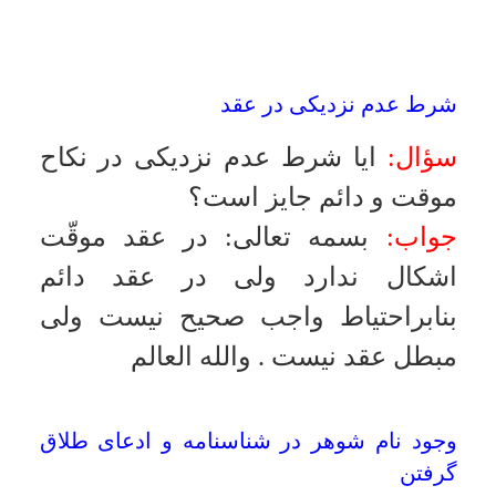
در بدن باقى مى ماند) كه همانند
بيمارى برص است موجب تحقق حق
فسخ نكاح است؟
جواب:
بسمه تعالى
:
اگر كارشناسان آن
را شاخه اى از برص و نمونه اى از آن
بدانند حكم برص را دارد
.
والله العالم
حامله شدن بدون دخول
سؤال:
دخترى پس از عقد در اثر ملاعبه
و بدون دخول حامله شده و طفل به
صورت سزارين متولد شده است آيا
اين دختر باكره است و در صورت طلاق
مهريه او نصف است و عده اش
چيست؟
جواب:
بسمه تعالى
:
احكام بكر را ندارد
و در صورت طلاق مهريه او نصف است
و عده اش با وضع حمل تمام مى شود
.
والله العالم