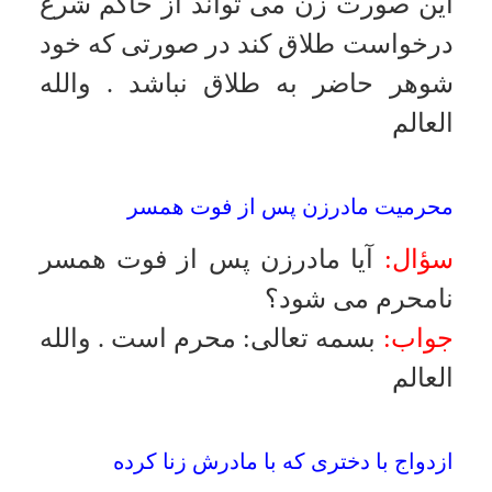
شرط خيار در عقد ازدواج
سؤال:
آيا شرط خيار فسخ در عقد
ازدواج موجب بطلان عقد مى شود؟
جواب:
بسمه تعالى
:
شرط باطل است
نه عقد
.
والله العالم
شرط ازدواج دائم در ضمن عقد موقّت
سؤال:
آيا درضمن عقد موقت مى توان
شرط ازدواج دائم در آينده را ذكر
نمود؟
جواب:
بسمه تعالى
:
شرط مزبور جايز
است
.
والله العالم
شروط در دفترچه عقدنامه
سؤال:
چنانچه مستحضر هستيد در عقد
نامه هايى كه در مجالس عقد توسط
آقايان بر دختران طرح مى شود