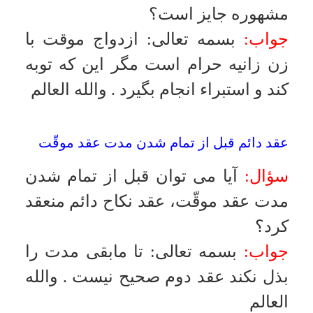
سؤال:
آيا در عاقله رشيده باكره اذن
پدر و اجداد پدرى واجب و معتبر است؟
و آيا اگر عقد نمود و سپس طلاق گرفت
در اين صورت نيز اذن پدر لازم است؟
جواب:
بسمه تعالى
:
اذن پدر شرط
است مگر اين كه شوهر كفو باشد و
آنها حاضر به اذن نباشند در اين صورت
اذن ساقط است و اگر طلاق گرفته
چون باكره است دوباره اذن شرط
است
.
والله العالم
محدوده ولايت پدر بر دختر
سؤال:
آيا ولايت پدر بر دختر تنها در
مورد ازدواج است و يا در ساير موارد
نيز از قبيل سفر بخارج و نظائر آن
ولايت دارد؟
جواب:
بسمه تعالى
:
در شرايط فعلى
اذن پدر شرط است
.
والله العالم