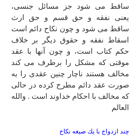
طلاق ندارد و اگر آن نيز بخواهد با
شخص ديگر ازدواج كند بايد عده نگه
دارد
.
والله العالم
ازدواج موقت با زن زانيه
سؤال:
آيا ازدواج موقت با زن زانيه
مشهوره جايز است؟
جواب:
بسمه تعالى
:
ازدواج موقت با
زن زانيه حرام است مگر اين كه توبه
كند و استبراء انجام بگيرد
.
والله العالم
عقد دائم قبل از تمام شدن مدت عقد موقّت
سؤال:
آيا مى توان قبل از تمام شدن
مدت عقد موقّت، عقد نكاح دائم منعقد
كرد؟
جواب:
بسمه تعالى
:
تا مابقى مدت را
بذل نكند عقد دوم صحيح نيست
.
والله
العالم