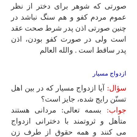
اين صورت زن مى تواند از حاكم شرع
درخواست طلاق كند در صورتى كه خود
شوهر حاضر به طلاق نباشد
.
والله
العالم
محرميت مادرزن پس از فوت همسر
سؤال:
آيا مادرزن پس از فوت همسر
نامحرم مى شود؟
جواب:
بسمه تعالى
:
محرم است
.
والله
العالم
ازدواج با دخترى كه با مادرش زنا كرده
سؤال:
اگر كسى با زنى زنا كند آيا
ازدواج با دختر آن زن صحيح است يا نه
و اگر نزديكى صورت گرفته عدّه لازم
است؟
جواب: جواب:
بسمه تعالى
:
ازدواج با
آن دختر باطل است و جدايى نياز به