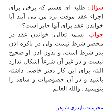
دادگاه صبر كنند شايد در اين مدت مانع
مرتفع گردد ولى اگر يقين دارند كه قابل
علاج نيست زن مى تواند به اذن قاضى
دادگاه خانواده، عقد را فسخ كند و
نصف مهريه را بگيرد و اگر زن در خانه
شوهر است مستحق نفقه مى باشد
.
والله العالم
اذن از همسر اول در عقد موقت
سؤال:
آيا در عقد موقت اذن همسر
اول شرط است؟
جواب:
بسمه تعالى
:
شرط نيست مگر
عقد همسر اول با آن شرط خوانده
شود
.
والله العالم
اجرة المثل خدمت در زندگى مشترك