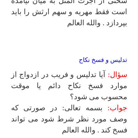
سؤال:
آيا ازدواج مرد شيعه با زن سنى
جايز است ؟
جواب:
بسمه تعالى
:
اشكال ندارد،
سعى كند او را با ائمه و اهل بيت
(
عليهم السلام
)
آشنا سازد و آينده فرزند
تابع عقيده آنان باشد
.
والله العالم
مسيحى شدن زن مسلمان
سؤال:
با خانمى ازدواج كردم وى تحت
تأثير شبكه هاى ماهواره اى به دين
مسيح گرويد اكنون وى به دادگاه
مراجعه كرده و درخواست وصول
مهريه را نموده است در ضمن وى از
شوهر تمكين نمى كند و حسن رفتار و
معاشرت ندارد آيا مهريه را مى تواند
مطالبه كند؟
جواب:
بسمه تعالى
:
در فرض سؤال
هرگاه زن مرتده شود و دخول صورت