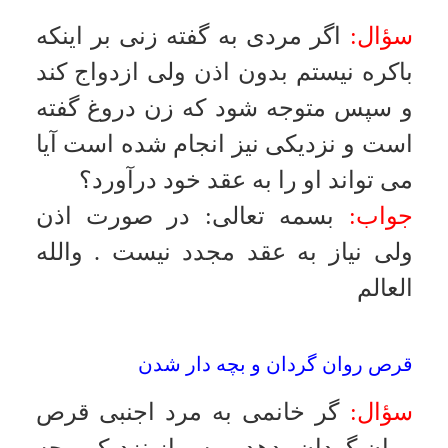
العالم
شير دادن نوه دخترى
سؤال:
زنى كه نوه دخترى خود را بطور
كامل شير دهد طبق فتواى فقها دختر بر
شوهر خود حرام مى شود اوّلاً حكمت
اجمالى اين حرمت چيست و ثانياً اين
حرمت همانند محرميّت امهات و
اخوات انسان است و ثالثاً اين دختر اگر
بخواهد با مرد ديگرى ازدواج نمايد
مجاز است؟ با چه شرايطى؟
جواب:
بسمه تعالى
:
اين مسأله تحت
قاعده «لا ينكح أب المرتضع فى اولاد
صاحب اللبن نسباً و رضاعاً» است و
ارتباطى به مسأله محرميت ندارد . اين
دختر مى تواند پس از نگهداشتن عده با
مرد ديگر ازدواج كند
.
والله العالم