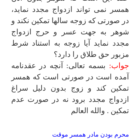
آمده است در صورتى است كه همسر
امکانات
تمكين كند و زوج بدون دليل سراغ
ازدواج مجدد برود نه در صورت عدم
سایر
تمكين
.
والله العالم
کاربر میهمان
محرم بودن مادر همسر موقت
سؤال:
آيا مادر همسر موقّت بر مرد
محرم است؟
جواب:
بسمه تعالى
:
محرم است
.
والله
العالم
ادعاى اذن همسر براى ازدواج مجدد
سؤال:
با اطلاع و اجازه از همسرم با
خانمى ازدواج كردم اكنون پس از چند
سال همسر اول بر طبق شروط
عقدنامه بر اين كه در صورت ازدواج
مجدد همسر با وكالت از شوهر خود را
مطلقه كند، به دادگاه مراجعه و