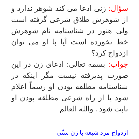
تشخيص پدر بر ناموفق بودن ازدواج و حق بر
هم زدن
سؤال:
اگر پدر دختر پس از عقد و قبل
از عروسى تشخيص دهد كه ازدواج
ناموفق بوده آيا مى تواند اين ازدواج را
به هم بزند؟
جواب:
بسمه تعالى
:
هرگاه موقع عقد
رضايت پدر محرز بوده پس از اجراء
عقد حق به هم زدن را ندارد
.
والله
العالم
سخت گيرى در امر مهريه
سؤال:
سخت گيريهاى بيش از حد
والدين در مورد مهر و . . . موجب
محروم شدن جوانان از ازدواج مى
شود آيا اذن آنان لازم است؟
جواب:
بسمه تعالى
:
در فرض سؤال در