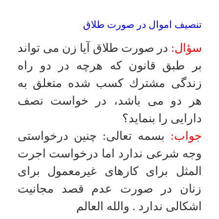
گرفته باشد مهر ساقط نمى شود ولى
نفقه به خاطر عدم تمكين ساقط
مى شود
.
والله العالم
عدم آگاهى از ازدواج با دختر، بدون اذن پدر
سؤال:
هرگاه دختر و پسر ادعا كنند كه
ما نمى دانستيم در عقد نكاح اذن پدر
شرط است و عقد را خوانده و نزديكى
نيز نموده اند آيا جهل تقصيرى يا
قصورى آنان مسقط حدّ است؟
جواب:
بسمه تعالى
:
به خاطر شبهه، زنا
صدق نمى كند قهراً حدى نخواهد
داشت براى صحت عقد در آينده
رضايت پدر كافى است
.
والله العالم
بيمارى لوپوس
سؤال:
بيمارى لوپوس( نوعى ضايعه
پوستى كه اثرات آن به صورت جوشگاه