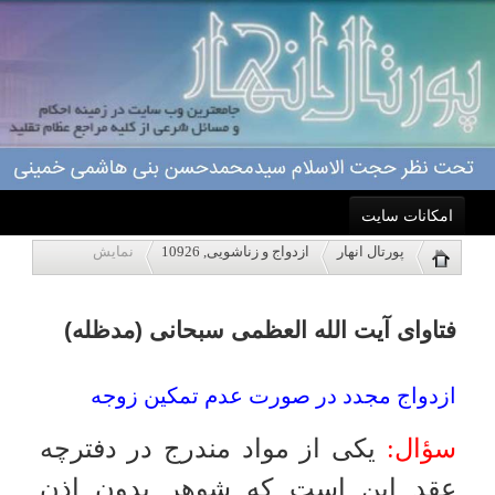
امکانات سایت
فتاوای آیت الله العظمی سبحانی (مدظله)
پورتال انهار
ازدواج و زناشویی, 10926
نمایش
خانه
ازدواج مجدد در صورت عدم تمكين زوجه
سؤال:
يكى از مواد مندرج در دفترچه
احکام
عقد اين است كه شوهر بدون اذن
درباره ما
همسر نمى تواند ازدواج مجدد نمايد،
در صورتى كه زوجه سالها تمكين نكند و
اعمال
شوهر به جهت عسر و حرج ازدواج
مجدد نمايد آيا زوجه به استناد شرط
ویژه نامه ها
مزبور حق طلاق را دارد؟
پاسخگویی
جواب:
بسمه تعالى
:
آنچه در عقدنامه