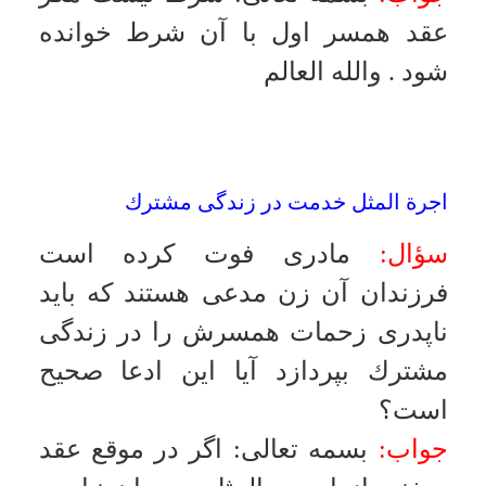
اشكال ندارد ولى در عقد دائم
بنابراحتياط واجب صحيح نيست ولى
مبطل عقد نيست
.
والله العالم
وجود نام شوهر در شناسنامه و ادعاى طلاق
گرفتن
سؤال:
زنى ادعا مى كند شوهر ندارد و
از شوهرش طلاق شرعى گرفته است
ولى هنوز در شناسنامه نام شوهرش
خط نخورده است آيا با او مى توان
ازدواج كرد؟
جواب:
بسمه تعالى
:
ادعاى زن در اين
صورت پذيرفته نيست مگر اينكه در
شناسنامه مطلقه بودن او رسماً اعلام
شود يا از راه شرعى مطلقه بودن او
ثابت شود
.
والله العالم
ازدواج مرد شيعه با زن سنّى