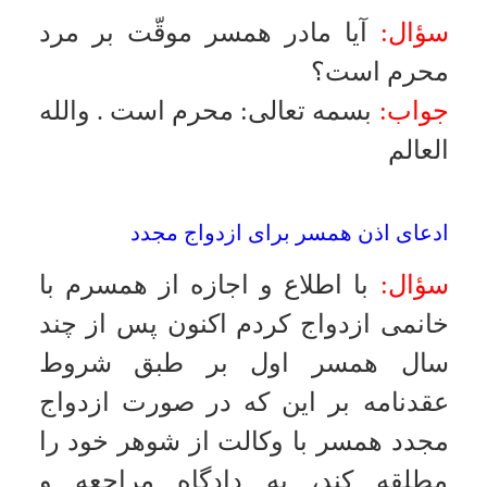
درخواست طلاق كرده است، آيا گفتار
وى مسموع است؟
جواب:
بسمه تعالى
:
هرگاه زوج دو
شاهد عادل اقامه كند كه همسر اذن
داده است، حق طلاق ساقط مى شود
و در غير اين صورت اگر همسر قسم
بخورد كه من اذن نداده ام قول او ثابت
مى گردد و اگر در عقدنامه چنين
شرطى آمده باشد حق تقاضاى طلاق
دارد
.
والله العالم
خواندن عقد در غير محضر
سؤال:
طلبه اى هستم كه برخى براى
اجراء عقد موقت نزد من مى آيند آيا
خواندن عقد براى آنها جايز است؟
جواب:
بسمه تعالى
:
خواندن عقد در
محضر شرط نيست ولى در باكره اذن
پدر شرط است، و بدون اذن او صحيح