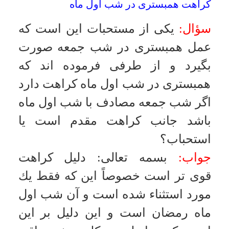
ولى نياز به عقد مجدد نيست
.
والله
العالم
قرص روان گردان و بچه دار شدن
سؤال:
گر خانمى به مرد اجنبى قرص
روان گردان بدهد و پس از نزديكى بچه
دار شود آيا فرزند متعلق به آن مرد مى
باشد؟
بسمه تعالى
:
اين كار خلاف شرع است
ولى فرزندى كه از اين طريق متولد
مى شود فرزند مرد ياد شده مى باشد
.
والله العالم
ازدواج عقب مانده ذهنى
سؤال:
ازدواج دو فرد عقب مانده ذهنى
با توجه به اينكه توانايى پذيرش
مسئوليت زن و فرزند و تربيت و