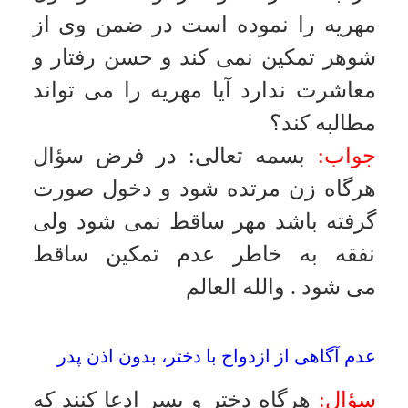
مخالف هستند ناچار چنين عقدى را به
صورت عقد دائم مطرح كرده در حالى
كه مخالف با احكام خداوند است
.
والله
العالم
چند ازدواج با يك صيغه نكاح
سؤال:
اگر عاقد بگويد انكحت موكلاتى
فاطمه، زهرا، زينب لموكِلى احمد،
على، حسين يعنى قصد دارد فاطمه را
به عقد احمد و زهرا به عقد على و
زينب را به عقد حسين درآورد آيا چنين
عقدى صحيح است؟
جواب:
بسمه تعالى
:
بايد صيغه نكاح
صريح و آشكار باشد بنابراين بايد
همسر هر مردى مشخص شود و ترتيب
در گفتار دليل بر تعيين قطعى نيست
.
والله العالم