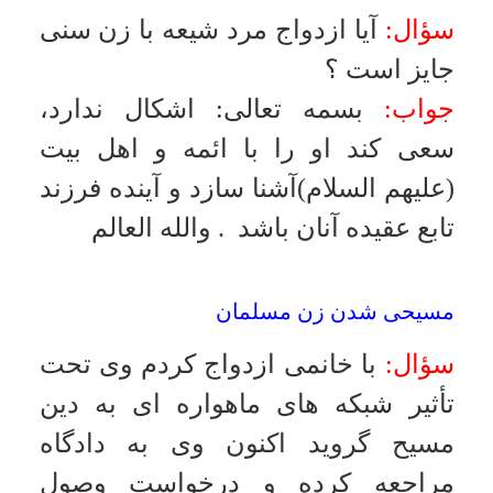
صورتى كه شوهر براى دختر از نظر
عموم مردم كفو و هم سنگ نباشد در
چنين صورتى اذن پدر شرط صحت عقد
است ولى در صورت كفو بودن، اذن
پدر ساقط است
.
والله العالم
ازدواج مسيار
سؤال:
آيا ازدواج مسيار كه در بين اهل
تسنّن رايج شده، جايز است؟
جواب:
بسمه تعالى
:
مردانى هستند
متأهل و ثروتمند با دخترانى ازدواج
مى كنند و همه حقوق از طرف زن
ساقط مى شود جز مسائل جنسى،
يعنى نفقه و حق قسم و حق ارث
ساقط مى شود و چون نكاح دائم است
اسقاط نفقه و حقوق ديگر بر خلاف
حكم كتاب است، و چون آنها با عقد
موقتى كه مشكل را برطرف مى كند