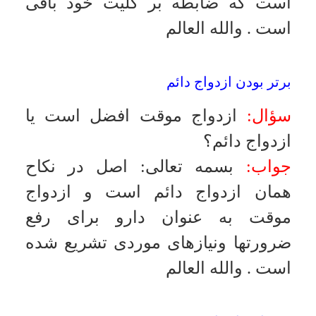
مسائل مالى را ندارد چه حكمى دارد،
آيا مى توان با عقيم سازى و يا
جلوگيرى از انعقاد فرزند مانع از بچه
دار شدن آنها شويم؟
جواب:
بسمه تعالى
:
ازدواج اين افراد با
اذن ولى گاهى يك نياز روحى است و
نمى توان از آن جلوگيرى كرد ولى
جلوگيرى از انعقاد فرزند در صورت
حرجى بودن نگهدارى فرزند مانعى
ندارد
.
والله العالم
لواط و حرمت ازدواج
سؤال:
در سن كودكى لواط كرده است
آيا مفعول مى تواند با خواهر آن فرد
ازدواج كند؟
جواب:
بسمه تعالى
:
فقط براى فاعل
حرام مى شود نه براى طرف ديگر،
بنابراين در فرض سؤال براى مفعول
ازدواج با خواهر فاعل اشكال ندارد
.