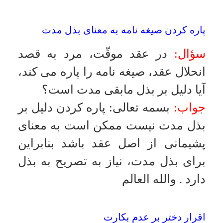
كتمان عيب در خواستگارى
سؤال:
شخصى چند سال بعلت بيمارى
خاصى دارو مصرف مى كرد و اكنون
وضع مزاجى اش مساعد است آيا در
حين خواستگارى موظف است وضع
گذشته خود را به طرف مقابل اظهار
نمايد و يا مثلاً مرضى از قبيل قند و
غيره بطور مكتوم دارد آيا بايد بيان
كنند؟
جواب:
بسمه تعالى
:
اگر كتمان يك
عيبى تدليس حساب بشود بايد بگويد
.
والله العالم
نزديكى از پشت
سؤال:
حكم نزديكى از پشت در زمانى
كه زن حائض است چيست؟
جواب:
بسمه تعالى
:
جايز نيست
.
والله