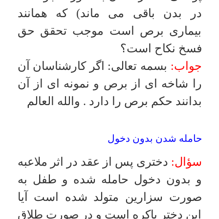
جواب:
بسمه تعالى
:
اصل در نكاح
همان ازدواج دائم است و ازدواج
موقت به عنوان دارو براى رفع
ضرورتها ونيازهاى موردى تشريع شده
است
.
والله العالم
عقد ازدواج با دختر صغير
سؤال:
براى ايجاد محرميت مى خواهم
دختر 6 ماهه اى را به عقد پدرم در
آورم آيا ازدواج صحيح است؟
جواب:
بسمه تعالى
:
بايد مدت عقد
موقت به اندازه اى باشد كه تمتّع از آن
امكان پذير باشد مثلاً تا ده سالگى ولو
مدّت را بعداً ببخشد
.
والله العالم
معنى ولايت مرد بر زن
سؤال:
درباره قواميت مردان بر زنان
توضيحى بفرمائيد؟