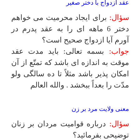
والله العالم
سرطان يكى از زوجين
سؤال:
اگر زوج يا زوجه بيمارى
سرطان را مخفى كند آيا پس از اطلاع
مى تواند عقد را فسخ كند؟
جواب:
بسمه تعالى
:
سرطان باعث
فسخ نيست، مگر اينكه سلامتى در
ضمن عقد شرط شود
.
والله العالم
اذن ولى دختر سى ساله، در ازدواج موقت
سؤال:
دخترى در سن سى سالگى
است در حال حاضر شرايط ازواج دائم
را ندارد آيا مى تواند بدون اذن ولى
ازدواج موقت كند؟
جواب:
بسمه تعالى
:
اگر باكره باشد