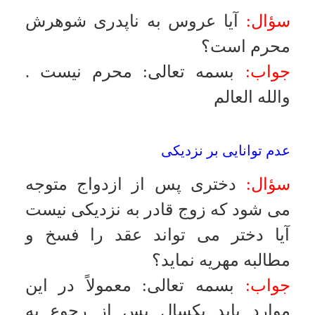
سؤال:
مادرى فوت كرده است
فرزندان آن زن مدعى هستند كه بايد
ناپدرى زحمات همسرش را در زندگى
مشترك بپردازد آيا اين ادعا صحيح
است؟
جواب:
بسمه تعالى
:
اگر در موقع عقد
سخنى از اجرت المثل به ميان نيامده
است فقط مهريه و سهم ارثش را بايد
بپردازد
.
والله العالم
تدليس و فسخ نكاح
سؤال:
آيا تدليس و فريب در ازدواج از
موارد فسخ نكاح دائم يا موقت
محسوب مى شود؟
جواب:
بسمه تعالى
:
در صورتى كه
وصف مورد نظر شرط شود مى تواند
فسخ كند
.
والله العالم