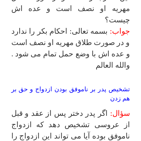
جواب:
بسمه تعالى
:
درباره
معناى«الرجال قوامون على النساء» در
كتاب «القضا فى الكتاب والسنة
»
جلد
اول مفصلاً بحث كرده ايم و تجويز
ضرب در موقع نشوز زن در جايى است
كه زن چشم چرانى كند و به دنبال
مسائل جنسى با ديگران باشد و اين
معنى را راغب در كتاب مفردات خود
در ماده «نشوز» آورده است در چنين
موردى تجويز ضرب كاملاً عقلائى
خواهد بود و نيز در مورد«فاضربوهنّ»
به كتاب« پاسخ به پرسش هاى مذهبى»
مراجعه فرمائيد
.
والله العالم
ازدواج با خنثى
سؤال:
آيا ازدواج با كسى كه دو
جنسى«خنثى» است جايز است؟
جواب:
بسمه تعالى
:
خنثى بر دو نوع