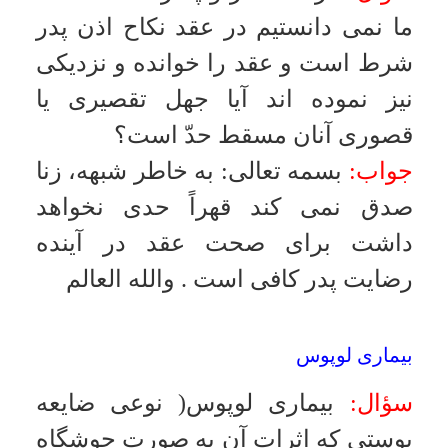
كراهت همبسترى در شب اول ماه
سؤال:
يكى از مستحبات اين است كه
عمل همبسترى در شب جمعه صورت
بگيرد و از طرفى فرموده اند كه
همبسترى در شب اول ماه كراهت دارد
اگر شب جمعه مصادف با شب اول ماه
باشد جانب كراهت مقدم است يا
استحباب؟
جواب:
بسمه تعالى
:
دليل كراهت
قوى تر است خصوصاً اين كه فقط يك
مورد استثناء شده است و آن شب اول
ماه رمضان است و اين دليل بر اين
است كه ضابطه بر كليت خود باقى
است
.
والله العالم
برتر بودن ازدواج دائم
سؤال:
ازدواج موقت افضل است يا
ازدواج دائم؟