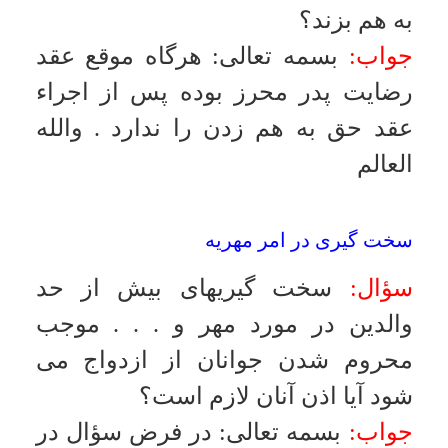
است خنثاى مشكله كه نه با او مى شود
ازدواج كرد و نه مى تواند ازدواج كند و
خنثاى غير مشكله كه يا مرد است
هرچند برخى از اعضاء و عادات زنانه را
دارد و يا زن است هرچند آلت مردانه
غير فعال دارد . تشخيص خنثاى مشكل
يا غير مشكل از طريق پزشكان انجام
مى گيرد و گاهى از طريق ادرار روشن
مى شود
.
والله العالم
خوددارى زوج از نزديكى
سؤال:
اگر زوچ چند سال از نزديكى
خوددارى كند آيا زوجه مى تواند به
جهت عسر و حرج تقاضاى طلاق نمايد؟
جواب:
بسمه تعالى
:
در فرض سؤال
هرگاه خوددارى شوهر از مقاربت سبب
عسر و حرج براى همسر خود و به
گونه اى در آستانه خلاف شرع باشد در