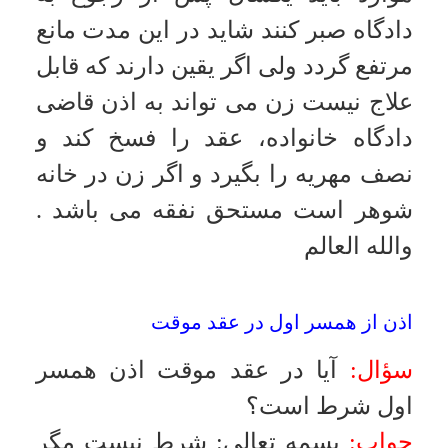
تنصيف اموال در صورت طلاق
سؤال:
در صورت طلاق آيا زن مى تواند
بر طبق قانون كه هرچه در دو راه
زندگى مشترك كسب شده متعلق به
هر دو مى باشد، در خواست نصف
دارايى را بنمايد؟
جواب:
بسمه تعالى
:
چنين درخواستى
وجه شرعى ندارد اما درخواست اجرت
المثل براى كارهاى غيرمعمول براى
زنان در صورت عدم قصد مجانيت
اشكالى ندارد
.
والله العالم
شرط عدم نزديكى در عقد
سؤال:
ايا شرط عدم نزديكى در نكاح
موقت و دائم جايز است؟
جواب:
بسمه تعالى
:
در عقد موقّت