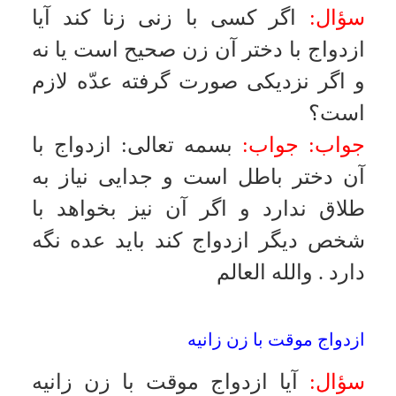
شروطى مندرج است كه پيش از
اجراى عقد همه آن شروط به طرفين
خوانده مى شود، آيا التزام به اين
شروط و نفس اين شروط شرعاً جايز
است يا نه؟
جواب:
بسمه تعالى
:
برخى از اين
شروط پيش ما اشكال دارد مانند
مشاركت در درآمد، هنگام طلاق
.
والله
العالم
زنا و اذن ولى
سؤال:
دخترى كه از طريق زنا بكارت
او زائل شده است آيا مى تواند بدون
اذن ولىّ ازدواج كند؟
جواب:
بسمه تعالى
:
احتياطاً اذن ولىّ
شرط است
.
والله العالم
طلاق و باكره بودن و بقاء اذن از پدر