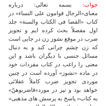
اذن ولى شرط است
.
والله العالم
ازدواج موقت و بند 12 عقدنامه
سؤال:
طبق بند 12 عقدنامه مبنى بر
ممنوعيت ازدواج زوج بدون اجازه
زوجه در صورت تخلف طبق نظر حاكم
اقدام به صدور رأى طلاق مى نمايند
نظر حضرتعالى راجع به ازدواج موقّت
با وجود چنين شرط چيست؟
جواب:
بسمه تعالى
:
هرگاه ازدواج
موقّت بعد از عقد به صورت طولانى
باشد ممكن است قانون شامل حال آن
بشود و اما ازدواج موقت كم مدت
قانون از آن منصرف است و در هر حال
وجود اين نوع شرايط در عقدنامه ها
هرچند به ظاهر مشروع است اما
مشكلاتى دارد
.
والله العالم