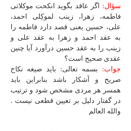
پاره كردن صيغه نامه به معناى بذل مدت
سؤال:
در عقد موقّت، مرد به قصد
انحلال عقد، صيغه نامه را پاره مى كند،
آيا دليل بر بذل مابقى مدت است؟
جواب:
بسمه تعالى
:
پاره كردن دليل بر
بذل مدت نيست ممكن است به معناى
پشيمانى از اصل عقد باشد بنابراين
براى بذل مدت، نياز به تصريح به بذل
دارد
.
والله العالم
اقرار دختر بر عدم بكارت
سؤال:
اگر مردى به گفته زنى بر اينكه
باكره نيستم بدون اذن ولى ازدواج كند
و سپس متوجه شود كه زن دروغ گفته
است و نزديكى نيز انجام شده است آيا
مى تواند او را به عقد خود درآورد؟
جواب:
بسمه تعالى
:
در صورت اذن