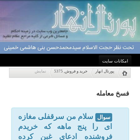
امکانات سایت
فسخ معامله
پورتال انهار
خرید و فروش, 5375
نمایش
خانه
سلام من سرقفلی مغازه
سوال
ای را پنج ماهه که خریدم
احکام
فروشنده ادعای غبن کرده
درحالیکه تمامی چک هایی که
درباره ما
در قولنامه نوشته شده اند
اعمال
وصول گردیده وتنها یک چک که
درقولنامه نوشته نشده است
ویژه نامه ها
برگشت خورده میخاستم ببینم
فروشنده میتواند معامله را
پاسخگویی
فسخ کند با ادعای غبن؟ ممنون