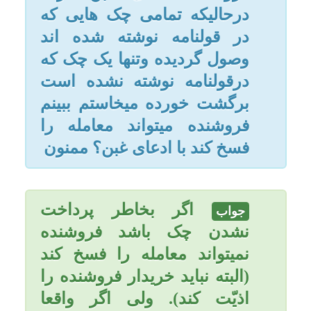
امکانات
اگر بخاطر پرداخت
جواب
سایر
نشدن چک باشد فروشنده
نمیتواند معامله را فسخ کند
کاربر میهمان
(البته نباید خریدار فروشنده را
اذیّت کند). ولی اگر واقعا
فروشنده مغبون باشد میتواند
معامله را فسخ کند یا با گرفتن
بقیه مورد غبن به معامله راضی
شود. یاحقّ.
تاریخ به روزرسانی: یکشنبه, ۱۳ مرداد ۱۳۹۲