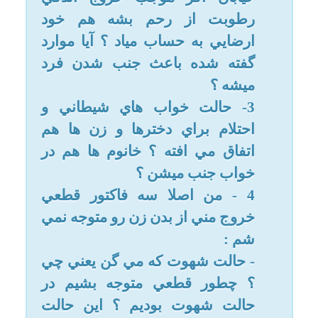
از بعد از فوت آيت ا... بهجت مدام
سر در گم بودم و با توجه به سخت
گيري ايشون مي خوام مرجعم رو
عوض كنم ، چون واقعا قادر به انجام
موضوعات بنا به دستور ايشون و با
همان دقت نيستم ... راهنماييم كنيد
لطفا
پيشاپيش ممنون از وقتي كه مي
گذاريد و شرمنده بابت زياد بودن
مطلب و تو زحمت افتادنتون :)
مرجع تقلید:
امام خمینی (ره)
1- هر رطوبتی که در خواب یا بر اثر
تحریک یا تصورات جنسی یا دیدن
فیلم ها و عکس های مبتذل یا
نعوذبالله «استمنا» ولو با لذت
جنسی خارج شود نجس و منی
نیست و غسل ندارد. و رطوبتی
نجس و منی است که با شهوت
(یعنی در اوج لذت جنسی) خارج