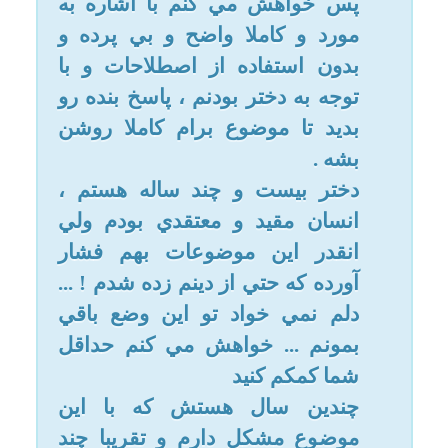
ماهي هست كه فهميدم مشكل
كجاست ... به شدت فكرم درگير
موضوع ذيل هست و شديدا درمانده
، سردرگم و مايوسم ... تقريبا در 6 -
7 ماه گذشته بيش از نيمي از نماز
هاي يوميه ام به دليل وسواس
فكري در اين مورد قضا شده و شايد
در طول ماه مبارك رمضان حدود 4 -
5 روز تونستم روزه بگيرم ...
موقعيت تحصيليم رو بابت اين
موضوع از دست دادم و روز به روز
نا اميد تر از قبل ميشم و انرژي
براي ادامه زندگي ندارم ... دچار
حالت پرخاش و افسردگي شديد
شدم ... دردهاي استخواني و قلبي و
معده به صورت عصبي پيدا كردم و
روز به روز به شدت اين دردها داره
اضافه ميشه ( شرمنده ام ! اين
اضافه گويي ها براي اينه كه
موقعيت خاص من رو به طور كامل
بدونيد و آگاه باشيد شايد بازگشت به
راه يكي از بندگان خدا در دستان