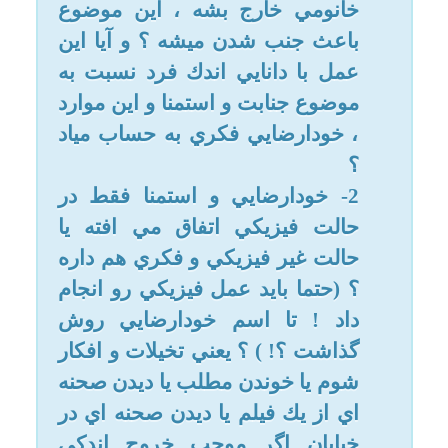
موضوع خروج مايع با جهش هستش
؟ چون گاهي ماده آهسته تر روال
خروج ار رحم رو طي مي كنه و اون
فشار خيلي كم اوليه رو نداره ...
5 - آيا مقدار ماده ي خارج شده هم
مي تونه مبين اين موضوع باشه كه
اون مايع مني بوده ؟ چون به طور
معمول با خروج مايع ، مقدار كمي
از لباس زير مرطوب و خيس ميشه
...
7 - من كه از موضوع آگاهي نداشتم
و نمي دونم كه آيا پاك بودم هنگام
اداء نماز ها و روزهام تا حالا، بايد از
همان 9 سالگي شرعي تا كنون تمام
نماز و روزه هام رو قضاش رو به جا
بيارم ؟
8 - كدام يك از مراجع هستند كه
احكام و موضوعات رو به قولي
صاف و پوست كنده تر و صريح و
واضح بيان كردن ؟ من اصلا نمي
دونم بايد در اين زمينه چه كار كنم ،