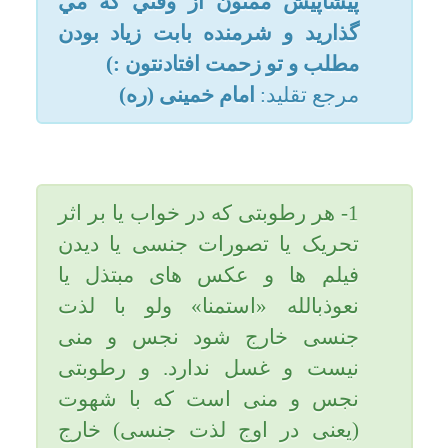
مردي هست عاقل كه گرفتار
وسواس در وضو و نماز مي باشد :
فرمود چه عقلي كه فرمانبري
شيطان مي كند ؟ گفتم : چگونه
فرمان شيطان مي برد ؟ فرمود از
او بپرس وسوسه اي كه به او دست
مي دهد از چيست ؟ قطعا به تو
خواهد گفت از عمل شيطان است .
عزیزم؛ حتماً مواظب خودت باش.
یاحقّ.
تاریخ به روزرسانی: شنبه, ۸ تیر ۱۳۹۲