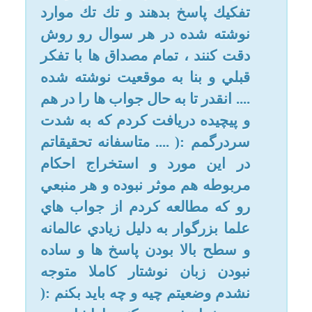
در اين مورد و استخراج احكام
امکانات
مربوطه هم موثر نبوده و هر منبعي
رو كه مطالعه كردم از جواب هاي
سایر
علما بزرگوار به دليل زيادي عالمانه
و سطح بالا بودن پاسخ ها و ساده
کاربر میهمان
نبودن زبان نوشتار كاملا متوجه
نشدم وضعيتم چيه و چه بايد بكنم :(
پس خواهش مي كنم با اشاره به
مورد و كاملا واضح و بي پرده و
بدون استفاده از اصطلاحات و با
توجه به دختر بودنم ، پاسخ بنده رو
بديد تا موضوع برام كاملا روشن
بشه .
دختر بيست و چند ساله هستم ،
انسان مقيد و معتقدي بودم ولي
انقدر اين موضوعات بهم فشار
آورده كه حتي از دينم زده شدم ! ...
دلم نمي خواد تو اين وضع باقي
بمونم ... خواهش مي كنم حداقل
شما كمكم كنيد
چندين سال هستش كه با اين
موضوع مشكل دارم و تقريبا چند