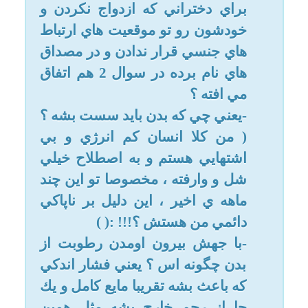
شود. و اگر شک داشته باشید که
رطوبتی با لذت خارج شده و یا با
شهوت و در اوج لذت، بازهم تکلیفی
ندارید.و منی محسوب نمی شود و
غسل ندارد. و رطوبتی که منی
محسوب نشود وضو را باطل نمی
کند و موجب بطلان روزه نمی شود.
2- خود ارضایی یعنی اینکه کسی با
دست خود، با خود بازی کند تا منی
از او خارج شود ولی اگر منی به
صورت تخیل امور جنسی باشد و نیز
با دیدن عکس و يا ديدن صحنه اي از
يك فيلم يا ديدن صحنه اي در خيابان
باشد و موجب خروج اندكي رطوبت
شود، خود ارضايي به حساب نمياد.
و موارد گفته شده باعث جنب شدن
فرد نميشه.
3- بله عزیزم در پاسخ اول براتون
توضیح دادم.
4 - حالت شهوت يعني اوج لذّت
جنسی. همین که متوجه بشي ارضا
شدی و به ارگاسم رسیده باشی در