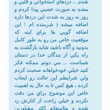
خانومي خارج بشه ، اين موضوع
باعث جنب شدن ميشه ؟ و آيا اين
عمل با دانايي اندك فرد نسبت به
موضوع جنابت و استمنا و اين موارد
، خودارضايي فكري به حساب مياد
؟
2- خودارضايي و استمنا فقط در
حالت فيزيكي اتفاق مي افته يا
حالت غير فيزيكي و فكري هم داره
؟ (حتما بايد عمل فيزيكي رو انجام
داد ! تا اسم خودارضايي روش
گذاشت ؟! ) ؟ يعني تخيلات و افكار
شوم يا خوندن مطلب يا ديدن صحنه
اي از يك فيلم يا ديدن صحنه اي در
خيابان اگر موجب خروج اندكي
رطوبت از رحم بشه هم خود
ارضايي به حساب مياد ؟ آيا موارد
گفته شده باعث جنب شدن فرد
ميشه ؟
3- حالت خواب هاي شيطاني و
احتلام براي دخترها و زن ها هم
اتفاق مي افته ؟ خانوم ها هم در