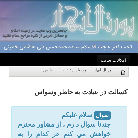
امکانات سایت
کسالت در عبادت به خاطر وسواس
پورتال انهار
وسواس, 5542
نمایش
خانه
سلام علیکم
سوال
چندتا سوال دارم ، از مشاور محترم
احکام
خواهش مي كنم هر كدام را به
تفكيك پاسخ بدهند و تك تك موارد
درباره ما
نوشته شده در هر سوال رو روش
دقت كنند ، تمام مصداق ها با تفكر
اعمال
قبلي و بنا به موقعيت نوشته شده
ویژه نامه ها
.... انقدر تا به حال جواب ها را در هم
و پيچيده دريافت كردم كه به شدت
پاسخگویی
سردرگمم :( .... متاسفانه تحقيقاتم