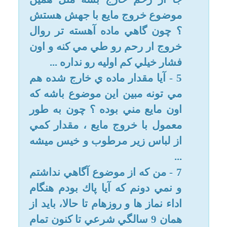
حالت شهوت هستی و اين حالت
براي دختراني كه ازدواج نكردن و
خودشون رو تو موقعيت هاي ارتباط
هاي جنسي قرار ندادن نیزاتفاق مي
افته.
5-. سست شدن بدن یا جستن منی
فقط برای آقایان هست.
6- اکثر رطوبتها منی نیستند و
موجب غسل نمیشود
7 - نه عزیزم؛ کلاً و اصلاً و اساساً
هیچیک از مواردی که نوشته اید
نجس و منی نیستند و هیچکدام
موجب غسل نمیشوند خیالتان
راحت.
8 - دخترم نظر همه مراجع آسان و
راحت است در دین سختی و
مشقّت وجود ندارد. و البته شما
میتوانید مقلّد هر یک از مراجع عظام
تقلید یا آیت الله خامنه ای شوید و
البته اگر مقلّد آقا شدید مطابق
رساله امام خمینی عمل کنید.