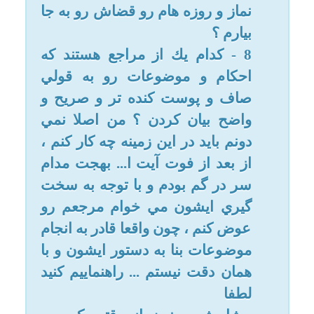
عزیزم، خیلی به خود سخت نگیرید!
دین اسلام دین رحمت است نه دین
زحمت و مشقّت! از افکار
وسواسی فرار کنید زیرا امام صادق
(علیه السلام) میفرماید: وسواسی
عاقل نیست و عمله شیطان است و
نباید شما اجازه بدین شیطان کارش
به جایی برسد که موفق شود شما
را به ترک عبادت وادار کند و با این
کار شیطان را از خود راضی ولی
خدای مهربان و اولیاء دین (علیهم
السلام) را از خود برنجانید.
عبدالله بن سنان قال : ذكرت لابي
عبدالله (عليه السلام) رجلاً مبتلي
بالوضوء و الصلاة و قلت : هو رجل
عاقل ، فقال : أبو عبدالله و أي عقل
له و هو يطيع الشيطان ؟ فقلت له :
و كيف يطيع الشيطان ؟ فقلت له :
سله هذا الذي يأتيه من أي شيء هو
؟ فانه يقول لك من عمل الشيطان.
عبدالله بن سنان میگوید: به حضرت
صادق (عليه السلام) عرض كردم: