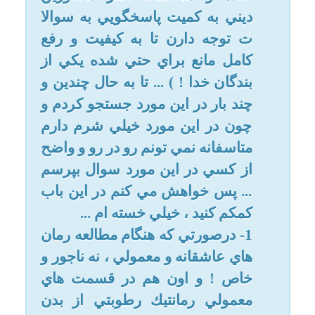
خواب جنب ميشن ؟
4 - من اصلا سه فاكتور قطعي
خروج مني از بدن زن رو متوجه نمي
شم :
- حالت شهوت كه مي گن يعني چي
؟ چطور قطعي متوجه بشيم در
حالت شهوت بوديم ؟ اين حالت
براي دختراني كه ازدواج نكردن و
خودشون رو تو موقعيت هاي ارتباط
هاي جنسي قرار ندادن و در مصداق
هاي نام برده در سوال 2 هم اتفاق
مي افته ؟
-يعني چي كه بدن بايد سست بشه ؟
( من كلا انسان كم انرژي و بي
اشتهايي هستم و به اصطلاح خيلي
شل و وارفته ، مخصوصا تو اين چند
ماهه ي اخير ، اين دليل بر ناپاكي
دائمي من هستش ؟!!! :( )
-با جهش بيرون اومدن رطوبت از
بدن چگونه اس ؟ يعني فشار اندكي
كه باعث بشه تقريبا مايع كامل و يك
جا از رحم خارج بشه مثل همين