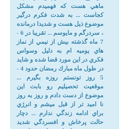
شماست ... مي دونم ممكنه فكر
كنيد خيلي خودخواهانه صحبت كردم
ولي شرايطم اين حالت رو ايجاب
كرده ، هيچ كس تا به حال به اهميت
خاص اين موضوع براي من دقت
نكرده و خيلي راحت از كنارش رد
شده و متاسفانه اكثر مشاورين
ديني به كميت پاسخگويي به سوالا
ت توجه دارن تا به كيفيت و رفع
كامل مانع براي حتي شده يكي از
بندگان خدا ! ) ... تا به حال چندين و
چند بار در اين مورد جستجو كردم و
چون در اين مورد خيلي شرم دارم
متاسفانه نمي تونم رو در رو و واضح
از كسي در اين مورد سوال بپرسم
... پس خواهش مي كنم در اين باب
كمكم كنيد ، خيلي خسته ام ...
1- درصورتي كه هنگام مطالعه رمان
هاي عاشقانه و معمولي ، نه ناجور و
خاص ! و اون هم در قسمت هاي
معمولي رمانتيك رطوبتي از بدن