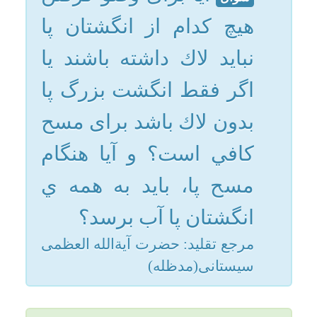
ولی یک انگشت بدون لاک
باشد مسح صحیح است.
امکانات
2- برای مسح سریا پا، اگر
رطوبت کف دست به سر
سایر
مرجع تقلید: حضرت آیةالله العظمی
یا پا برسد کافی است.
سیستانی(مدظله)
والله عالم.
کاربر میهمان
جواب
خب يعنى حتى اگر ناخن
سوال