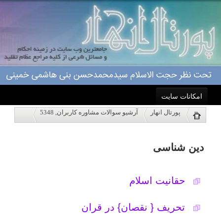
امکانات سایت
دین شناسی
پورتال انهار
آرشیو سوالات مشاوره کاربران, 5348
خانه
حقانیت اسلام
نمایش
احکام
تحریف { نقصان} در قران
درباره ما
آیا طاها از القاب امام زمان هست؟
اعمال
تاریخ به روزرسانی: سه شنبه, ۱۲ شهریور
۱۳۹۲
ویژه نامه ها
پاسخگویی