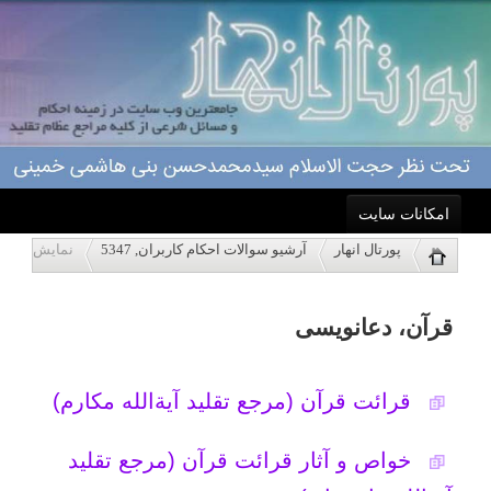
امکانات سایت
قرآن، دعانویسی
پورتال انهار
آرشیو سوالات احکام کاربران, 5347
نمایش
خانه
قرائت قرآن (مرجع تقلید آیةالله مکارم)
احکام
خواص و آثار قرائت قرآن (مرجع تقلید
آیةالله خامنه ای)
درباره ما
فال انداختن (مرجع تقلید آیةالله مکارم)
اعمال
سجده واجب قرآن (مرجع تقلید آیةالله
ویژه نامه ها
خامنه ای)
پاسخگویی
دعای عجیب! (مرجع تقلید آیةالله امام