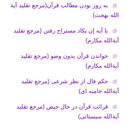
تعبیر خواب
حکم خواندن ترجمه قرآن بجای متن
عربی قرآن (مرجع تقلید آیةالله خامنه ای)
طریقه ختم حدیث کسا (مرجع تقلید
آیةالله بهجت)
سند دعای معراج
در مورد سجده واجب در قران
حکم سجده ترک شده قرآنی مرجع تقلید
آیةالله العظمی تبریزی
حکم پدرم که مانع قرآن خواندنم میشود
مرجع تقلید آیةالله العظمی مکارم شیرازی
(مدّظلّه)
.
تاریخ به روزرسانی: دوشنبه, ۸ مهر ۱۳۹۲