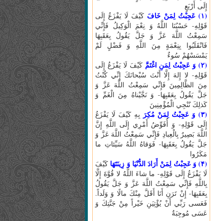
إِلَى أَرْبَعٍ
(۱) عَجِبْتُ لِمَنْ خَافَ
كَيْفَ لَا يَفْزَعُ إِلَى
قَوْلِهِ- حَسْبُنَا اللَّهُ وَ نِعْمَ الْوَكِيلُ فَإِنِّي
سَمِعْتُ اللَّهَ عَزَّ وَ جَلَّ يَقُولُ بِعَقَبِهَا
فَانْقَلَبُوا بِنِعْمَةٍ مِنَ اللَّهِ وَ فَضْلٍ لَمْ
يَمْسَسْهُمْ سُوءٌ
(۲) وَ عَجِبْتُ لِمَنِ اغْتَمَّ
كَيْفَ لَا يَفْزَعُ إِلَى
قَوْلِهِ- لا إِلهَ إِلَّا أَنْتَ سُبْحانَكَ إِنِّي كُنْتُ
مِنَ الظَّالِمِينَ فَإِنِّي سَمِعْتُ اللَّهَ عَزَّ وَ
جَلَّ يَقُولُ بِعَقَبِهَا- وَ نَجَّيْناهُ مِنَ الْغَمِّ وَ
كَذلِكَ نُنْجِي الْمُؤْمِنِينَ
(۳) وَ عَجِبْتُ لِمَنْ مُكِرَ
بِهِ كَيْفَ لَا يَفْزَعُ
إِلَى قَوْلِهِ- وَ أُفَوِّضُ أَمْرِي إِلَى اللَّهِ إِنَّ
اللَّهَ بَصِيرٌ بِالْعِبادِ فَإِنِّي سَمِعْتُ اللَّهَ عَزَّ وَ
جَلَّ يَقُولُ بِعَقَبِهَا- فَوَقاهُ اللَّهُ سَيِّئاتِ ما
مَكَرُوا
(۴) وَ عَجِبْتُ لِمَنْ أَرَادَ الدُّنْيَا وَ زِينَتَهَا
كَيْفَ
لَا يَفْزَعُ إِلَى قَوْلِهِ- ما شاءَ اللَّهُ لا قُوَّةَ إِلَّا
بِاللَّهِ فَإِنِّي سَمِعْتُ اللَّهَ عَزَّ وَ جَلَّ يَقُولُ
بِعَقَبِهَا- إِنْ تَرَنِ أَنَا أَقَلَّ مِنْكَ مالًا وَ وَلَداً.
فَعَسى‏ رَبِّي أَنْ يُؤْتِيَنِ خَيْراً مِنْ جَنَّتِكَ وَ
عَسَى مُوجِبَةٌ