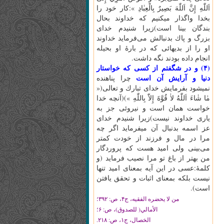
اَللّٰهِ‌ إِنَّ‌ اَللّٰهَ‌ بَصِيرٌ بِالْعِبٰادِ »:كار خود را
بخدا واگذار ميكنيم كه خداوند بحال
بندگان بينا است)زيرا شنيدم خداى
بزرگ و پاك بدنبالش مى‌فرمايد خداوند
او را از بديهائى كه در بارۀ او بحيله
انجام داده بودند نگه داشت.
(۴) و در شگفتم از كسى كه خواستار
دنيا و آرايش آن است
چرا پناهنده
نميشود بفرمايش خداى تبارك و تعالى(«
مٰا شٰاءَ اَللّٰهُ‌ لاٰ قُوَّةَ‌ إِلاّٰ بِاللّٰهِ‌ »)(آنچه خدا
خواست همان است و نيروئى جز به
يارى خداوند نيست)زيرا شنيدم خداى
عز اسمه بدنبال آن ميفرمايد اگر چه
مرا در مال و فرزند از خودت كمتر
مى‌بينى ولى اميد هست كه پروردگار
من بهتر از باغ تو مرا نصيب فرمايد (و
كلمۀ:عسى در اين آيه بمعناى اميد تنها
نيست بلكه بمعناى اثبات و تحقق يافتن
است).
من لا يحضره الفقيه، ج‏۴، ص: ۳۹۲؛
الأمالي( للصدوق)، ص: ۶؛
الخصال، ج‏۱، ص: ۲۱۸.