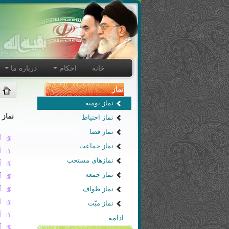
خانه
احکام
درباره ما
نماز
نماز یومیه
نماز 
نماز احتیاط
نماز قضا
آ
نماز جماعت
آ
نمازهای مستحب
آ
نماز جمعه
آ
نماز طواف
آ
آ
نماز میّت
آ
ادامه...
آ