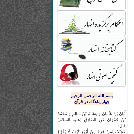
بسم الله الرحمن الرحیم
چهار پناهگاه در قرآن
أَبَانُ بْنُ عُثْمَانَ وَ هِشَامُ بْنُ سَالِمٍ وَ مُحَمَّدُ
بْنُ حُمْرَانَ عَنِ الصَّادِقِ (علیه السلام)
قَالَ:
عَجِبْتُ لِمَنْ فَزِعَ مِنْ أَرْبَعٍ كَيْفَ لَا يَفْزَعُ