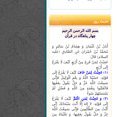
حدیث روز
بسم الله الرحمن الرحیم
چهار پناهگاه در قرآن
أَبَانُ بْنُ عُثْمَانَ وَ هِشَامُ بْنُ سَالِمٍ وَ
مُحَمَّدُ بْنُ حُمْرَانَ عَنِ الصَّادِقِ (علیه
السلام) قَالَ:
عَجِبْتُ لِمَنْ فَزِعَ مِنْ أَرْبَعٍ كَيْفَ لَا يَفْزَعُ
إِلَى أَرْبَعٍ
(۱) عَجِبْتُ لِمَنْ خَافَ
كَيْفَ لَا يَفْزَعُ إِلَى
قَوْلِهِ- حَسْبُنَا اللَّهُ وَ نِعْمَ الْوَكِيلُ فَإِنِّي
سَمِعْتُ اللَّهَ عَزَّ وَ جَلَّ يَقُولُ بِعَقَبِهَا
فَانْقَلَبُوا بِنِعْمَةٍ مِنَ اللَّهِ وَ فَضْلٍ لَمْ
يَمْسَسْهُمْ سُوءٌ
(۲) وَ عَجِبْتُ لِمَنِ اغْتَمَّ
كَيْفَ لَا يَفْزَعُ
إِلَى قَوْلِهِ- لا إِلهَ إِلَّا أَنْتَ سُبْحانَكَ إِنِّي
كُنْتُ مِنَ الظَّالِمِينَ فَإِنِّي سَمِعْتُ اللَّهَ
عَزَّ وَ جَلَّ يَقُولُ بِعَقَبِهَا- وَ نَجَّيْناهُ مِنَ