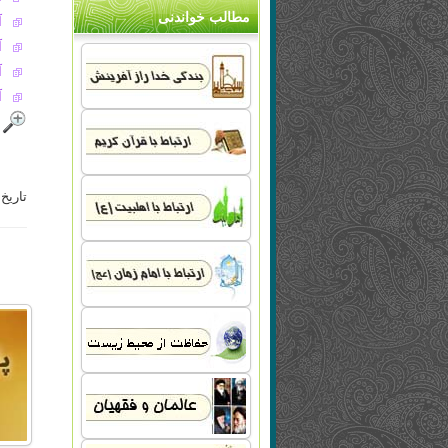
مطالب خواندنی
آ
آ
آ
آ
.
تاریخ به