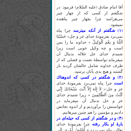
آقا امام صادق (عليه السّلام) فرمود: در
شگفتم از كسى كه از چهار چيز
مى‌هراسد چرا بچهار چيز پناهنده
نميشود:
(۱) شگفتم از آنكه ميترسد
چرا پناه
نمى‌برد بفرمودۀ خداى عز و جل« حَسْبُنَا
اَللّٰهُ‌ وَ نِعْمَ‌ اَلْوَكِيلُ‌ » خداوند ما را بس
است و چه وكيل خوبى است زيرا
شنيدم خداى جل جلاله بدنبال آن
ميفرمايد:بواسطۀ نعمت و فضلى كه از
طرف خداوند شامل حالشان گرديد باز
گشتند و هيچ بدى بآنان نرسيد.
(۲) و شگفتم در كسى كه اندوهناك
است
چرا پناه نمى‌برد بفرمودۀ خداى
عز و جل:« لاٰ إِلٰهَ‌ إِلاّٰ أَنْتَ‌ سُبْحٰانَكَ‌ إِنِّي
كُنْتُ‌ مِنَ‌ اَلظّٰالِمِينَ‌ » زيرا شنيدم خداى
عز و جل بدنبال آن ميفرمايد در
خواستش را برآورديم و از اندوه نجاتش
داديم و مؤمنين را هم چنين ميرهانيم.
(۳) و در شگفتم از كسى كه حيله‌اى در
بارۀ او بكار رفته
چرا بفرمودۀ خداى
تعالى پناه نمى‌برد« وَ أُفَوِّضُ‌ أَمْرِي إِلَى