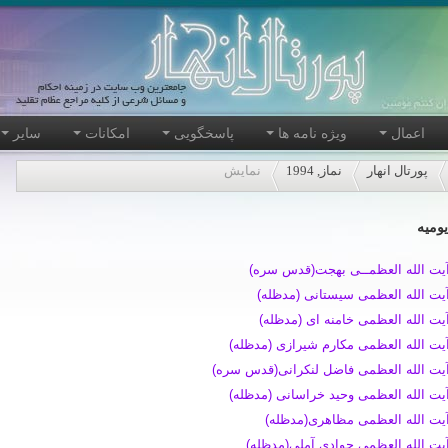
اعمال
ویژه نامه ها
پاسخگویی
امکانات
سایر
پورتال انهار
نماز, 1994
نمایش
یومیه
یت الله العظمــی بهجت(قدس سره)
یت الله العظمی سیستانی (مدظله)
یت الله العظمی خامنه ای (مدظله)
یت الله العظمی مکارم شیرازی (مدظله)
یت الله العظمی فاضل لنکرانی(قدس سره)
یت الله العظمی وحید خراسانی (مدظله)
یت الله العظمی مظاهری(مدظله)
یت الله العظمی جوادی آملی(مدظله)