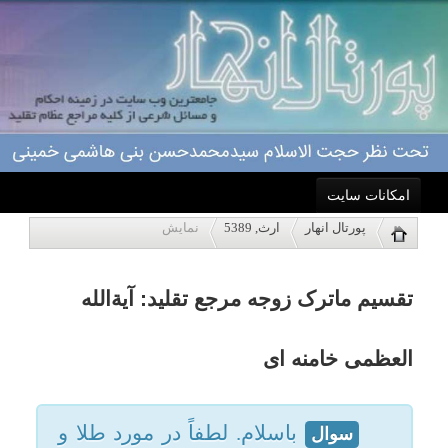
امکانات سایت
تقسیم ماترک زوجه مرجع تقلید: آیةالله
پورتال انهار
ارث, 5389
نمایش
خانه
العظمی خامنه ای
احکام
باسلام. لطفاً در مورد طلا و
سوال
زمین کشاورزی متعلق به زوجه
درباره ما
فوت شده بدون فرزند و تقسیم
اموال وی بین چه کسانی و به چه
اعمال
سهمی میباشد راهنمایی بفرمایید.
مرجع تقلید: حضرت آیت الله العظمی
ویژه نامه ها
خامنه ای(مدظله)
پاسخگویی