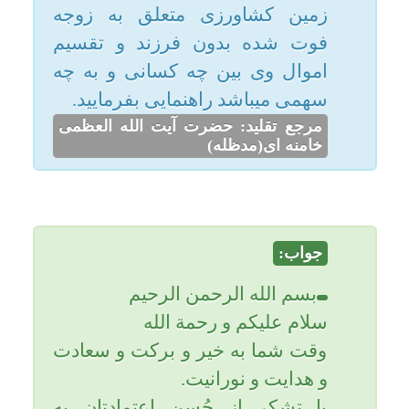
امکانات
جواب:
سایر
بسم الله الرحمن الرحیم
سلام علیکم و رحمة الله
کاربر میهمان
وقت شما به خیر و برکت و سعادت
و هدایت و نورانیت.
با تشکر از حُسن اعتمادتان به
سایت انهار.
قبل از تقسیم ارث ابتدا باید بدهی
زوجه از ماترکش داده شود و در
باقیمانده از ماترک یک چهارم آن به
شوهر و باقی به پدر و مادر زن داده
می شود. یاحقّ.
تاریخ به روزرسانی: یکشنبه, ۷ بهمن ۱۳۹۷