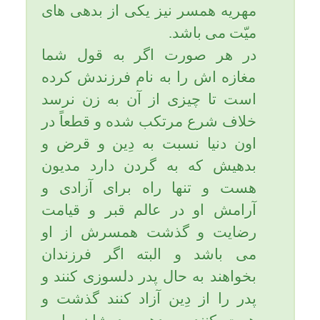
معظم انقلاب حضرت آیةالله
العظمی امام خامنه ای و مراجع
معظم و بزرگوار تقلید و امت اسلام
به ویژه جوانان و پیروزی رزمندگان
اسلام و آمرزش اموات و شفا و
سلامتی بیماران و برقرار شدن صفا
و صمیمیت و رفع اختلاف در بین
خانواده ها و مؤمنان و خوشبختی و
ازدواج درست و شایسته و صالح
دختران و پسران مسلمان و خانه دار
شدنشان و شاغل شدنشان و رفع
فقر از فقرا و غصه از دل غصه
داران و نورانیت جامعه اسلامی و
دینی و جهانی دعا بفرمایید. یاحقّ.
تاریخ به روزرسانی: دوشنبه, ۲۸ خرداد ۱۳۹۷