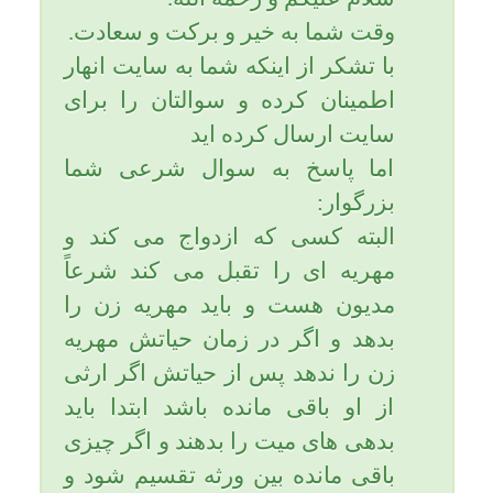
مهریه همسر نیز یکی از بدهی های
میّت می باشد.
در هر صورت اگر به قول شما
مغازه اش را به نام فرزندش کرده
است تا چیزی از آن به زن نرسد
خلاف شرع مرتکب شده و قطعاً در
اون دنیا نسبت به دِین و قرض و
بدهیش که به گردن دارد مدیون
هست و تنها راه برای آزادی و
آرامش او در عالم قبر و قیامت
رضایت و گذشت همسرش از او
می باشد و البته اگر فرزندان
بخواهند به حال پدر دلسوزی کنند و
پدر را از دِین آزاد کنند گذشت و
همت کنند و بدهی پدرشان را به
همسرش پرداخت کنند یا از او
رضایت بگیرند و طلب حلالیت کنند.
از شما بزرگوار ملتمسانه
درخواست دارم برای فرج و ظهور
آقا امام زمان (علیه آلاف التحیة و
الثنا) و عزّت و عظمت و شوکت
اسلام و مسلمین و سلامتی رهبر