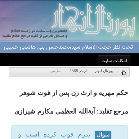
امکانات سایت
حکم مهریه و ارث زن پس از فوت شوهر
پورتال انهار
ارث, 5389
نمایش
خانه
مرجع تقلید: آیةالله العظمی مکارم شیرازی
احکام
پدرم فوت کرده است و
سوال
خانم دوم داشت با مهریه 500 سکّه.
درباره ما
از ماترکش بابت طلبکاران خرج شد
و پدر خدا بیامرزم مغازه را قبلاً به
اعمال
نام دو نفر از پسرها کرده است که
از محل فروش آن چیزی به خانمش
ویژه نامه ها
نرسد. حال پس از مرگش چیزی به
پاسخگویی
آن خانم ارث می رسد.