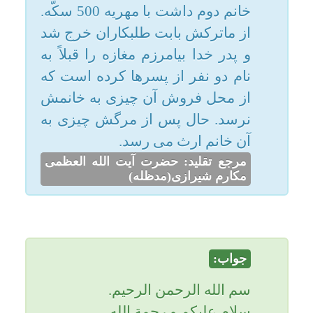
مرجع تقلید: حضرت آیت الله العظمی
مکارم شیرازی(مدظله)
امکانات
سایر
جواب:
کاربر میهمان
سم الله الرحمن الرحیم.
سلام علیکم و رحمة الله.
وقت شما به خیر و برکت و سعادت.
با تشکر از اینکه شما به سایت انهار
اطمینان کرده و سوالتان را برای
سایت ارسال کرده اید
اما پاسخ به سوال شرعی شما
بزرگوار:
البته کسی که ازدواج می کند و
مهریه ای را تقبل می کند شرعاً
مدیون هست و باید مهریه زن را
بدهد و اگر در زمان حیاتش مهریه
زن را ندهد پس از حیاتش اگر ارثی
از او باقی مانده باشد ابتدا باید
بدهی های میت را بدهند و اگر چیزی
باقی مانده بین ورثه تقسیم شود و