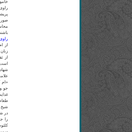
خاموش
راوی 
پریشا
صورت 
محاسن
باشند.[
راوی 
از ام
زنان 
است.
شهاد
علامه
«‌ام
جو و 
غذایش
طعام 
شیخ م
در شب
را ج
کلثوم
سمت م