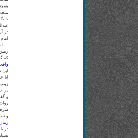
همچنی
ملجم
جایگا
عبدال
در آن
امام(
... ا
زمین 
که گف
واقعه
ابن ط
ابا ع
زینب 
در جر
و گفت
روایت
سرهای
و نظا
زمان 
در با
بسیار