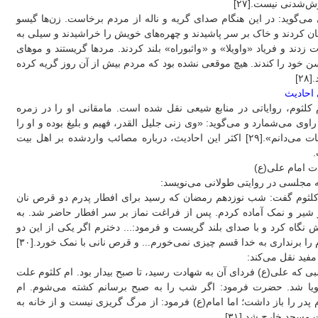
‌شدنی نیست.[۲۷]
می‌گوید: در این هنگام صدای گریه و ناله از مردم برخاست. زن‌ها گیسو
ن کردند و خاک بر سر پاشیدند و چهره‌های خویش را خراشیدند و سیلی به
زدند و فریاد «واویلا» و «واثبوراه» بلند کردند. مردها گریستند و موهای
 خود را کندند. هیچ موقعی نشده بود که مردم بیش از آن روز گریه کرده
۲۸]
احادیث
 کلثوم، روایاتی در منابع شیعی نقل شده است. مامقانی او را در زمره
راوی می‌شمارد و می‌گوید: «وی زنی جلیل القدر، فهیم و بلیغ بوده و او را
از ثقات می‌دانم».[۲۹] اکثر این احادیث، درباره مصائب واردشده بر اهل بیت
ت امام علی(ع)
 مجلسی در روایتی طولانی می‌نویسد:
 کلثوم گفت: شب نوزدهم رمضان که رسید برای افطار پدرم دو قرص نان
شیر و نمک آماده کردم. پس از فراغت نماز بر سر افطار حاضر شد. به
 نگاه کرد و با صدای بلند گریست و فرمود:... دخترم اگر یکی از این دو
را برنداری به خدا قسم چیزی نمی‌خورم... و قرص نانی با نمک خورد.[۳۰]
فید نقل می‌کند:
ی که علی(ع) فردای آن به شهادت رسید، تا صبح بیدار بود. ام کلثوم علت
ویا شد. حضرت فرمود: اگر شب را به صبح برسانم کشته می‌شوم. ام
 پدر را باز داشت؛ اما امام(ع) فرمود: از مرگ گریزی نیست و از خانه به
سجد خارج شد.[۳۱]