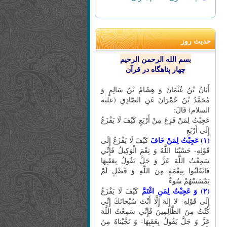
حدیث روز
بسم الله الرحمن الرحیم
چهار پناهگاه در قرآن
أَبَانُ بْنُ عُثْمَانَ وَ هِشَامُ بْنُ سَالِمٍ وَ
مُحَمَّدُ بْنُ حُمْرَانَ عَنِ الصَّادِقِ (علیه
السلام) قَالَ:
عَجِبْتُ لِمَنْ فَزِعَ مِنْ أَرْبَعٍ كَيْفَ لَا يَفْزَعُ
إِلَى أَرْبَعٍ
(۱) عَجِبْتُ لِمَنْ خَافَ
كَيْفَ لَا يَفْزَعُ إِلَى
قَوْلِهِ- حَسْبُنَا اللَّهُ وَ نِعْمَ الْوَكِيلُ فَإِنِّي
سَمِعْتُ اللَّهَ عَزَّ وَ جَلَّ يَقُولُ بِعَقَبِهَا
فَانْقَلَبُوا بِنِعْمَةٍ مِنَ اللَّهِ وَ فَضْلٍ لَمْ
يَمْسَسْهُمْ سُوءٌ
(۲) وَ عَجِبْتُ لِمَنِ اغْتَمَّ
كَيْفَ لَا يَفْزَعُ
إِلَى قَوْلِهِ- لا إِلهَ إِلَّا أَنْتَ سُبْحانَكَ إِنِّي
كُنْتُ مِنَ الظَّالِمِينَ فَإِنِّي سَمِعْتُ اللَّهَ
عَزَّ وَ جَلَّ يَقُولُ بِعَقَبِهَا- وَ نَجَّيْناهُ مِنَ