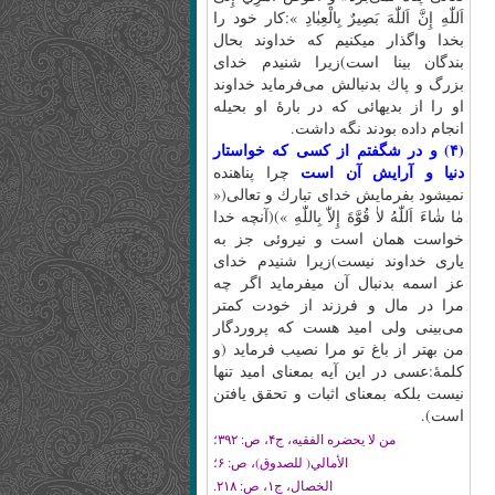
اَللّٰهِ‌ إِنَّ‌ اَللّٰهَ‌ بَصِيرٌ بِالْعِبٰادِ »:كار خود را
بخدا واگذار ميكنيم كه خداوند بحال
بندگان بينا است)زيرا شنيدم خداى
بزرگ و پاك بدنبالش مى‌فرمايد خداوند
او را از بديهائى كه در بارۀ او بحيله
انجام داده بودند نگه داشت.
(۴) و در شگفتم از كسى كه خواستار
دنيا و آرايش آن است
چرا پناهنده
نميشود بفرمايش خداى تبارك و تعالى(«
مٰا شٰاءَ اَللّٰهُ‌ لاٰ قُوَّةَ‌ إِلاّٰ بِاللّٰهِ‌ »)(آنچه خدا
خواست همان است و نيروئى جز به
يارى خداوند نيست)زيرا شنيدم خداى
عز اسمه بدنبال آن ميفرمايد اگر چه
مرا در مال و فرزند از خودت كمتر
مى‌بينى ولى اميد هست كه پروردگار
من بهتر از باغ تو مرا نصيب فرمايد (و
كلمۀ:عسى در اين آيه بمعناى اميد تنها
نيست بلكه بمعناى اثبات و تحقق يافتن
است).
من لا يحضره الفقيه، ج‏۴، ص: ۳۹۲؛
الأمالي( للصدوق)، ص: ۶؛
الخصال، ج‏۱، ص: ۲۱۸.