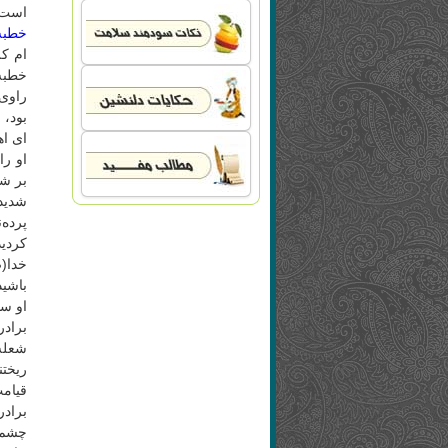
است.[۳
خطبه 
خطبه 
راوی 
بود، 
ای اه
او را
بر شم
شدید
پرده‌
کردی
خدا(ص
باشید
او سپ
برادر
شعله‌
ریختن
قیامت
برادر
چشم 