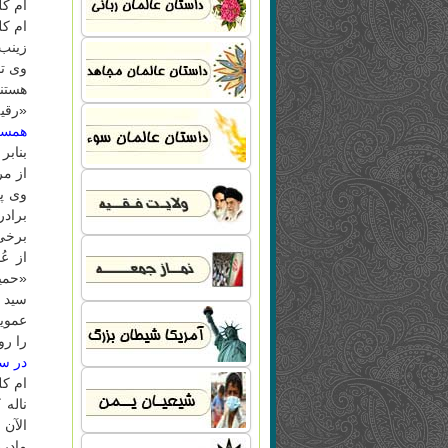
ام ک
ام ک
زینب 
وی تص
«‌رقی
همسر
بنابر
از مر
وی پ
برخی 
سید م
عمویش
را رو
در س
ام ک
ناله 
الآن
مادرم