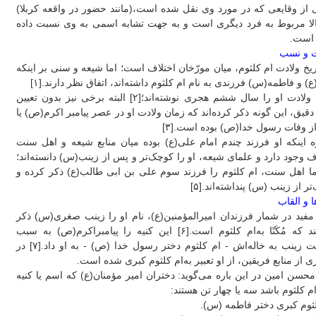
از وقایعی که در مورد وی نقل شده است،(مانند حضور در واقعه کربلا)
الا مربوط به فرد دیگری است و به جهت تشابه اسمی به وی نسبت داده
است.
ت و نسب
ریخ ولادت ام کلثوم، میان مورّخان اختلاف است؛ اما شیعه و سنی بر اینکه
) و فاطمه(س) فرزندی به نام ام کلثوم داشته‌اند، اتفاق نظر دارند.[۱]
تاریخ ولادت او را سال ششم هجری نوشته‌اند؛[۲] البته برخی نیز بدون تعیین
قیق، این گونه ذکر کرده‌اند که زمان ولادت او در عصر پیامبر اکرم(ص) یا
ز وفات رسول خدا(ص) بوده است.[۳]
ه اینکه او فرزند چندم امام علی(ع) بوده میان منابع شیعه و اهل سنت
ف وجود دارد و علمای شیعه، او را کوچک‌تر و پس از زینب(س) دانسته‌اند؛
 اما اهل سنت، ام کلثوم را فرزند سوم علی بن ابی طالب(ع) ذکر کرده و
تر از زینب (س) پنداشته‌اند.[۵]
ها و القاب
فید در شمار فرزندان امیرالمؤمنین(ع)، نام او را زینب صغری(س) ذکر
می‌کند که مُکَنّا به‌ام کلثوم است.[۶] این کنیه را پیامبراکرم(ص) به سبب
شباهت زینب به خاله‌اش - ام کلثوم دختر رسول خدا (ص) - به او داد.[۷] در
ی از منابع فریقین، از او تعبیر به‌ام کلثوم کبری شده است.
حسن امین در این باره می‌گوید: دختران امیر مؤمنان(ع) که اسم یا کنیه
ام کلثوم باشد سه یا چهار تن هستند:
ثوم کبری دختر فاطمه (س).