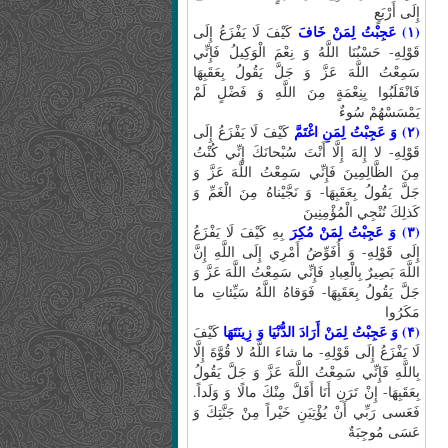
إِلَى أَرْبَعٍ
(۱) عَجِبْتُ لِمَنْ خَافَ
كَيْفَ لَا يَفْزَعُ إِلَى
قَوْلِهِ- حَسْبُنَا اللَّهُ وَ نِعْمَ الْوَكِيلُ فَإِنِّي
سَمِعْتُ اللَّهَ عَزَّ وَ جَلَّ يَقُولُ بِعَقَبِهَا
فَانْقَلَبُوا بِنِعْمَةٍ مِنَ اللَّهِ وَ فَضْلٍ لَمْ
يَمْسَسْهُمْ سُوءٌ
(۲) وَ عَجِبْتُ لِمَنِ اغْتَمَّ
كَيْفَ لَا يَفْزَعُ إِلَى
قَوْلِهِ- لا إِلهَ إِلَّا أَنْتَ سُبْحانَكَ إِنِّي كُنْتُ
مِنَ الظَّالِمِينَ فَإِنِّي سَمِعْتُ اللَّهَ عَزَّ وَ
جَلَّ يَقُولُ بِعَقَبِهَا- وَ نَجَّيْناهُ مِنَ الْغَمِّ وَ
كَذلِكَ نُنْجِي الْمُؤْمِنِينَ
(۳) وَ عَجِبْتُ لِمَنْ مُكِرَ
بِهِ كَيْفَ لَا يَفْزَعُ
إِلَى قَوْلِهِ- وَ أُفَوِّضُ أَمْرِي إِلَى اللَّهِ إِنَّ
اللَّهَ بَصِيرٌ بِالْعِبادِ فَإِنِّي سَمِعْتُ اللَّهَ عَزَّ وَ
جَلَّ يَقُولُ بِعَقَبِهَا- فَوَقاهُ اللَّهُ سَيِّئاتِ ما
مَكَرُوا
(۴) وَ عَجِبْتُ لِمَنْ أَرَادَ الدُّنْيَا وَ زِينَتَهَا
كَيْفَ
لَا يَفْزَعُ إِلَى قَوْلِهِ- ما شاءَ اللَّهُ لا قُوَّةَ إِلَّا
بِاللَّهِ فَإِنِّي سَمِعْتُ اللَّهَ عَزَّ وَ جَلَّ يَقُولُ
بِعَقَبِهَا- إِنْ تَرَنِ أَنَا أَقَلَّ مِنْكَ مالًا وَ وَلَداً.
فَعَسى‏ رَبِّي أَنْ يُؤْتِيَنِ خَيْراً مِنْ جَنَّتِكَ وَ
عَسَى مُوجِبَةٌ