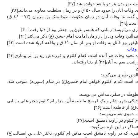
میت بر بدن هر دو با هم خوانده شد.[۳۷]
 آنان را حدود سال ۵۰ ق و در زمان سلطنت معاویه می‌دانند.[۳۸]
برخی گفته‌اند: وفات آنان در زمان حکومت عبدالملک بن مروان (۷۳ – ۸۶ ق)
ست.[۳۹]
ی می‌نویسد: زمانی که همسر عون بن جعفر بود از دنیا رفت.[۴۰]
بدالبر، وفات وی را در زمان امامت امام حسن (ع) ذکر می‌کند.[۴۱]
ر نیز قائل به وفات او پس از سال ۶۱ ق و واقعه کربلا شده است.[۴۲]
 وفات
درباره نحوه وفات هم آمده است که‌ام کلثوم و فرزندش زید بر اثر بیماری[۴۳]
دن سم به آنان[۴۴] از دنیا رفته‌اند.
لدین طبری می‌گوید:
ت است که‌ام کلثوم خواهر امام حسین(ع) در شام (سوریه) متوفی شد.
طوطه در سفرنامه‌اش می‌نویسد:
دیکی شهر شام و یک فرسخ مانده به آن، مزار ام کلثوم دختر علی بن ابی
ع) از فاطمه است.[۴۶]
ت حموی هم می‌نویسد:
م کلثوم در راویه دمشق است.[۴۷]
ساکر در این باره می‌گوید:
بری که در راویه دمشق است مدفن ام کلثوم، دختر علی بن ابیطالب(ع)