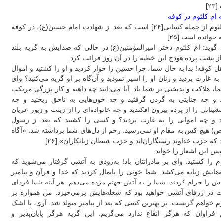
۲]
ام کلثوم در کوفه
ام کلثوم از جمله کسانی[۲۴] است که بعد از شهادت امام حسین(ع)، در کوفه
خوانده است.[۲۵]
گوید: امّ کلثوم دختر امیرالمؤمنین(ع) در حالی که صدایش به گریه بلند
از پشت پرده هودج این خطبه را در آن روز قرائت کرد:
ل کوفه! بدا به حال شما، چرا حسین را خوار کردید و او را کشتید و اموال
 به غارت بردید و زنان او را اسیر نمودید و آن‌گاه بر او گریه می‌کنید؟ وای
ا، هلاکت و بدبختی بر شما باد. آیا می‌دانید چه داهیه و کار بزرگی مرتکب
 و چه جنایتی به گردن گرفتید و چه خون‌هایی به ناحق ریختید و چه
نشینانی را از پرده بیرون افکندید و چه خانواده‌ای را از زینت و زیور عریان
د و چه اموالی را به غارت بردید؟ و کسی را کشتید که بعد از رسول
) هیچ کس به مقام او نمی‌رسید. رحم از دل‌های شما برداشته شد. «آگاه
 که حزب خداوند رستگاران‌اند و حزب شیطان زیانکاران».[۲۶]
س این اشعار را خواند:
م را کشتید. وای بر مادرانتان باد! به‌زودی به آتشی گرفتار می‌شوید که
هایش زبانه می‌کشد. شما خونی را پایمال کردید که خدا و قرآن و پیامبر
ش را حرام کردند. شما را به آتش جهنم مژده می‌دهم. هر آینه شما فردای
 در ژرفای آتشی خواهید بود که شعله‌هایش برمی‌خیزد. من همواره بر
م خواهم گریست. بر بهترین کسی که بعد از پیامبر متولد شد. آری، با اشک
فراوان که هرگز انقاع ندارد می‌گریم. این گریه هرگز پایان‌پذیر و