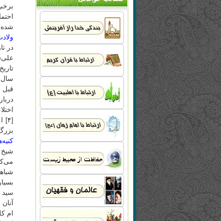
برخی 
احتم
شده 
ولاد
در تا
علی(ع
سال د
قبل ا
دربار
اختلا
[۴]
بزرگ‌
کنیه‌
شیخ م
بسیار
سید م
آنان 
ام کل