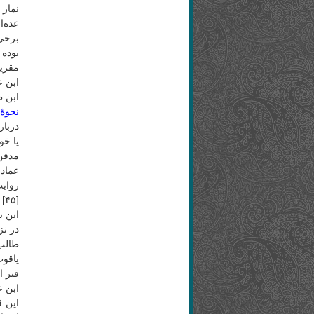
نماز 
عده‌ای وفات
بوده ا
مقریز
ابن ع
ابن طیفو
نحوۀ
یا خورانی
مدفن
عمادا
روای
[۴۵]
ابن ب
در نز
طالب(
یاقو
قبر ا
ابن ع
این ق