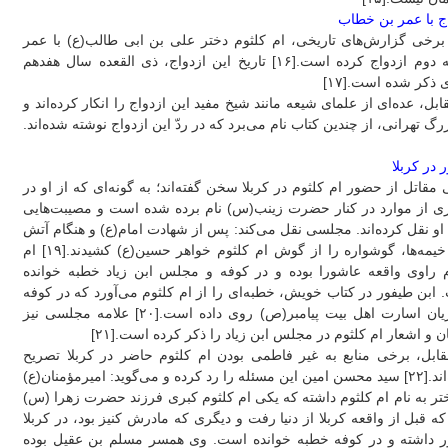
ج با عمر بن خطاب
 برخی گزارش‌های تاریخی، ام کلثوم دختر علی بن ابی طالب(ع) با عمر
خلیفه دوم ازدواج کرده است.[۱۶] تاریخ این ازدواج، ذی القعده سال هفدهم
ذکر شده است.[۱۷]
ابل، عده‌ای از علمای شیعه مانند شیخ مفید این ازدواج را انکار کرده‌اند و
زرگ تهرانی، از چندین کتاب نام می‌برد که در ردّ این ازدواج نوشته شده‌اند.
در کربلا
مقاتل از حضور ام کلثوم در کربلا سخن گفته‌اند؛ به گونه‌ای که از او در
ری از موارد در کنار حضرت زینب(س) نام برده شده است و مصیبت‌هایی
او نقل کرده‌اند. مجلسی نقل می‌کند: پس از شهادت امام(ع) و هنگام آتش
زدن خیمه‌ها، گوشواره را از گوش ام کلثوم خواهر حسین(ع) کشیدند.[۱۹] ام
م راوی واقعه عاشورا بوده و در کوفه و مجلس ابن زیاد خطبه خوانده
ابن طیفور در کتاب خویش، خطبه‌ای را از ام کلثوم می‌آورد که در کوفه
و جریان اسارت اهل بیت پیامبر(ص) روی داده است.[۲۰] علامه مجلسی نیز
 و اشعار ام کلثوم در مجلس ابن زیاد را ذکر کرده است.[۲۱]
ابل، برخی منابع به غیر فاطمی بودن ام کلثوم حاضر در کربلا تصریح
کرده‌اند.[۲۲] سید محسن امین این مسئله را رد کرده و می‌گوید: امیرمؤمنان(ع)
تر به نام ام کلثوم داشته که یکی ام کلثوم کبری فرزند حضرت زهرا (س)
که قبل از واقعه کربلا از دنیا رفت و دیگری که مادرش کنیز بود، در کربلا
 داشته و در کوفه خطبه خوانده است. وی همسر مسلم بن عقیل بوده