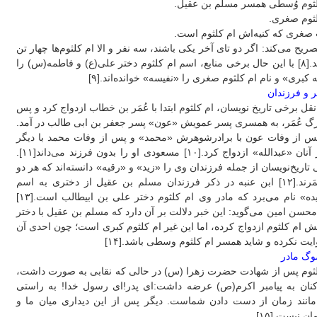
لثوم وُسطی همسر مسلم بن عقیل.
لثوم صغری.
صغری که کنیه‌اش ام کلثوم است.
ریح می‌کند: اگر دو تای آخر یکی باشند، سه نفر و الا ام کلثوم‌ها چهار تن
هستند.[۸] با این حال برخی منابع، اسم ام کلثوم دختر علی(ع) و فاطمه(س) را
ه کبری‌» و نام ام کلثوم صغری را «‌نفیسه‌» خوانده‌اند.[۹]
 و فرزندان
 نقل برخی تاریخ نویسان، ام کلثوم ابتدا با عُمَر بن خطاب ازدواج کرد و پس
گ عُمَر، به همسری پسر عمویش «‌عون‌» پسر جعفر بن ابی طالب در آمد.
س از وفات عون با برادرشوهرش «‌محمد‌» و پس از وفات محمد با دیگر
برادر آنان «‌عبدالله‌» ازدواج کرد.[۱۰] مسعودی او را بدون فرزند می‌داند[۱۱].
تاریخ‌نویسان از جمله فرزندان وی را «‌زید‌» و «‌رقیه‌» دانسته‌اند که هر دو
از عُمَرند.[۱۲] ابن عنبه در ذکر فرزندان مسلم بن عقیل از دختری به اسم
«‌حمیده‌» نام می‌برد که مادر وی ام کلثوم دختر علی بن ابیطالب است.[۱۳]
حسن امین می‌گوید: این خبر دلالت بر آن دارد که مسلم بن عقیل با دختر
 ام کلثوم ازدواج کرده، اما این غیر ام کلثوم کبری است؛ چون احدی آن
ایت نکرده و شاید همسر ام کلثوم وسطی باشد.[۱۴]
وگ مادر
لثوم پس از شهادت حضرت زهرا (س) در حالی که نقابی به صورت داشت،
کنان به پیامبر اکرم(ص) عرضه داشت:‌ای پدر!‌ای رسول خدا! به راستی
 مانند زمان از دست دادن شماست. دیگر پس از این دیداری میان ما و
ان نیست.[۱۵]