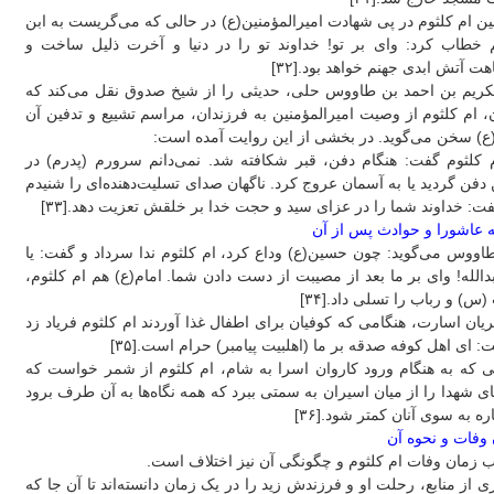
ن ام کلثوم در پی شهادت امیرالمؤمنین(ع) در حالی که می‌گریست به ابن
 خطاب کرد: وای بر تو! خداوند تو را در دنیا و آخرت ذلیل ساخت و
هت آتش ابدی جهنم خواهد بود.[۳۲]
کریم بن احمد بن طاووس حلی، حدیثی را از شیخ صدوق نقل می‌کند که‌
، ام کلثوم از وصیت امیرالمؤمنین به فرزندان، مراسم تشییع و تدفین آن
ع) سخن می‌گوید. در بخشی از این روایت آمده است:
م کلثوم گفت: هنگام دفن، قبر شکافته شد. نمی‌دانم سرورم (پدرم) در
دفن گردید یا به آسمان عروج کرد. ناگهان صدای تسلیت‌دهنده‌ای را شنیدم
ت: خداوند شما را در عزای سید و حجت خدا بر خلقش تعزیت دهد.[۳۳]
 عاشورا و حوادث پس از آن
اووس می‌گوید: چون حسین(ع) وداع کرد، ام کلثوم ندا سرداد و گفت: یا
بدالله! وای بر ما بعد از مصیبت از دست دادن شما. امام(ع) هم ام کلثوم،
(س) و رباب را تسلی داد.[۳۴]
یان اسارت، هنگامی که کوفیان برای اطفال غذا آوردند ام کلثوم فریاد زد
:‌ ای اهل کوفه صدقه بر ما (اهلبیت پیامبر) حرام است.[۳۵]
ی که به هنگام ورود کاروان اسرا به شام، ام کلثوم از شمر خواست که
 شهدا را از میان اسیران به سمتی ببرد که همه نگاه‌ها به آن طرف برود
ره به سوی آنان کمتر شود.[۳۶]
وفات و نحوه آن
ب زمان وفات ام کلثوم و چگونگی آن نیز اختلاف است.
ی از منابع، رحلت او و فرزندش زید را در یک زمان دانسته‌اند تا آن جا که