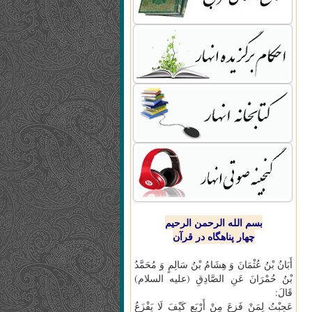
بسم الله الرحمن الرحیم
چهار پناهگاه در قرآن
أَبَانُ بْنُ عُثْمَانَ وَ هِشَامُ بْنُ سَالِمٍ وَ مُحَمَّدُ
بْنُ حُمْرَانَ عَنِ الصَّادِقِ (علیه السلام)
قَالَ:
عَجِبْتُ لِمَنْ فَزِعَ مِنْ أَرْبَعٍ كَيْفَ لَا يَفْزَعُ