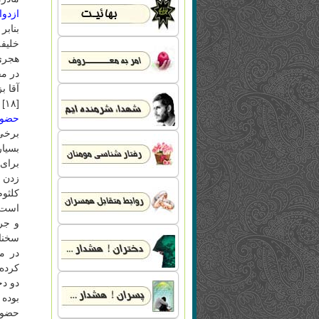
ازدوا
بنابر
هجری 
در مق
آقا ب
[۱۸]
حضور 
برخی 
بسیا
برای 
کلثو
است. 
سخنان
در مق
دو دخ
بوده 
حضور