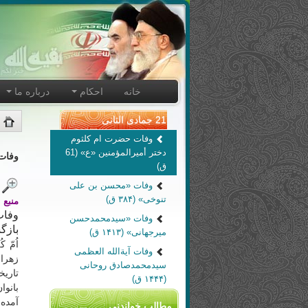
خانه
احکام
درباره ما
21 جمادی الثانی
وفات حضرت ام کلثوم
دختر أمیرالمؤمنین «ع» (61
وفات 
ق)
وفات «محسن بن علی
تنوخی» (۳۸۴ ق)
منبع 
وفا
وفات «سيدمحمدحسن
بازگ
ميرجهانی» (۱۴۱۳ ق)
اُمّ 
وفات آیةالله العظمی
زهرا
سیدمحمدصادق روحانی
تاریخ
(۱۴۴۴ ق)
بانوا
آمده
مطالب خواندنی