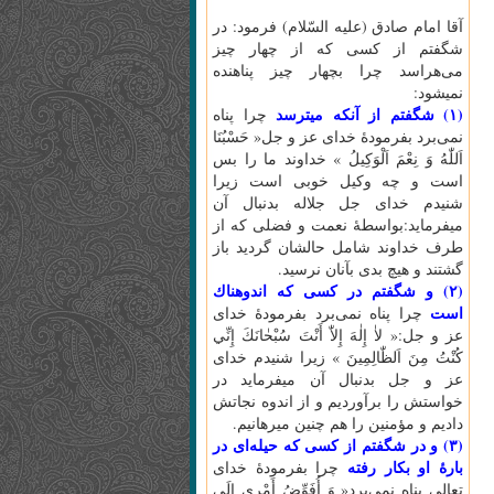
آقا امام صادق (عليه السّلام) فرمود: در
شگفتم از كسى كه از چهار چيز
مى‌هراسد چرا بچهار چيز پناهنده
نميشود:
(۱) شگفتم از آنكه ميترسد
چرا پناه
نمى‌برد بفرمودۀ خداى عز و جل« حَسْبُنَا
اَللّٰهُ‌ وَ نِعْمَ‌ اَلْوَكِيلُ‌ » خداوند ما را بس
است و چه وكيل خوبى است زيرا
شنيدم خداى جل جلاله بدنبال آن
ميفرمايد:بواسطۀ نعمت و فضلى كه از
طرف خداوند شامل حالشان گرديد باز
گشتند و هيچ بدى بآنان نرسيد.
(۲) و شگفتم در كسى كه اندوهناك
است
چرا پناه نمى‌برد بفرمودۀ خداى
عز و جل:« لاٰ إِلٰهَ‌ إِلاّٰ أَنْتَ‌ سُبْحٰانَكَ‌ إِنِّي
كُنْتُ‌ مِنَ‌ اَلظّٰالِمِينَ‌ » زيرا شنيدم خداى
عز و جل بدنبال آن ميفرمايد در
خواستش را برآورديم و از اندوه نجاتش
داديم و مؤمنين را هم چنين ميرهانيم.
(۳) و در شگفتم از كسى كه حيله‌اى در
بارۀ او بكار رفته
چرا بفرمودۀ خداى
تعالى پناه نمى‌برد« وَ أُفَوِّضُ‌ أَمْرِي إِلَى