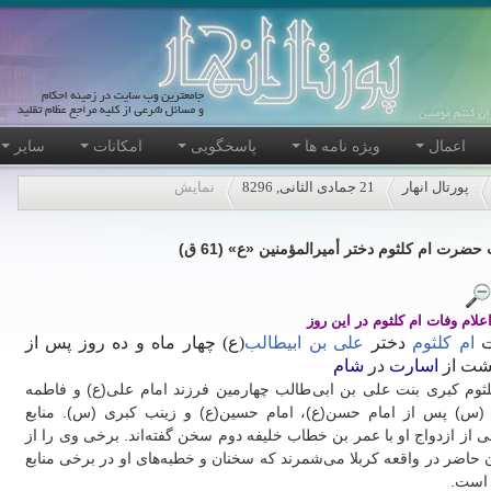
اعمال
ویژه نامه ها
پاسخگویی
امکانات
سایر
پورتال انهار
21 جمادی الثانی, 8296
نمایش
حضرت ام کلثوم دختر أمیرالمؤمنین «ع» (61 ق)
اعلام وفات ام کلثوم در این روز
ت
ام کلثوم
دختر
علی بن ابیطالب
(ع) چهار ماه و ده روز پس از
شت از
اسارت
در
شام
کُلثوم کبری بنت علی بن ابی‌طالب چهارمین فرزند امام علی(ع) و فاطمه
 (س) پس از امام حسن(ع)، امام حسین(ع) و زینب کبری (س). منابع
ی از ازدواج او با عمر بن خطاب خلیفه دوم سخن گفته‌اند. برخی وی را از
ن حاضر در واقعه کربلا می‌شمرند که سخنان و خطبه‌های او در برخی منابع
 است.