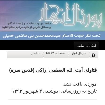
امکانات سایت
فتاوای آیت الله العظمی اراکی (قدس سره)
پورتال انهار
استخاره, 10927
نمایش
خانه
موردی یافت نشد
تاریخ به روزرسانی: دوشنبه, ۳ شهریور ۱۳۹۳
احکام
درباره ما
اعمال
ویژه نامه ها
پاسخگویی