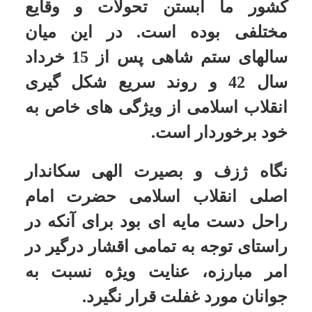
نگاه ژزف و بصیرت الهی سکاندار
امکانات
اصلی انقلاب اسلامی حضرت امام
راحل دست مایه ای بود برای آنکه در
سایر
راستای توجه به تمامی اقشار درگیر در
کاربر میهمان
امر مبارزه، عنایت ویژه نسبت به
جوانان مورد غفلت قرار نگیرد.
تأمل و تدبر در پیام ها، اعلامیه ها و
سخنرانیهای امام عزیز در طول
سالهاای قبل و بعد از پیروزی انقلاب
اسلامی، نشان از این نکته مهم است
که چگونه ایشان از سر آگاهی جان و
روان نسل جوان جامعه را مورد خطاب
قرار داده و آنان را مرحله به مرحله به
سوی قله های شرف و انسانیت
رهنمون ساخت و از این رهگذر پیروزی
و تداوم انقلاب را در میان امواج
سهمگین ابتلائات تضمین نمود.