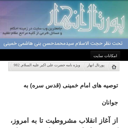
امکانات سایت
توصیه های امام خمینی (قدس سره) به
پورتال انهار
ویژه نامه حضرت علی اکبر علیه السلام, 982
خانه
جوانان
نمایش
احکام
از آغاز انقلاب مشروطیت تا به امروز،
کشور ما ابستن تحولات و وقایع
درباره ما
مختلفی بوده است. در این میان
اعمال
سالهای ستم شاهی پس از 15 خرداد
سال 42 و روند سریع شکل گیری
ویژه نامه ها
انقلاب اسلامی از ویژگی های خاص به
خود برخوردار است.
پاسخگویی