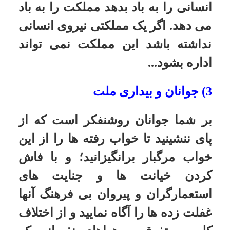
فداکاری ملت ما برای اسلام و شهادت
را فوز عظیم دانستن، رمز پیروزی
بود...
5) راه جوانان راه خدا
به داد این مملکت رسید ای جوانها! ای
متوجهین!ای اشخاصی که برای دیانت
می خواهید کار بکنید و شما را منحرف
می کنند به راه دیگر! مع ذلک به شما
توصیه می کنم که حفظ کنید وحدت
خودتان را، و به شما مژده می دهم که
مع ذلک پیروز هستیئ. این خرابکارها به
جهنم می روند و شما جوانهای عزیز
راهتان راه خداست. برای خداست و
پیروز خواهید شد.
منبع: جوانان از دیدگاه امام خمینی،
موسسه تنظیم و نشر آثار امام خمینی
(قدس سره)