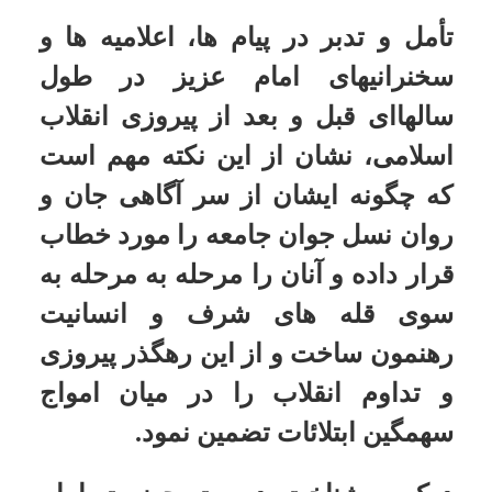
درک و شناخت درست حضرت امام
(قدس سره) از مراتب و کمالات انسان
و نیارهای واقعی جوانان، سبب توجه و
تذکر نکات مورد لزوم به نوجوانان و
جوانان جامعه شد. [که دراینجا به برخی
از این توصیه ها و هشدارها اشاره می
نماییم ]:
1) منحرف کردن جوانان با اسامی
فریبنده:
فرهنگ مسموم استعمار تا اعماق
قصبات و دهات ممکالک اسلامی رخنه
کرده فرهنگ قرآن را عقب زده و
نوباوگان ما را فوج فوج در خدمت
بیگانگان و مستعمرین در می آورد، و
هر روز با نغمه تازه با اسامی فریبنده
جوانان ما را منحرف می کند. بر شما
ملت عزیز اسلام که برای ادای مناسک
حج در این سرزمین وحی اجتماع کرده