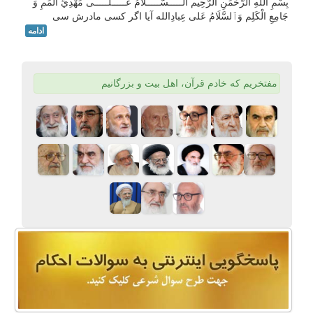
بِسْمِ اللهِ الرَّحْمَنِ الرَّحِيم الـــــسَّـــــلاَمُ عَـــــلَـــــى مَهْدِيِّ الْمَمِ وَ
جَامِعِ الْكَلِم وَٱلسَّلَامُ عَلی عِبادِالله آیا اگر کسی مادرش سی
ادامه
مفتخریم که خادم قرآن، اهل بیت و بزرگانیم