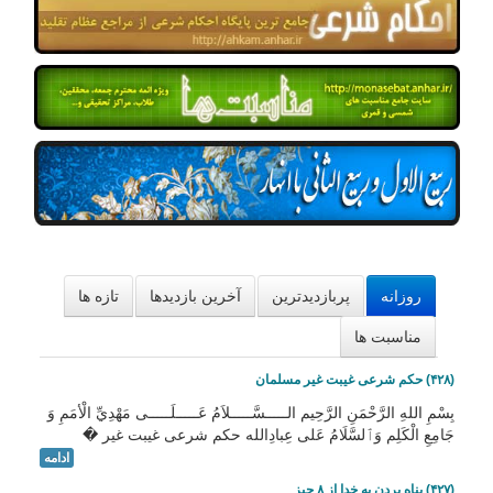
امکانات
سایر
کاربر میهمان
روزانه
پربازدیدترین
آخرین بازدیدها
تازه ها
مناسبت ها
(۴۲۸) حکم شرعی غیبت غیر مسلمان
بِسْمِ اللهِ الرَّحْمَنِ الرَّحِيم الـــــسَّـــــلاَمُ عَـــــلَـــــى مَهْدِيِّ الْأمَمِ وَ
جَامِعِ الْكَلِم وَٱلسَّلَامُ عَلی عِبادِالله حکم شرعی غیبت غیر �
ادامه
(۴۲۷) پناه بردن به خدا از ۸ چیز