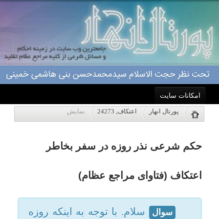
امکانات سایت
حکم شرعی نذر روزه در سفر بخاطر
پورتال انهار
اعتکاف, 24273
نمایش
خانه
اعتکاف (فتاوای مراجع عظام)
احکام
سلام. با توجه به اینکه روزه
سوال
برای مسافری که نمازش شکسته
درباره ما
است صحیح نمیباشد، حال اگر پیش
از مسافرت نذر کرده باشد در سفر
اعمال
روزه بگیرد، آیا روزه واجب میشود و
اعتکاف صحیح است؟
ویژه نامه ها
مرجع تقلید: فتاوای مراجع عظام
پاسخگویی