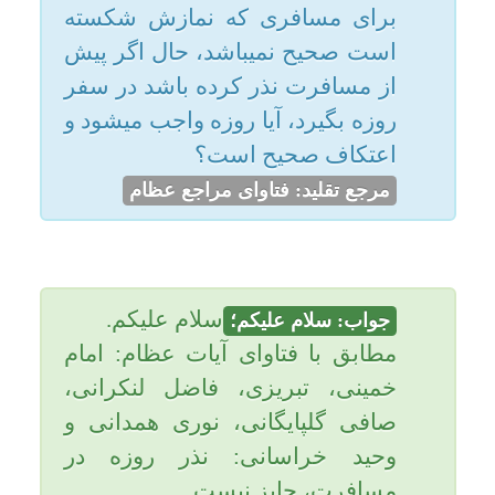
امکانات
سلام علیکم.
جواب: سلام علیکم؛
مطابق با فتاوای آيات عظام: امام
سایر
خمینی، تبريزى، فاضل لنکرانی،
کاربر میهمان
صافى گلپایگانی، نورى همدانی و
وحيد خراسانی: نذر روزه در
مسافرت، جايز نيست.
مطابق با فتاوای آيات عظام: بهجت،
امام خامنه‏ اى و سيستانى: نذر روزه
در مسافرت جايز و صحيح است.
مطابق با فتوای آيةالله مكارم
شیرازی: نذر روزه در مسافرت
اشكال دارد و البته اگر نذر كرد،
احتياط واجب آن است كه به نذر
خود عمل كند.
=====
البته برای صحیح بودن نذر در سفر،
انسان باید قبل از مسافرت نذر کند.
یاحقّ.