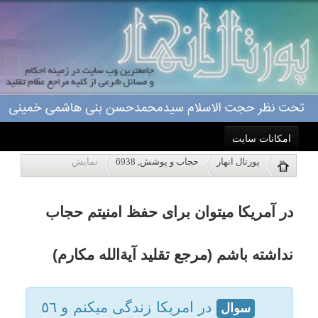
امکانات سایت
در آمریکا میتوان برای حفظ امنیتم حجاب
پورتال انهار
حجاب و پوشش, 6938
نمایش
خانه
نداشته باشم (مرجع تقلید آیةالله مکارم)
احکام
در امريكا زندگى ميكنم و ٥٦
سوال
سال دارم و يائسه هستم. مدتى
درباره ما
است كه دارن خانم هاى با حجاب را
اذيت ميكنند. ايا ميتونم روسرى
اعمال
نپوشم ولى لباسهاى پوشيده بپوشم
چون یائسه هستم.
ویژه نامه ها
مرجع تقلید: حضرت آیت الله العظمی
مکارم شیرازی(مدظله)
پاسخگویی