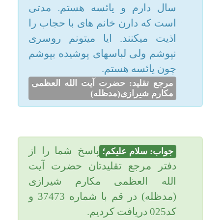
امکانات
پاسخ شما را از
جواب: سلام علیکم؛
سایر
دفتر مرجع تقلیدتان حضرت آیت
الله العظمی مکارم شیرازی
کاربر میهمان
(مدظله) در قم با شماره 37473 و
کد025 دریافت کردیم.
=====
اگر بتوانید مهاجرت کنید واجب
هست مهاجرت کنید و جای خود را
تغییر بدهید که اذیت نشید و مجبور
به ترک حجاب نشید.
اگر مجبور به ماندن هستید و به هیچ
وجه نمیتوانید نقل مکان کنید؛ یا
موهای خود را داخل کلاه بگذارید و
یا از کلاه گیس استفاده کنید. یاحقّ.
تاریخ به روزرسانی: دوشنبه, ۱۱ بهمن ۱۳۹۵