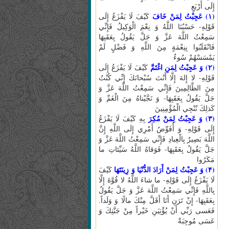
إِلَى أَرْبَعٍ
(۱) عَجِبْتُ لِمَنْ خَافَ
كَيْفَ لَا يَفْزَعُ إِلَى
قَوْلِهِ- حَسْبُنَا اللَّهُ وَ نِعْمَ الْوَكِيلُ فَإِنِّي
سَمِعْتُ اللَّهَ عَزَّ وَ جَلَّ يَقُولُ بِعَقَبِهَا
فَانْقَلَبُوا بِنِعْمَةٍ مِنَ اللَّهِ وَ فَضْلٍ لَمْ
يَمْسَسْهُمْ سُوءٌ
(۲) وَ عَجِبْتُ لِمَنِ اغْتَمَّ
كَيْفَ لَا يَفْزَعُ إِلَى
قَوْلِهِ- لا إِلهَ إِلَّا أَنْتَ سُبْحانَكَ إِنِّي كُنْتُ
مِنَ الظَّالِمِينَ فَإِنِّي سَمِعْتُ اللَّهَ عَزَّ وَ
جَلَّ يَقُولُ بِعَقَبِهَا- وَ نَجَّيْناهُ مِنَ الْغَمِّ وَ
كَذلِكَ نُنْجِي الْمُؤْمِنِينَ
(۳) وَ عَجِبْتُ لِمَنْ مُكِرَ
بِهِ كَيْفَ لَا يَفْزَعُ
إِلَى قَوْلِهِ- وَ أُفَوِّضُ أَمْرِي إِلَى اللَّهِ إِنَّ
اللَّهَ بَصِيرٌ بِالْعِبادِ فَإِنِّي سَمِعْتُ اللَّهَ عَزَّ وَ
جَلَّ يَقُولُ بِعَقَبِهَا- فَوَقاهُ اللَّهُ سَيِّئاتِ ما
مَكَرُوا
(۴) وَ عَجِبْتُ لِمَنْ أَرَادَ الدُّنْيَا وَ زِينَتَهَا
كَيْفَ
لَا يَفْزَعُ إِلَى قَوْلِهِ- ما شاءَ اللَّهُ لا قُوَّةَ إِلَّا
بِاللَّهِ فَإِنِّي سَمِعْتُ اللَّهَ عَزَّ وَ جَلَّ يَقُولُ
بِعَقَبِهَا- إِنْ تَرَنِ أَنَا أَقَلَّ مِنْكَ مالًا وَ وَلَداً.
فَعَسى‏ رَبِّي أَنْ يُؤْتِيَنِ خَيْراً مِنْ جَنَّتِكَ وَ
عَسَى مُوجِبَةٌ