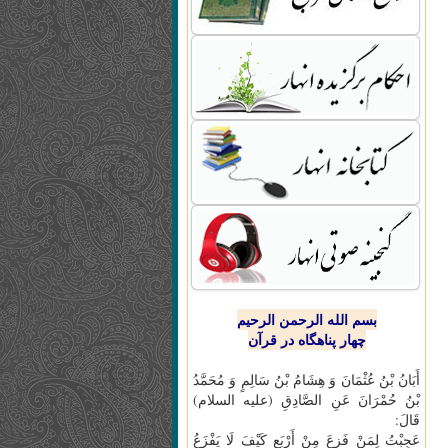
بسم الله الرحمن الرحیم
چهار پناهگاه در قرآن
أَبَانُ بْنُ عُثْمَانَ وَ هِشَامُ بْنُ سَالِمٍ وَ مُحَمَّدُ
بْنُ حُمْرَانَ عَنِ الصَّادِقِ (علیه السلام)
قَالَ:
عَجِبْتُ لِمَنْ فَزِعَ مِنْ أَرْبَعٍ كَيْفَ لَا يَفْزَعُ