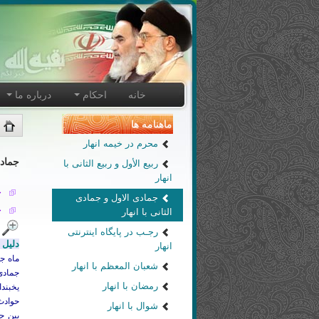
خانه
احکام
درباره ما
ماهنامه ها
محرم در خیمه انهار
جمادی
ربیع الأول و ربیع الثانی با
انهار
ج
جمادی الاول و جمادی
ج
الثانی با انهار
رجـب در پایگاه اینترنتی
دلیل 
انهار
ماه جم
شعبان المعظم با انهار
جمادی 
رمضان با انهار
یخبندا
شوال با انهار
بین ح