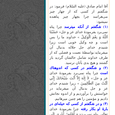
آقا امام صادق (عليه السّلام) فرمود: در
شگفتم از كسى كه از چهار چيز
مى‌هراسد چرا بچهار چيز پناهنده
نميشود:
(۱) شگفتم از آنكه ميترسد
چرا پناه
نمى‌برد بفرمودۀ خداى عز و جل« حَسْبُنَا
اَللّٰهُ‌ وَ نِعْمَ‌ اَلْوَكِيلُ‌ » خداوند ما را بس
است و چه وكيل خوبى است زيرا
شنيدم خداى جل جلاله بدنبال آن
ميفرمايد:بواسطۀ نعمت و فضلى كه از
طرف خداوند شامل حالشان گرديد باز
گشتند و هيچ بدى بآنان نرسيد.
(۲) و شگفتم در كسى كه اندوهناك
است
چرا پناه نمى‌برد بفرمودۀ خداى
عز و جل:« لاٰ إِلٰهَ‌ إِلاّٰ أَنْتَ‌ سُبْحٰانَكَ‌ إِنِّي
كُنْتُ‌ مِنَ‌ اَلظّٰالِمِينَ‌ » زيرا شنيدم خداى
عز و جل بدنبال آن ميفرمايد در
خواستش را برآورديم و از اندوه نجاتش
داديم و مؤمنين را هم چنين ميرهانيم.
(۳) و در شگفتم از كسى كه حيله‌اى در
بارۀ او بكار رفته
چرا بفرمودۀ خداى
تعالى پناه نمى‌برد« وَ أُفَوِّضُ‌ أَمْرِي إِلَى