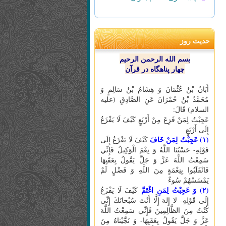
حدیث روز
بسم الله الرحمن الرحیم
چهار پناهگاه در قرآن
أَبَانُ بْنُ عُثْمَانَ وَ هِشَامُ بْنُ سَالِمٍ وَ
مُحَمَّدُ بْنُ حُمْرَانَ عَنِ الصَّادِقِ (علیه
السلام) قَالَ:
عَجِبْتُ لِمَنْ فَزِعَ مِنْ أَرْبَعٍ كَيْفَ لَا يَفْزَعُ
إِلَى أَرْبَعٍ
(۱) عَجِبْتُ لِمَنْ خَافَ
كَيْفَ لَا يَفْزَعُ إِلَى
قَوْلِهِ- حَسْبُنَا اللَّهُ وَ نِعْمَ الْوَكِيلُ فَإِنِّي
سَمِعْتُ اللَّهَ عَزَّ وَ جَلَّ يَقُولُ بِعَقَبِهَا
فَانْقَلَبُوا بِنِعْمَةٍ مِنَ اللَّهِ وَ فَضْلٍ لَمْ
يَمْسَسْهُمْ سُوءٌ
(۲) وَ عَجِبْتُ لِمَنِ اغْتَمَّ
كَيْفَ لَا يَفْزَعُ
إِلَى قَوْلِهِ- لا إِلهَ إِلَّا أَنْتَ سُبْحانَكَ إِنِّي
كُنْتُ مِنَ الظَّالِمِينَ فَإِنِّي سَمِعْتُ اللَّهَ
عَزَّ وَ جَلَّ يَقُولُ بِعَقَبِهَا- وَ نَجَّيْناهُ مِنَ