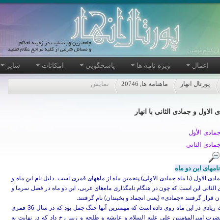
اعمال
ویژه نامه ها
پاسخگویی
امکانات
سایر
پورتال انهار
ماهنامه ها, 20746
نمایش
 الاول و جمادی الثانی با انهار
مادی الأول
مادی الثانی
نامهای این دو ماه
ادی الاول (یا ماه جمادی الاولی) پنجمین ماه از ماههای قمری است. دلیل نام این ماه و
الثانی این است که چون در هنگام نامگذاری ماه‌های عربی، این دو ماه در فصل سرما و
ن قرار گرفتند «جمادی» (یعنی انجماد و یخبندان) نام گرفتند.
حوادث زیادی در این ماه روی داده است که مهمترین آنها جنگ جمل بود که در سال 36 قمری
ضرت امیرالمؤمنین علی علیه السلام و عایشه و طلحه و زبیر رخ داد که در نهایت به