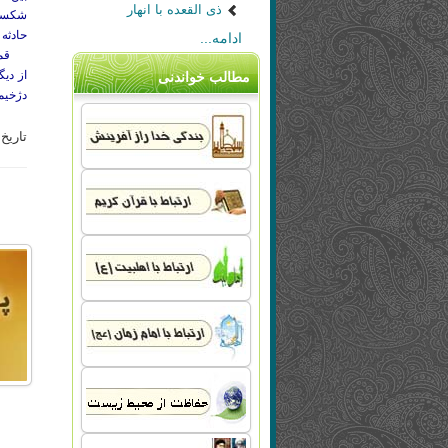
ذی القعده با انهار
شکست 
حادثه
ادامه...
11 قمری روی داد.
از دیگ
مطالب خواندنی
دژخیمان 
تاریخ به