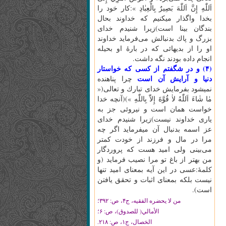
اَللّٰهِ‌ إِنَّ‌ اَللّٰهَ‌ بَصِيرٌ بِالْعِبٰادِ »:كار خود را
بخدا واگذار ميكنيم كه خداوند بحال
بندگان بينا است)زيرا شنيدم خداى
بزرگ و پاك بدنبالش مى‌فرمايد خداوند
او را از بديهائى كه در بارۀ او بحيله
انجام داده بودند نگه داشت.
(۴) و در شگفتم از كسى كه خواستار
دنيا و آرايش آن است
چرا پناهنده
نميشود بفرمايش خداى تبارك و تعالى(«
مٰا شٰاءَ اَللّٰهُ‌ لاٰ قُوَّةَ‌ إِلاّٰ بِاللّٰهِ‌ »)(آنچه خدا
خواست همان است و نيروئى جز به
يارى خداوند نيست)زيرا شنيدم خداى
عز اسمه بدنبال آن ميفرمايد اگر چه
مرا در مال و فرزند از خودت كمتر
مى‌بينى ولى اميد هست كه پروردگار
من بهتر از باغ تو مرا نصيب فرمايد (و
كلمۀ:عسى در اين آيه بمعناى اميد تنها
نيست بلكه بمعناى اثبات و تحقق يافتن
است).
من لا يحضره الفقيه، ج‏۴، ص: ۳۹۲؛
الأمالي( للصدوق)، ص: ۶؛
الخصال، ج‏۱، ص: ۲۱۸.