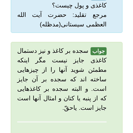
مطمئن شوید آنها را از چيزهایی
امکانات
ساخته اند که سجده بر آن جایز
است. و البته سجده بر كاغذهايی
سایر
كه از پنبه يا كتان و امثال آنها است
جايز است. یاحقّ.
کاربر میهمان
تاریخ به روزرسانی: پنجشنبه, ۱۹ دی ۱۳۹۲