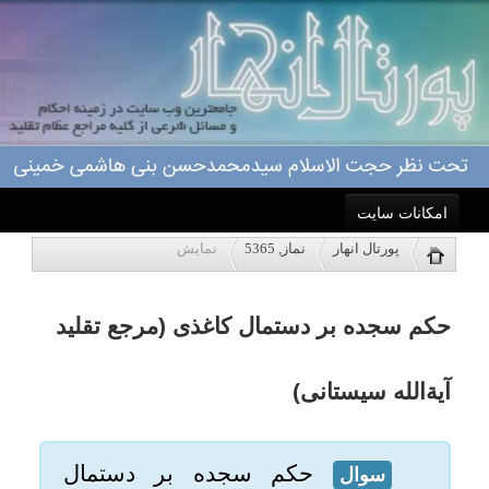
امکانات سایت
حکم سجده بر دستمال کاغذی (مرجع تقلید
پورتال انهار
نماز, 5365
نمایش
خانه
آیةالله سیستانی)
احکام
حکم سجده بر دستمال
سوال
کاغذی و پول چیست؟
درباره ما
مرجع تقلید: حضرت آیت الله
اعمال
العظمی سیستانی(مدظله)
ویژه نامه ها
سجده بر كاغذ و نیز دستمال
جواب
پاسخگویی
كاغذی جايز نيست مگر اینکه