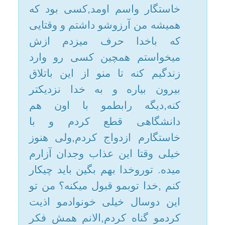
این ماه مبارک توبه و استغفار کنید و یقینا
خدای مهربان که آمرزنده گناهان است توبه
همه ما گنهکاران را میبخشد و می آمرزد.
لزومی ندارد به شوهرتان به
اصطلاح به عنوان صداقت چیزی از
روابط گذشته بگویید زیرا گفتن و
توضیح دادن روابط گذشته خود نیز
گناه و حرام هست و شما به ایشان
هم خیانت نکرده اید زیرا خیانت به
شوهر زمانی خیانت محسوب
میشود که نسان با داشتن شوهر با
نامحرم در ارتباط باشد.
توکل به خدا کنید و به خواستگار
جدید وارد گفتگو بشوید که اگر
دارای شرایط مناسب دینی و
اخلاقی باشد به لطف خدای سبحان
ازدواج انجام شود.
*****
دخترم؛ توبه و قبولى توبه از
نعمت‌های كم نظير الهى است و