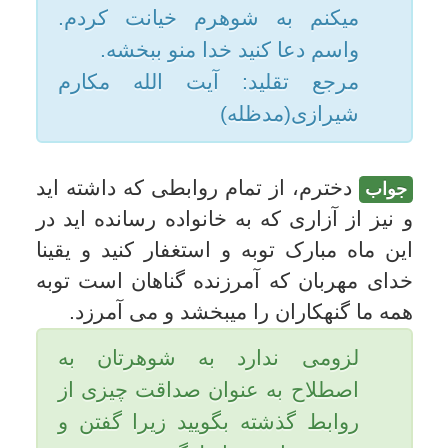
داراى آثار و نتايج بسيار درخشانى
است.
توبه حقيقى طوری گنهكار را
دگرگون مى‌كند، كه گويى اصلاً گناه
نكرده است.
امام باقر (عليه السلام) میفرمايد:
«التائب من الذنب كمن لا ذنب له»؛
توبه كننده از گناه مانند آن است كه
گناهى نكرده است.
توبه حقيقى موجب پرده‌پوشى و
نابودى آثار گناه مى‌گردد.
امام صادق (عليه السلام) میفرماید:
«هنگامى كه بنده توبه حقيقى كرد،
خداوند او را دوست مى‌دارد، و در
دنيا و آخرت گناهان او را
مى‌پوشاند، هر چه از گناهان كه دو
فرشته موكل بر او برايش
نوشته‌اند از يادشان ببرد و به
اعضاى بدن وحى مى‌كند كه گناهان
او را پنهان كنيد.و به نقاط زمين (كه
او در آن گناه كرده) فرمان مى‌دهد