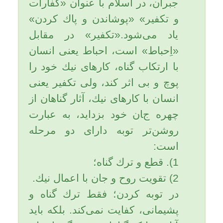
وآله وسلم رسید و عرض کرد: یا
نبی الله! زنی فرزند خود را کشته
است و مرتکب قتل شده است آیا
راهی برای توبه دارد؟ حضرت
فرمودند: قسم به کسی که جان
من به دست اوست اگر آن زن
هفتاد پیامبر را بکشد و سپس توبه
کند و پشیمان شود و خداوند بداند
که هرگز مجددا به معصیت باز نمی
گردد خدای سبحان توبه اش را
قبول می کند و اورا می بخشد!
زیرا در توبه از بین مغرب تا مشرق
باز است و کسی که توبه کند مانند
آن است که اصلا گناهی انجام نداده
است.
*****
برای رسیدن به خیر و خوشبختی و
موفقیّت در زندگی و برکت و رزق
و روزی فراوان و سلامتی؛ چند
توصیه به شما دارم:
1- گناه نکنید.