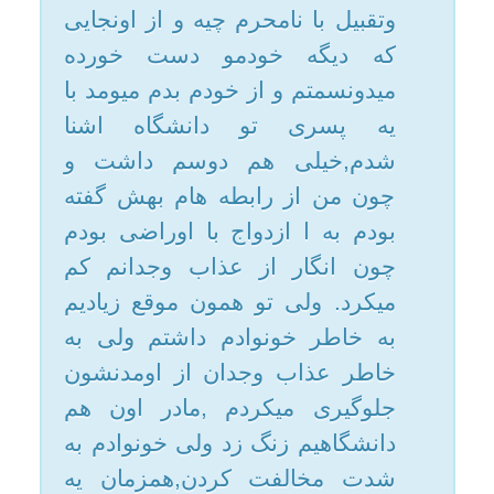
خاستگار واسم اومد,کسی بود که
همیشه من آرزوشو داشتم و وقتایی
که باخدا حرف میزدم ازش
میخواستم همچین کسی رو وارد
زندگیم کنه تا منو از این باتلاق
بیرون بیاره و به خدا نزدیکتر
کنه,دیگه رابطمو با اون هم
دانشگاهی قطع کردم و با
خاستگارم ازدواج کردم,ولی هنوز
خیلی وقتا این عذاب وجدان آزارم
میده. توروخدا بهم بگین باید چیکار
کنم ,خدا توبمو قبول میکنه؟ من تو
این دوسال خیلی خونوادمو اذیت
کردمو گناه کردم,الانم همش فکر
میکنم به شوهرم خیانت کردم.
واسم دعا کنید خدا منو ببخشه.
مرجع تقلید: آیت الله مکارم
شیرازی(مدظله)
دخترم، از تمام روابطی که داشته اید
جواب
و نیز از آزاری که به خانواده رسانده اید در