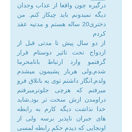
شدم,ولی هربار پشیمون میشدم
امکانات
ولدم,انگار داشتم توی یه باتلاق فرو
میرفتم که هرچی جلوترمیرفتم
سایر
دراومدن ازش سخت تر بود,شاید
خدا نذاشت دیگه کارم به رابطه
کاربر میهمان
های جبران ناپذیر برسه ولی از
اونجایی که دیدم حکم رابطه لمسی
وتقبیل با نامحرم چیه و از اونجایی
که دیگه خودمو دست خورده
میدونسمتم و از خودم بدم میومد با
یه پسری تو دانشگاه اشنا
شدم,خیلی هم دوسم داشت و
چون من از رابطه هام بهش گفته
بودم به ا ازدواج با اوراضی بودم
چون انگار از عذاب وجدانم کم
میکرد. ولی تو همون موقع زیادیم
به خاطر خونوادم داشتم ولی به
خاطر عذاب وجدان از اومدنشون
جلوگیری میکردم ,مادر اون هم
دانشگاهیم زنگ زد ولی خونوادم به
شدت مخالفت کردن,همزمان یه