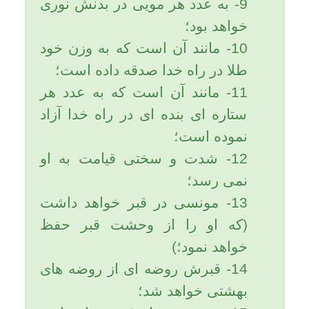
می كند كه فرمودند: "خداوند متعال
با حضرت موسی تكلم كرد،
حضرت موسی فرمود:خدای من.
كسی كه نمازها را در وقتش به
جای آورد چه پاداشی دارد؟ خداوند
فرمود:حاجت و درخواستش را به
او عطا می كنم و بهشتم را برایش
مباح می گردانم.
آقا رسول الله (صلی الله علیه و آله
و سلّم) کسی که نماز را سبک
بشمارد خداوند او را به شش بلای
در دنیا گرفتار میکند:
1-. خير و بركت را از عمر او برمى
دارد.
2-. خير و بركت را از روزى اش
برمى دارد.
3-. نشانه صالحان را از چهره او
محو مى فرمايد.
4-. در برابر اعمالى كه انجام داده
اجر و پاداش به او داده نمى شود.
5-. دعاى او به سوى آسمان بالا