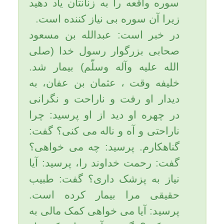
خداوند تعالي نمي رساند آن هم
احساني كه محض تحصيل رضاي
پروردگار باشد.».
امام باقر (علیه السلام) مي فرمايد:
«خوشا به حال كسي كه به پدر و
مادر خود نيكي كند، زيرا خداوند بر
عمر او مي افزايد»
امام صادق(علیه السلام) مي
فرمايد: «خداوند دعاي سه كس را
رد نخواهد كرد: دعاي پدر در حق
فرزند در هنگام نيكي به او، دعاي
پدر بر ضد فرزند(نفرين) هنگامي
كه مورد عاق او واقع شود و دعاي
مظلوم بر ظالم.»
کمیل بن زیاد مى‏گوید : امیر
المؤمنین (علیه السلام) همواره به
نیکى بر پدر و مادر تشویق مى‏کرد و
مى‏فرمود : «فرزندان من! بر شما
باد به نیکى بر پدر و مادر که در
دعاى آنها هم بهبودى است و هم
نابودى».