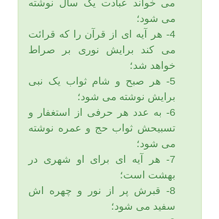
امام صادق (عليه السّلام)
مي‌فرمايند: «انّ ادني ما اصنع
بالعبد اذا آثر شهوته علي طاعتي
ان احرمه لذيذ مناجاتي؛ هر بنده‌اي
كه خواهش نفس خود را بر طاعت
من اختيار نمود كمترين كاري كه
دربارة او انجام دهم اين است كه او
را از لذّت مناجاتم محروم
مي‌سازم.».
رسول خدا (صلّي الله عليه و آله و
سلّم) می فرماید: بدانيد و هوشيار
باشيد همانا در قيامت بنده‌ را به
خاطر يكي از گناهانش صدسال
حبس مي‌كنند در حالي كه او به
حوراني نگاه مي‌كند كه در بهشت
براي او آماده شده‌اند و به نماز و
نعمت مشغولند.
2- نمازها، «خصوصاً نماز صبح» را
حتماً اول وقت بخوانید.
حضرت عبدالعظیم حسنی از امام
حسن عسكری(علیه السلام) روایت