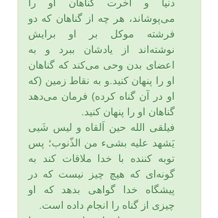
چهره جان خود بزدايد، به عبارت
روشن‌تر توبه داراى دو مرحله
است:
1). قطع و ترك گناه؛
2) تقويت روح و جان با اعمال نيك.
در توبه کردن؛ فقط ترك گناه و
پشيمانى، كفايت نمى‌كند. بلكه بايد
آثارى را كه گناهان در زندگى انسان
پديد آورده‌اند با كارهاى نيك، جبران
و اصلاح نمود !به همین دلیل به: 1).
قطع و ترك گناه؛ و 2) تقويت روح و
جان با اعمال نيك. توصیه شده
است.
پیامبر اکرم (صلی الله علیه وآله و
سلّم) میفرماید: کسی که از گناهش
توبه کند :
1- خداوند برایش در دنیا و آخرت
هزار در رحمت می گشاید؛
2- هر صبح و شب در رضایت خدا
است؛
3- برای هر رکعت نماز مستحبی که