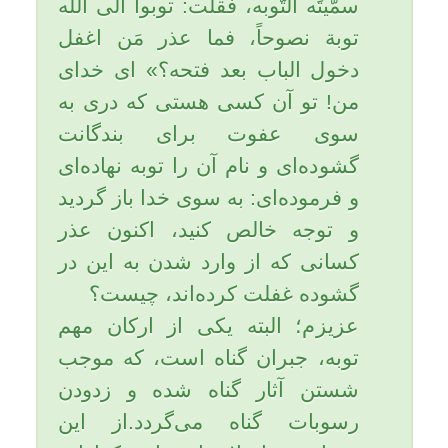
12- شدت و سختی قیامت به او
نمی رسد؛
13- مونسی در قبر خواهد داشت
(که او را از وحشت قبر حفظ
خواهد نمود؛)
14- قبرش روضه ای از روضه های
بهشتی خواهد شد؛
15- هر روز هزار فرشته او را در
قبرش زیارت می کنند؛
16- درقیامت از قبر خارج می شود
درحالی که هفتاد لباس از حلّه
برتنش، و تاجی از رحمت
برسراوست؛
17- در قیامت زیر سایه عرش الهی
همراه با انبیاء و شهداء خواهد بود و
می خورد و می نوشد تا زمانی که
خداوند از حساب خلایق فارغ شود
سپس به سوی بهشت روانه می
گردد.
در حدیث دیگری وارد شده که زنی
خدمت پیامبر اکرم صلی الله علیه