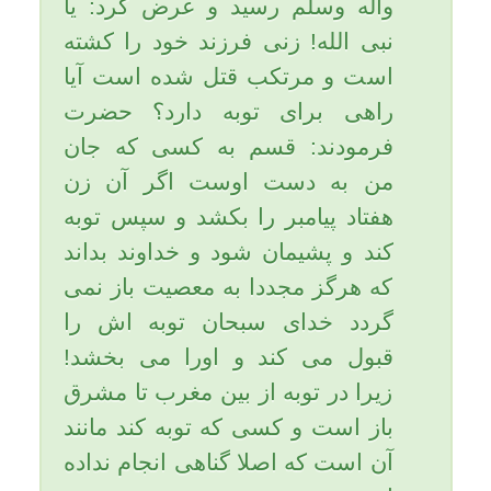
در چهره او دید از او پرسید: چرا
ناراحتی و آه و ناله می کنی؟ گفت:
گناهکارم. پرسید: چه می خواهی؟
گفت: رحمت خداوند را، پرسید: آیا
نیاز به پزشک داری؟ گفت: طبیب
حقیقی مرا بیمار کرده است.
پرسید: آیا می خواهی کمک مالی به
تو بکنم؟ گفت: آن زمان که نیاز
داشتم ندادی و اکنون نیازی ندارم.
عثمان گفت: پول می دهم برای
دخترانت باشد. ابن مسعود گفت:
آنها نیازی ندارند. چون به ایشان
گفته ام که همواره سوره واقعه را
قرائت نمایند که هیچ گاه نیازمند
نخواهند شد.
پیامبر اکرم (صلی الله علیه وآله
وسلّم) فرمودند: اگر سوره واقعه
را بنویسند و در خانه بگذارند موجب
افزایش خیر و برکت می شود و هر
کس به قرائت آن مداومت ورزد،
فقر از او برطرف می شود و در آن