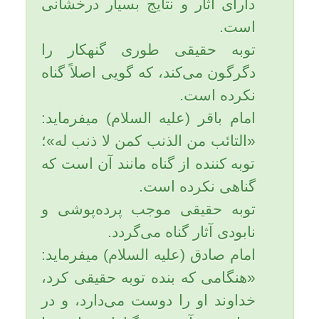
سمّيتَه التّوبه، فقلت: توبوا الى الله
توبة نصوحاً، فما عذر مَن اغفل
دخول الباب بعد فتحه؟» اى خداى
من! تو آن كسى هستى كه درى به
سوى عفوت براى بندگانت
گشوده‌اى و نام آن را توبه نهاده‌اى
و فرموده‌اى: به سوى خدا باز گرديد
و توجه خالص كنيد، اكنون عذر
كسانى كه از وارد شدن به اين در
گشوده غفلت كرده‌اند، چيست؟
عزیزم؛ البته يكى از اركان مهم
توبه، جبران گناه است، كه موجب
شستن آثار گناه شده و زدودن
رسوبات گناه مى‌گردد.از اين
جبران، در اسلام با عنوان «كفارات
و تكفير» «پوشاندن و پاك كردن»
ياد مى‌شود.«تكفير» در مقابل
«اِحباط» است، احباط يعنى انسان
با ارتكاب گناه، كارهاى نيك خود را
پوچ و بى اثر كند، ولى تكفير يعنى
انسان با كارهاى نيك، آثار گناهان از