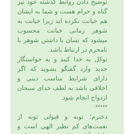
گناهان او را پنهان كنيد.
فيلقى الله حين اَلقاه و ليس شَيى
يَشهد عليه بشىء من الذّنوب؛ پس
توبه كننده با خدا ملاقات كند به
گونه‌اى كه هيچ چيز نيست كه در
پيشگاه خدا گواهى بدهد كه او
چيزى از گناه را انجام داده است.
توبه حقيقى انسان را محبوب خدا
مى‌كند، آن هم به عنوان
محبوب‌ترين بندگان.
امام كاظم (عليه السلام) میفرماید:
«و اَحَبّ العِباد الى الله تعالى
المُفَتَّنون التَّوابون»؛ و محبوب‌ترين
بندگان در پيشگاه خدا، آنهايى
هستند كه در فتنه (گناه) واقع شوند
و بسيار توبه كنند.
امام سجاد (عليه السلام) در فرازى
از مناجات خود از مناجات‌هاى
پانزده‌گانه‌اش به پيشگاه خداوند
چنين عرض مى‌كند: «الهى انت
فَتَحت لِعبادك باباً الى عَفوِك،