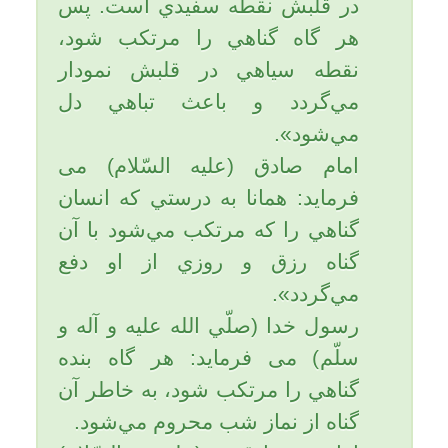
احتضار و مرگ است بخواند، مرگ
و خروج روحش به اذن خدا آسان
می شود.
به همراه داشتن نوشته سوره
واقعه موجب آسانی زایمان می
شود.
4- اول روزها صدقه بدهید و سوره
«یس» بخوانید.
پیامبر اسلام (صلی الله علیه و آله
وسلم) به آقا أمیرالمؤمنین (علیه
السلام) فرمودند: یا علی! «یس» را
بخوان که در آن ده اثر است، هر
که آن را قرائت کند: 1) اگر گرسنه
باشد سیرگردد؛ 2) اگر تشنه باشد،
سیراب گردد؛ 3) اگر عریان باشد،
پوشانیده گردد؛ 4) اگر عزب باشد،
ازدواج کند؛ 5) اگر ترسان باشد،
امنیت یابد؛ 6) اگر مریض باشد،
عافیت یابد؛ 7) اگر زندانی باشد،
نجات یابد؛ 8) اگر مسافر باشد، در
سفرش یاری شود؛ 9) نزد میت