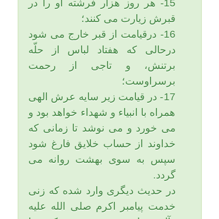
نمى رود و مستجاب نمى گردد.
6-. هيچ بهره اى در دعاى بندگان
شايسته خدا نداشته و مشمول
دعاى آنان نخواهد بود.
3- اول شبها صدقه بدهید و سوره
«واقعه» بخوانید و هنگام خواب،
پس از تسبیحات حضرت زهرا
(سلام الله علیها) 70 مرتبه استغفار
کنید و بگوئید: «استغفرالله ربّی و
أتوب إلیه».
هر کس سوره واقعه را هر شب
بخواند هیچ تنگدستی و گرفتاری به
او نمی رسد.رسول خدا (صلی الله
علیه و آله وسلّم) فرموده اند:
سوره واقعه را به زنانتان یاد دهید
زیرا آن سوره بی نیاز کننده است.
در خبر است: عبدالله بن مسعود
صحابی بزرگوار رسول خدا (صلی
الله علیه وآله وسلّم) بیمار شد.
خلیفه وقت ، عثمان بن عفان، به
دیدار او رفت و ناراحت و نگرانی