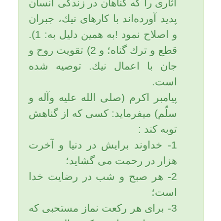
گناه، دل را ويران مي‌كند، دلي كه
حرم و خانة خداست؛ گناه آن را
نابود و قواي معنوي را تضعيف و
ريشه‌هاي درخت ايمان را
مي‌سوزاند.
امام باقر (عليه السّلام) مي‌فرمايند:
هيچ بنده مؤمنی نيست مگر اين كه
در قلبش نقطه سفيدي است. پس
هر گاه گناهي را مرتكب شود،
نقطه سياهي در قلبش نمودار
مي‌گردد و باعث تباهي دل
مي‌شود».
امام صادق (عليه السّلام) می
فرماید: همانا به درستي كه انسان
گناهي را كه مرتكب مي‌شود با آن
گناه رزق و روزي از او دفع
مي‌گردد».
رسول خدا (صلّي الله عليه و آله و
سلّم) می فرماید: هر گاه بنده
گناهي را مرتكب شود، به خاطر آن
گناه از نماز شب محروم مي‌شود.