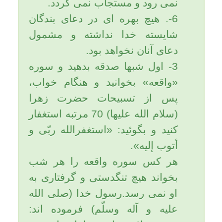
گردد از يك سال جهاد در راه خدا
بهتراست.
در معارف اسلام احترام به پدر و
مادر از مهمترين مسائل اخلاقي
است و بي احترامي به پدر و مادر
گناه بزرگي است كه خداوند به
راحتي از آن نمي گذرد و تا روز
قيامت صبر نمي كند و فرزند
خطاكار را سريع مجازات مي نمايد.
پيامبر بزرگ ما در اهميت اين
موضوع مي فرمايد: «كيفر سه گناه
تا قيامت به تاخير نمي افتد عاق پدر
و مادر، ظلم و تجاوز به مردم و
ناسپاسي در مقابل احسان و نيكي
ديگران.».
امام صادق (علیه السلام) مي
فرمايد: «حسن سلوك و نيكي به
والدين از حسن شناخت و معرفت
عبد به خداوند تعالي است، زيرا
هيچ عبادتي انسان را به سرعت
نيكي به پدر و مادر به خشنودي