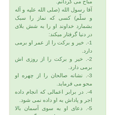
مادر» احترام کنید و بکوشید آنها را
از خودتون خوشنود کنید.
قرآن در سوره اسرا آيه 23 می
فرماید: و پروردگار تو مقرر كرد كه
جز او را مپرستيد و به پدر و مادر
احسان كنيد! و در سوره لقمان آيه
15 می فرماید: اگر آنها به تو اصرار
كنند كه مشرك شوي اطاعتشان
مكن، ولي در زندگي دنيا به نيكي با
آنها معاشرت نما!
امام صادق (علیه السلام) می
فرماید: مردي نزد پيامبر(صلی الله
علیه و آله و سلّم) آمد و عرض كرد
من جوان با نشاط و ورزيده اي
هستم و جهاد را دوست دارم ولي
مادري دارم كه از اين موضوع
ناراحت مي شود، پيامبر(صلی الله
علیه و آله و سلّم) فرمود: برگرد و
با مادر خويش باش، قسم به آن
خدايي كه مرا به حق مبعوث ساخته
است، يك شب مادر با تو مانوس