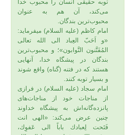
می خواند عبادت یک سال نوشته
می شود؛
4- هر آیه ای از قرآن را که قرائت
می کند برایش نوری بر صراط
خواهد شد؛
5- هر صبح و شام ثواب یک نبی
برایش نوشته می شود؛
6- به عدد هر حرفی از استغفار و
تسبیحش ثواب حج و عمره نوشته
می شود؛
7- هر آیه ای برای او شهری در
بهشت است؛
8- قبرش پر از نور و چهره اش
سفید می شود؛
9- به عدد هر مویی در بدنش نوری
خواهد بود؛
10- مانند آن است که به وزن خود
طلا در راه خدا صدقه داده است؛
11- مانند آن است که به عدد هر
ستاره ای بنده ای در راه خدا آزاد
نموده است؛