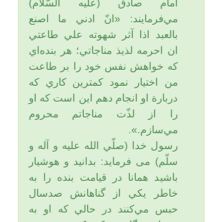
خوانده نمی شود مگر اینکه خدا بر
او آسان گیرد؛ 10) اگر گمشده
داشته باشد، گمشده اش را پیدا
کند.
شخصی به امیرالمؤمنین علی (علیه
السلام) عرض کرد: بفرمایید وقتی
چیزی یا کسی گم می شود چه باید
بکنم؟ حضرت فرمودند: دو رکعت
نماز بخوان و در هر دو رکعت بعد از
حمد «یس» بخوان و بعد از آن بگو:
یا هادی الضالّهِ رُدَّ عَلَیَّ ضالَّتی» ای
هدایت کننده گمشدگان، گمشده ام
را به من برگردان. آن شخص می
گوید: من این کار را کردم و بعد از
مدتی خداوند گمشده ام را به من
برگرداند.
از رسول گرامی اسلام (صلی الله
علیه و آله وسلم) نقل شده است:
هر کس سوره «یس» را نوشته و
پس از شستن از آب آن بنوشد در
درونش هزار گونه دوا و نیز هزار