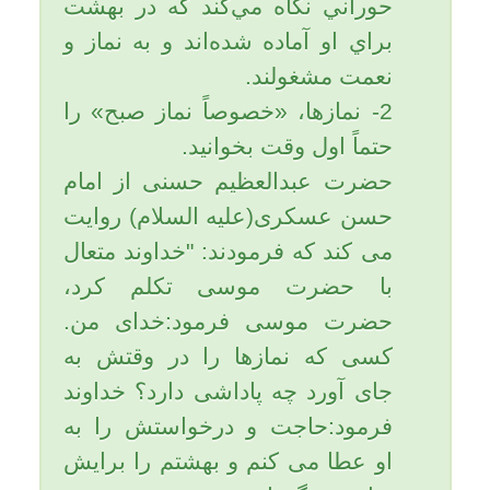
گونه نور و یقین و برکت و رحمت
را وارد کرده است و هر گونه دردی
را از او دور میکند.
از حضرت سلمان فارسی (رحمة
الله) روایت شده اگر کسی ده روز
بعد از نماز صبح قبل از سخن گفتن
با کسی، سوره «یس» را بخواند و
این دعا را قبل از تلاوت سوره
مزبور ده مرتبه بخواند بعد سوره را
بخواند هر حاجتی را که بخواهد
انجام شود انشاءالله؛ زیرا که اسم
اعظم خداوندی در این دعا است
ودعا است:
«بسم الله الرحمن الرحیم، یا قدیم
یا دائم یا حی و یا قیوم یا فرد و یا
وتر یا واحد یا احد یا صمد یا من لم
یلد و لم یولد و لم یکن له کفواً احد
و صلی الله علی محمد و اله
اجمعین برحمتک یا ارحم
الراحمین.»
5- به بزرگترها «خصوصا پدر و