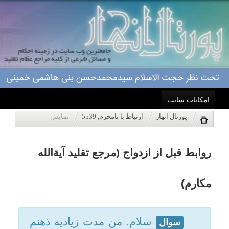
امکانات سایت
روابط قبل از ازدواج (مرجع تقلید آیةالله
پورتال انهار
ارتباط با نامحرم, 5539
نمایش
خانه
مکارم)
احکام
سلام. من مدت زیادیه ذهنم
سوال
درگیره چون واقعا از عذاب وجدان
درباره ما
دیگه نمیدونم باید چیکار کنم. من
اعمال
دختری20 ساله هستم و مدتیه عقد
کردم
ویژه نامه ها
از دو سال پیش تا مدتی قبل از
ازدواج تحت تاثیر دوستام قرار
پاسخگویی
گرفتمو وارد ارتباط بانامحرما