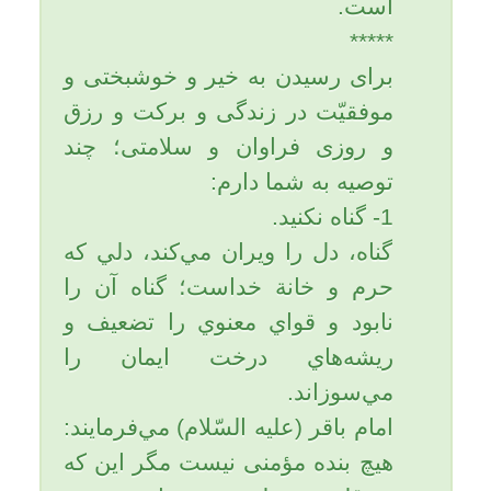
افزایش حفظ و توفیقات و وسعت
در مال وجود دارد.
امام صادق (علیه السلام) فرموده
است: هر کس در هر شب جمعه
سوره واقعه را قرائت کند، خداوند
او را دوست دارد و او را محبوب
همه مردم می گرداند و هرگز در
دنیا ناراحتی، فقر و تنگدستی و
آفتی از آفات دنیا به او نخواهد
رسیدو از همراهان و رفیقان
امیرالمؤمنین (علیه السلام) خواهد
بود.و این سوره ویژه امیرالمومنین
علی علیه السلام است و هیچ کس
در آن شرکت ندارد.
امام صادق (علیه السلام) می
فرماید: سوره واقعه دارای منافع و
بهره های زیادی است که قابل
شمارش نیست. از جمله فواید این
سوره آن است که اگر برای مرده
ای خوانده شود، خداوند او را می
امرزد و اگر برای کسی که در حال