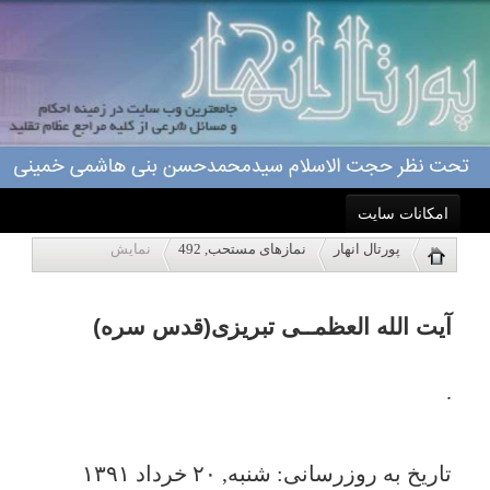
امکانات سایت
آیت الله العظمــی تبریزی(قدس سره)
پورتال انهار
نمازهای مستحب, 492
نمایش
خانه
.
احکام
تاریخ به روزرسانی: شنبه, ۲۰ خرداد ۱۳۹۱
درباره ما
اعمال
ویژه نامه ها
پاسخگویی