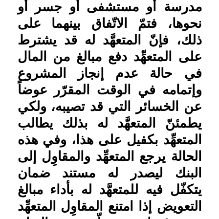
يطمئنّ المتعهَّد له بذلك يطالب
امکانات
المتعهِّد بكفيل على هذا، وفي هذه
الحالة يرجع المتعهِّد والمقاوِل إلى
سایر
البنك ليصدر له مستند ضمان
يتكفّل فيه للمتعهَّد له بأداء مبالغ
کاربر میهمان
التعويض إذا امتنع المقاوِل المتعهِّد
عن دفعها بعد تخلّفه عن القيام
بإنجاز المشروع في الموعد المقرّر
.
مسألة ۱۳-
تعهّد البنك للجهة
صاحبة المشروع بأداء المبالغ
المطلوبة على تقدير امتناع
المقاول عن أدائها نحوٌ من الكَفالة
الماليّة في مقابل الكَفالة
المصطلحة - في أبواب المعاملات -
التي هي عبارة عن التعهّد لشخص
بإحضار شخص آخر له حقّ عليه
عند طلبه.
وتفترق الكفالة الماليّة عن الضمان