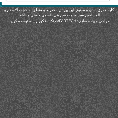
لیه حقوق مادی و معنوی این پورتال محفوظ و متعلق به حجت الاسلام و
المسلمین سید محمدحسن بنی هاشمی خمینی میباشد.
طراحی و پیاده سازی:
FARTECH/فرتک - فکور رایانه توسعه کویر
-