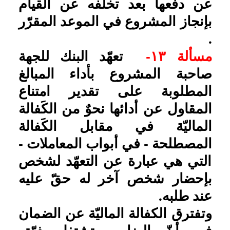
في أنّ الضامن تشتغل ذمّته
للمضمون له بنفس الدين
المضمون، فلو مات قبل وفائه
أُخرج من تركته مُقدَّماً على الإِرث،
وأمّا الكفيل الماليّ فلا تشتغل ذمّته
للمكفول له بنفس المال، بل بأدائه
إليه، فلو مات قبل ذلك لم ‏يُخرج
من تركته شيءٌ إلّا بوصيّة منه،
ويصحّ عقد الكفالة بإيجاب من
الكفيل بكلّ ما يدلّ على تعهّده
والتزامه، من قول أو كتابة أو فعل،
وبقبول من المكفول له بكلّ ما
يدلّ على رضاه بذلك.
مسألة ۱۴-
يجوز للبنك أن يأخذ
عمولة معيّنة من المقاول المتعهِّد
لإنجاز المشروع إزاء كفالته
وتعهّده، ويمكن تخريج ذلك من باب
الجعالة بأن يعيّن المقاول العمولة
المطلوبة جُعْلاً للبنك على قيامه
بعمل الكفالة فيحلّ له أخذها حينئذٍ.