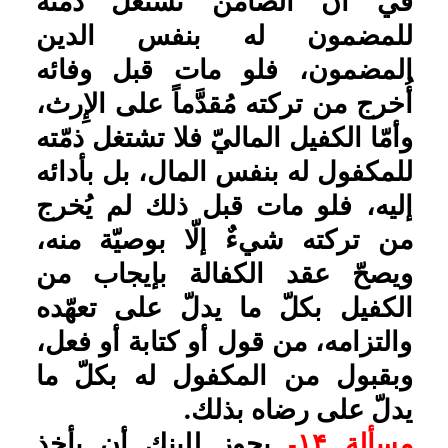
مسألة ۱۵-
إذا تخلّف المقاول عن
إنجاز المشروع في المدّة المقرّرة،
وامتنع عن دفع المبالغ المطلوبة
إلى المتعهَّد له (صاحب المشروع)
فقام البنك بدفعها إليه، فهل يحقّ
للبنك الرجوع بها على المقاول أم
لا؟ الظاهر أنّه يحقّ له ذلك، لأنّ
تعهّد البنك وكفالته كان بطلب من
المقاول، فهو ضامن لما يخسره
البنك بمقتضى تعهّده، فيحقّ له أن
يرجع إليه ويطالبه به.
تاریخ به روزرسانی: یکشنبه, ۷ اردیبهشت
۱۴۰۴