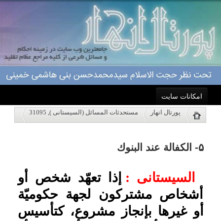
امکانات سایت
۵- الكفالة عند البنوك
پورتال انهار
مستحدثات المسائل (السیستانی ), 31095
خانه
السیستانی :
إذا تعهّد شخص أو
أشخاص مشتركون لجهة حكوميّة
نمایش
احکام
أو غيرها بإنجاز مشروع، كتأسيس
مدرسة أو مستشفى أو جسر أو
درباره ما
نحوها، فتمّ الاتّفاق بينهما على
ذلك، فإنّ المتعهَّد له قد يشترط
اعمال
على المتعهِّد دفع مبالغ من المال
ویژه نامه ها
في حالة عدم إنجاز المشروع
وإتمامه في الوقت المقرّر عوضاً
پاسخگویی
عن الخسائر التي قد تصيبه، ولكي