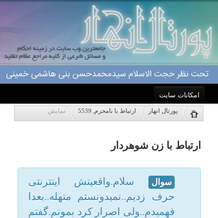
امکانات سایت
ارتباط با زن شوهردار
پورتال انهار
ارتباط با نامحرم, 5539
نمایش
خانه
سلام.واقعیتش اینترنتی
سوال
حرف زدیم..نمیدونستم متهله..بعدا
احکام
فهمیدم..ولی اصرار کرد بمونم.گفتم
بهش تنها درصورتی میمونم که راه
درباره ما
شرعی بهم محرم بشیم
..گفنم تنها راهش طلاقته..گفت
اعمال
مجبورم بخاطر خرجه خونه تو طبقه
ویژه نامه ها
بالای خونش باشم ورابطه نداریم
فقط براش غذا میپزم...گفت
پاسخگویی
یکساله هیچ رابطه ای نداشتیم..من