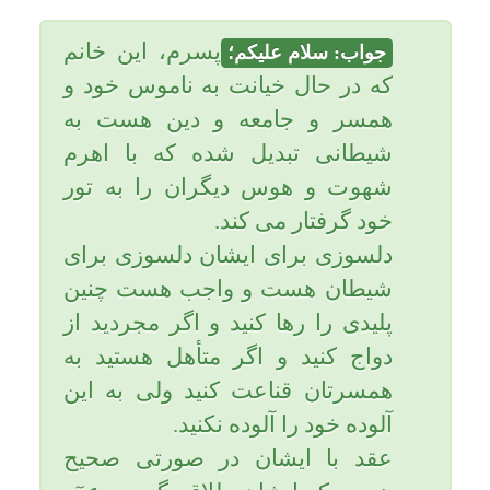
هست که ایشان طلاق بگیرد و عدٓه
نگهدارد و سپس بتواند به عقد کسی
در آید.
اینکه شما به ایشان درخواست و
توصیه به طلاق کرده اید دور از
فتوّت و جوانمردی هست.
ایشان باید مشاوره شود و به
زندگیش برگردد نه اینکه همسر
کسی باشد و به او خیانت هم بکند.
سادگی نکنید. یاحقّ.
سلام..مرسی جواب دادین ..والا من
از اینکه ازم بگذره گفتم طلاق بگیر
کمیدونم نمیتونه...ایشون بهم گفت
چون یکساله رابطه نداشته تواسلام
برای زن های بااین موقعیت گذاشتن
برای تامین احساس روانی وروحی
صیغه کنه...به ببنده اینجوری گفت
منم گفتم تا تحقیق نکنم نمیتونم
..ولی موندم ..رابطه ما فقط چت
بوده نبیشتر..میگه بهمین چت راضیم