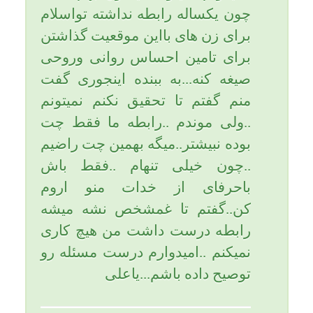
زدن از اسلام.
اسلام هرزگی و فحشا و منکرات را
شدیداً تقبیح میکند.
امام صادق (علیه السلام) در کافی ج
5، ص 541؛ شش خصلت برای
زناکار میفرمایند: سه خصلت در دنیا
و سه خصلت در آخرت.
اما خصلتهای دنیا:1- نور چهره اش
از بین می رود، 2- باعث فقرش می
شود، 3-نابودی او را سریع تر می
کند.
اما خصلت های آخرت: 1-خشم
پروردگار، 2- بدی حساب، 3-
جاودانگی در آتش.
پسرم، از نظر اسلام؛ کمترین لحظه
با نامحرم؛ حتی نگاه و صحبت و
شنید صدا و چت و... همگی در حکم
زنا محسوب میشوند.
ایشان را یوسف گونه رها کنید و
موجب خشم و نفرت خداوند متعال
به قیمت شاد و راضی کردن زنی به