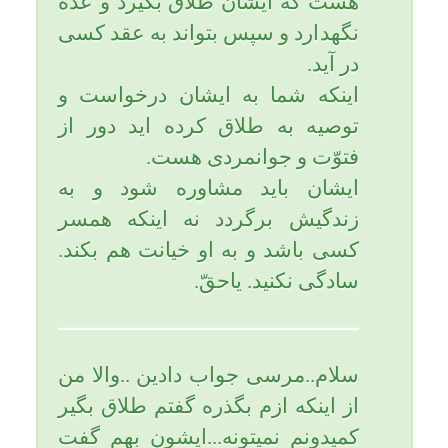
..چون خیلی تنهام ..فقط باش
باحرفای از خدات منو اروم
کن..گفتم تا غمشخص نشه میشه
رابطه درست داشت من هیچ کاری
نمیکنم ..امیدوارم درست مسئله رو
توصیح داده باشم...یاعلی
با پوزش از شما بدلیل حجم زیاد
سؤالها و الآن ساعت حدود 3 بامداد
جمعه 15 آبان نوبت پاسخگوئی به
شما شده است.
=====
پسرم حرفهای وی ریشه در هوسی
شیطانی هست و حتماً مراقب
باشید زیرا انجام این عمل که علم و
آگاهی به حرمت آن پیدا کردید
موجب خشم خداوند و رسوائی و
فضاحت میگردد.
حرف ایشان که از اسلام هست از
جک و شوخی خنده دارتر هست
زیرا چنین زن بی عفّت را چه به دم