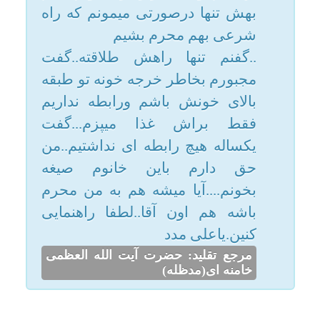
حق دارم باین خانوم صیغه
امکانات
بخونم....آیا میشه هم به من محرم
باشه هم اون آقا..لطفا راهنمایی
سایر
کنین.یاعلی مدد
مرجع تقلید: حضرت آیت الله العظمی
خامنه ای(مدظله)
کاربر میهمان
پسرم، این خانم
جواب: سلام علیکم؛
که در حال خیانت به ناموس خود و
همسر و جامعه و دین هست به
شیطانی تبدیل شده که با اهرم
شهوت و هوس دیگران را به تور
خود گرفتار می کند.
دلسوزی برای ایشان دلسوزی برای
شیطان هست و واجب هست چنین
پلیدی را رها کنید و اگر مجردید از
دواج کنید و اگر متأهل هستید به
همسرتان قناعت کنید ولی به این
آلوده خود را آلوده نکنید.
عقد با ایشان در صورتی صحیح