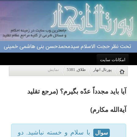
امکانات سایت
آیا باید مجدداً عدّه بگیرم؟ (مرجع تقلید
پورتال انهار
طلاق, 5381
نمایش
خانه
آیةالله مکارم)
احکام
با سلام و خسته نباشید. دو
سوال
سال پیش از همسرم طلاق شرعی
درباره ما
گرفتم، یعنی صیغه طلاق جاری شد
ولی در شناسنامه ثبت نشد، درحال
اعمال
حاضر برای ثبت در شناسنامه مجددا
اقدام کردیم، آیا من باید دوباره عده
ویژه نامه ها
نگه دارم؟ در صورتیکه ما در این
پاسخگویی
دوسال هیچگونه رابطه ای نداشته