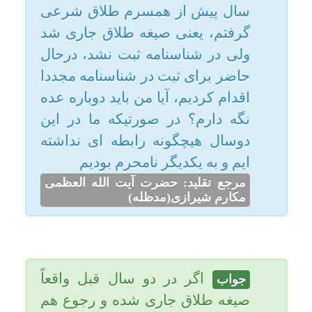
ایم و به یکدیگر نامحرم بودیم
امکانات
مرجع تقلید: حضرت آیت الله العظمی
مکارم شیرازی(مدظله)
سایر
کاربر میهمان
اگر در دو سال قبل واقعاً
جواب
صیغه طلاق جاری شده و رجوع هم
صورت نگرفته، شما مطلقه هستید
و دیگر عدّه لازم نیست زیرا عده
طلاق سه بار عادت زنانه شدن پس
از اجرای صیغه طلاق زن در پاکی
هست و ثبت نشدن در شناسنامه
خللی در اصل طلاق ایجاد نمیکند.
یاحقّ.
تاریخ به روزرسانی: پنجشنبه, ۶ شهریور ۱۳۹۳