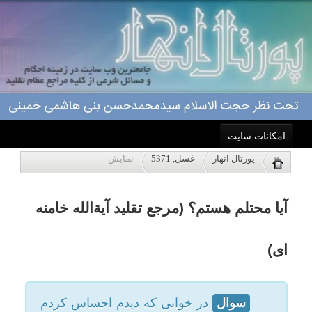
امکانات سایت
آیا محتلم هستم؟ (مرجع تقلید آیةالله خامنه
پورتال انهار
غسل, 5371
نمایش
خانه
ای)
احکام
سوال
در خوابی که دیدم احساس کردم
درباره ما
از من منی خارج شده ولی پس از بیداری
هیچ آثاری از منی را در بدن یا لباس خودم
اعمال
ندیدم، آیا غسل بر من واجب است؟
مرجع تقلید: حضرت آیت الله العظمی
ویژه نامه ها
خامنه ای(مدظله)
پاسخگویی