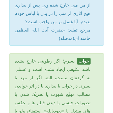
جواب
پسرم؛ اگر رطوبتی خارج نشده
امکانات
باشد تکلیفی ایجاد نشده است و غسلی
به گردنتان نیست، البته
اگر از مرد یا
سایر
پسری در خواب یا بیداری یا در اثر خواندن
مطالب مهیّج شهوت یا تحریک شدن یا
کاربر میهمان
تصورات جنسی یا دیدن فیلم ها و عکس
های مبتذل یا «نعوذبالله» استمناء، ولو با
لذّت جنسی رطوبتی خارج شود آن
رطوبت نجس و منی نیست و موجب
غسل نمی شود.
رطوبتی نجس و منی است که دارای همه
این نشانه ها باشد: 1- با جستن خارج
شود. 2- با شهوت (یعنی در اوج لذت
جنسی) خارج شود. 3- پس از خارج شدن
آن رطوبت بدن سست شود.
اگر رطوبت حتی یکی از این نشانه ها را
نداشته باشد نجس و منی نیست و غسل
ندارد.
اگر کسی شک کند که رطوبت با لذت از
او خارج شده است یا با شهوت؛ و یا شکّ